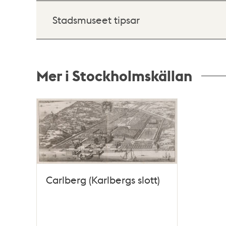
Stadsmuseet tipsar
Mer i Stockholmskällan
Relaterade
poster
och
teman
Carlberg (Karlbergs slott)