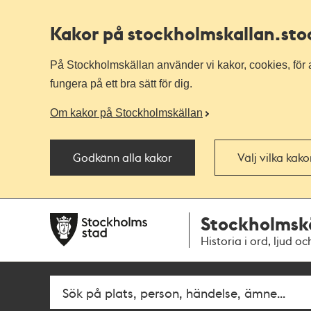
Kakor på stockholmskallan
.st
På Stockholmskällan använder vi kakor, cookies, för a
fungera på ett bra sätt för dig.
Om kakor på Stockholmskällan
Godkänn alla kakor
Välj vilka kak
Till
Till
Stockholmsk
navigationen
huvudinnehållet
Historia i ord, ljud oc
Fritextsök