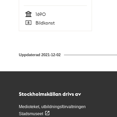
1690
Tid
Bildkonst
Typ
Uppdaterad
2021-12-02
Kontakt
Stockholmskällan
Stockholmskällan drivs av
Medioteket, utbildningsförvaltningen
Stadsmuseet