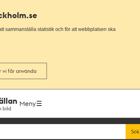
ockholm.se
tt sammanställa statistik och för att webbplatsen ska
or vi får använda
ällan
Meny
h bild
Sök