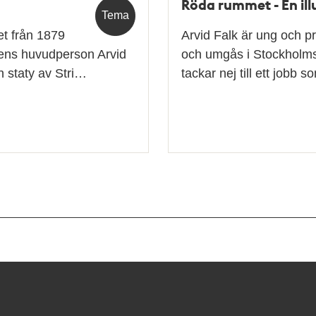
Röda rummet - En ill
Tema
t från 1879
Arvid Falk är ung och prö
kens huvudperson Arvid
och umgås i Stockholms 
en staty av Stri…
tackar nej till ett jobb