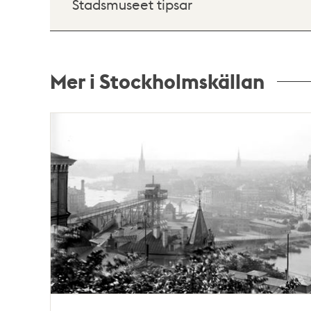
Stadsmuseet tipsar
Mer i Stockholmskällan
Relaterade
poster
och
teman