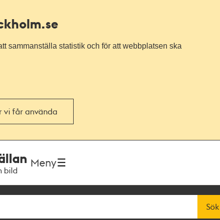
ockholm.se
tt sammanställa statistik och för att webbplatsen ska
or vi får använda
ällan
Meny
h bild
Sök