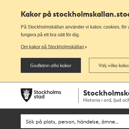
Kakor på stockholmskallan
.st
På Stockholmskällan använder vi kakor, cookies, för a
fungera på ett bra sätt för dig.
Om kakor på Stockholmskällan
Godkänn alla kakor
Välj vilka kak
Till
Till
Stockholmsk
navigationen
huvudinnehållet
Historia i ord, ljud oc
Fritextsök