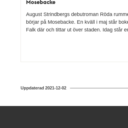
Mosebacke
August Strindbergs debutroman Röda rumme
börjar på Mosebacke. En kväll i maj står bo
Falk där och tittar ut över staden. Idag står 
Uppdaterad
2021-12-02
Kontakt
Stockholmskällan