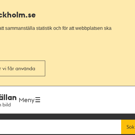
ockholm.se
tt sammanställa statistik och för att webbplatsen ska
or vi får använda
ällan
Meny
h bild
Sök