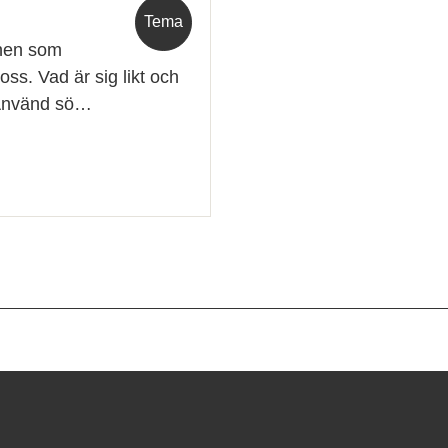
Tema
nnen som
oss. Vad är sig likt och
? Använd sö…