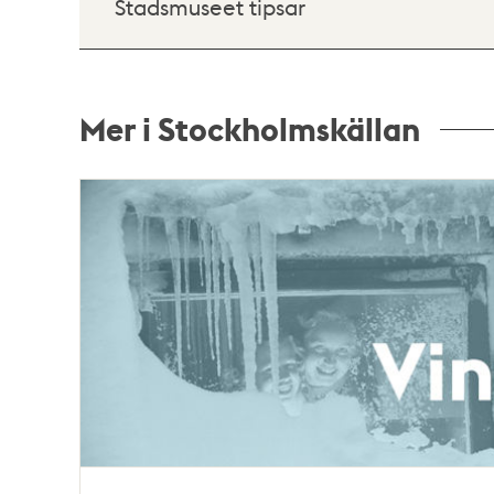
Stadsmuseet tipsar
Mer i Stockholmskällan
Relaterade
poster
och
teman