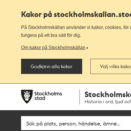
Kakor på stockholmskallan
.st
På Stockholmskällan använder vi kakor, cookies, för a
fungera på ett bra sätt för dig.
Om kakor på Stockholmskällan
Godkänn alla kakor
Välj vilka kak
Till
Till
Stockholmsk
navigationen
huvudinnehållet
Historia i ord, ljud oc
Fritextsök