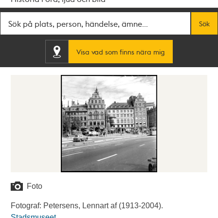
Fritextsök
Sök
Visa vad som finns nära mig
Foto
Fotograf: Petersens, Lennart af (1913-2004).
Stadsmuseet