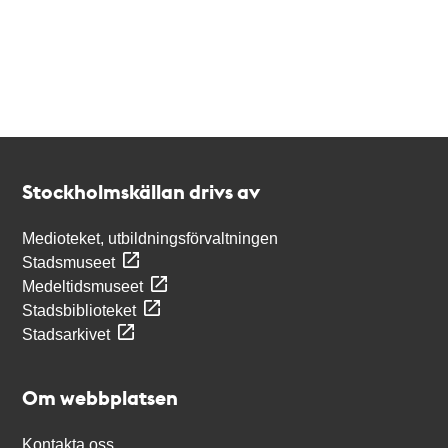
Kontakt
Stockholmskällan
Stockholmskällan drivs av
Medioteket, utbildningsförvaltningen
Stadsmuseet
Medeltidsmuseet
Stadsbiblioteket
Stadsarkivet
Om webbplatsen
Kontakta oss