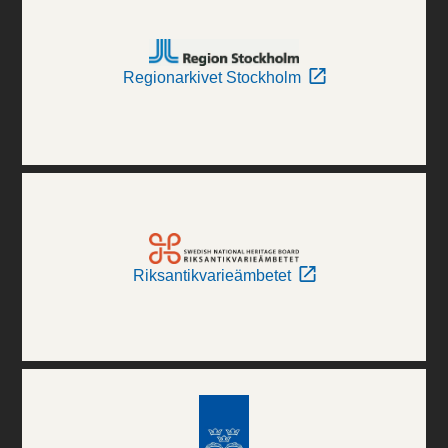
Regionarkivet Stockholm
Riksantikvarieämbetet