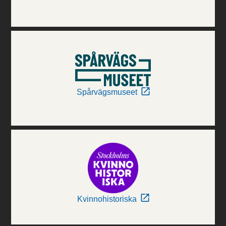
Spårvägsmuseet
Kvinnohistoriska