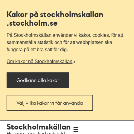
Kakor på stockholmskallan
.stockholm.se
På Stockholmskällan använder vi kakor, cookies, för att
sammanställa statistik och för att webbplatsen ska
fungera på ett bra sätt för dig.
Om kakor på Stockholmskällan
Godkänn alla kakor
Välj vilka kakor vi får använda
Till
Till
Stockholmskällan
navigationen
huvudinnehållet
Historia i ord, ljud och bild