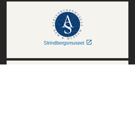
Strindbergsmuseet
Thielska Galleriet