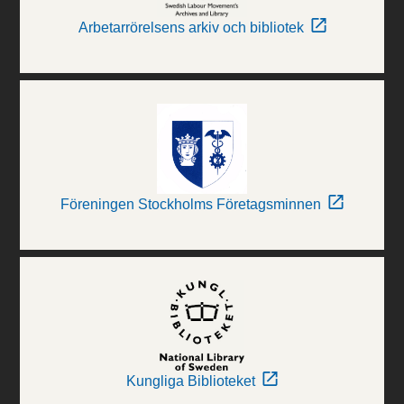
Arbetarrörelsens arkiv och bibliotek
Föreningen Stockholms Företagsminnen
Kungliga Biblioteket