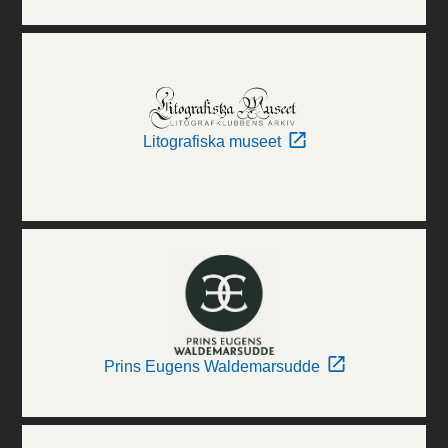
Litografiska museet
Prins Eugens Waldemarsudde