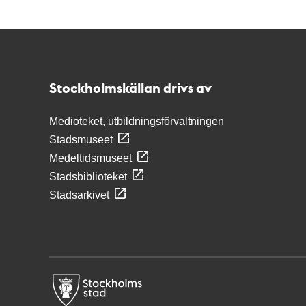
Kontakt
Stockholmskällan
Stockholmskällan drivs av
Medioteket, utbildningsförvaltningen
Stadsmuseet
Medeltidsmuseet
Stadsbiblioteket
Stadsarkivet