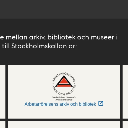
 mellan arkiv, bibliotek och museer i
till Stockholmskällan är:
Arbetarrörelsens arkiv och bibliotek