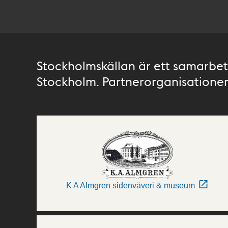
Stockholmskällan är ett samarbete
Stockholm. Partnerorganisationer 
K A Almgren sidenväveri & museum