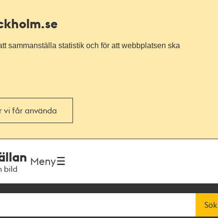
ockholm.se
tt sammanställa statistik och för att webbplatsen ska
or vi får använda
ällan
Meny
h bild
Sök