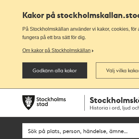
Kakor på stockholmskallan
.st
På Stockholmskällan använder vi kakor, cookies, för a
fungera på ett bra sätt för dig.
Om kakor på Stockholmskällan
Godkänn alla kakor
Välj vilka kak
Till
Till
Stockholmsk
navigationen
huvudinnehållet
Historia i ord, ljud oc
Fritextsök