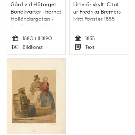
Gård vid Hötorget.
Litterär skylt: Citat
Bondkvarter i hörnet
ur Fredrika Bremers
Holländargatan -
Mitt fönster 1855
Apelbergsgatan
1880 till 1890
1855
Tid
Tid
Bildkonst
Text
Typ
Typ