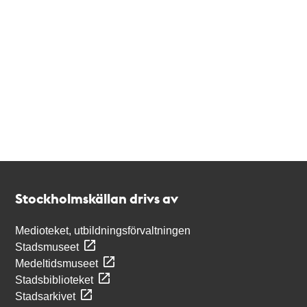
Kontakt
Stockholmskällan
Stockholmskällan drivs av
Medioteket, utbildningsförvaltningen
Stadsmuseet
Medeltidsmuseet
Stadsbiblioteket
Stadsarkivet