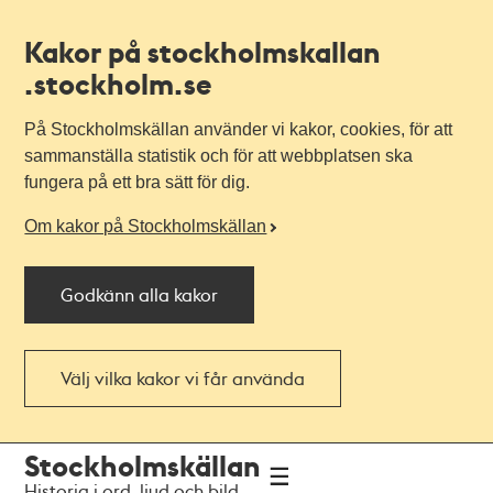
Kakor på stockholmskallan
.stockholm.se
På Stockholmskällan använder vi kakor, cookies, för att
sammanställa statistik och för att webbplatsen ska
fungera på ett bra sätt för dig.
Om kakor på Stockholmskällan
Godkänn alla kakor
Välj vilka kakor vi får använda
Till
Till
Stockholmskällan
navigationen
huvudinnehållet
Historia i ord, ljud och bild