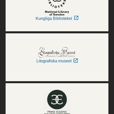
Kungliga Biblioteket
Litografiska museet