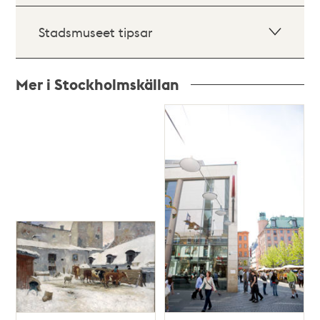
Stadsmuseet tipsar
Mer i Stockholmskällan
Relaterade
poster
och
teman