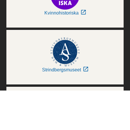
Kvinnohistoriska
Strindbergsmuseet
Thielska Galleriet