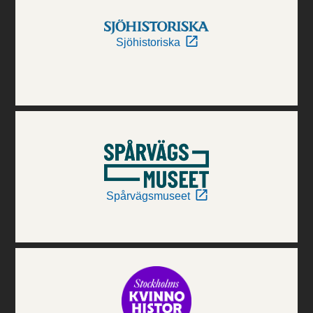
Sjöhistoriska
Spårvägsmuseet