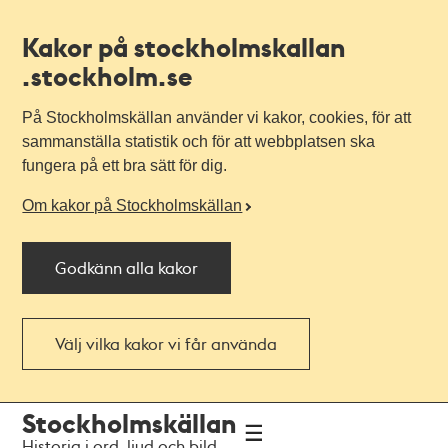
Kakor på stockholmskallan
.stockholm.se
På Stockholmskällan använder vi kakor, cookies, för att
sammanställa statistik och för att webbplatsen ska
fungera på ett bra sätt för dig.
Om kakor på Stockholmskällan
Godkänn alla kakor
Välj vilka kakor vi får använda
Till
Till
Stockholmskällan
navigationen
huvudinnehållet
Historia i ord, ljud och bild