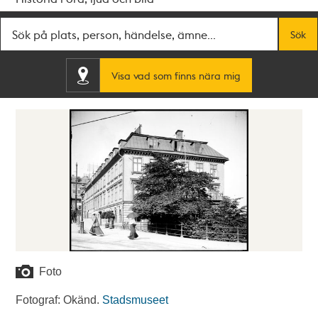
Fritextsök
Sök
Visa vad som finns nära mig
Foto
Fotograf: Okänd.
Stadsmuseet