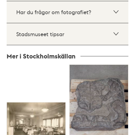
Har du frågor om fotografiet?
Stadsmuseet tipsar
Mer i Stockholmskällan
Relaterade
poster
och
teman