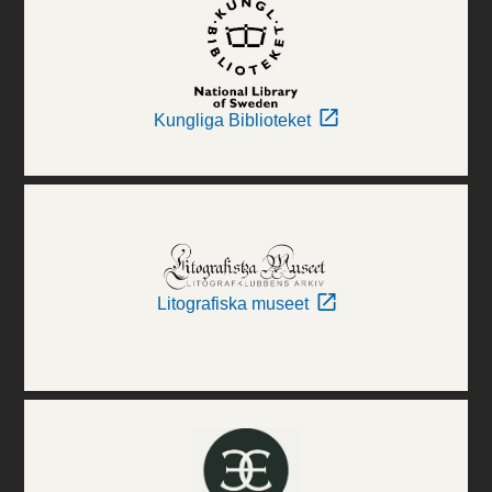
Kungliga Biblioteket
Litografiska museet