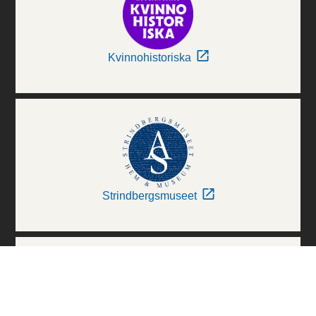
Kvinnohistoriska
Strindbergsmuseet