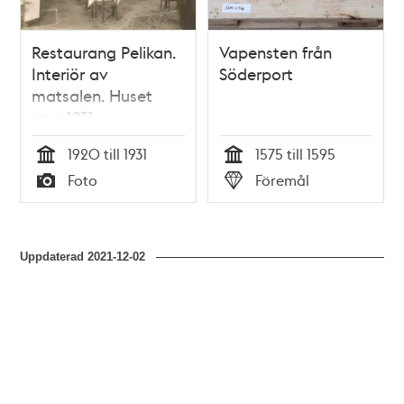
Restaurang Pelikan.
Vapensten från
Interiör av
Söderport
matsalen. Huset
revs 1931.
1920 till 1931
1575 till 1595
Tid
Tid
Foto
Föremål
Typ
Typ
Uppdaterad
2021-12-02