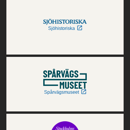
Sjöhistoriska
Spårvägsmuseet