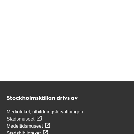
Kontakt
Stockholmskällan
Stockholmskällan drivs av
Medioteket, utbildningsförvaltningen
Stadsmuseet
Medeltidsmuseet
Stadsbiblioteket