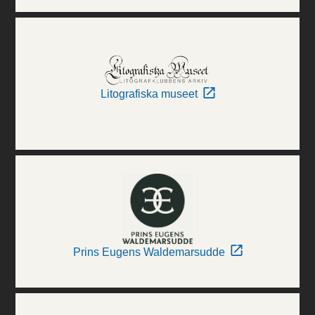
Litografiska museet
Prins Eugens Waldemarsudde