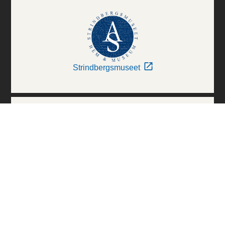
Strindbergsmuseet
Thielska Galleriet