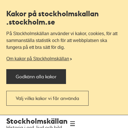
Kakor på stockholmskallan
.stockholm.se
På Stockholmskällan använder vi kakor, cookies, för att
sammanställa statistik och för att webbplatsen ska
fungera på ett bra sätt för dig.
Om kakor på Stockholmskällan
Godkänn alla kakor
Välj vilka kakor vi får använda
Till
Till
Stockholmskällan
navigationen
huvudinnehållet
Historia i ord, ljud och bild