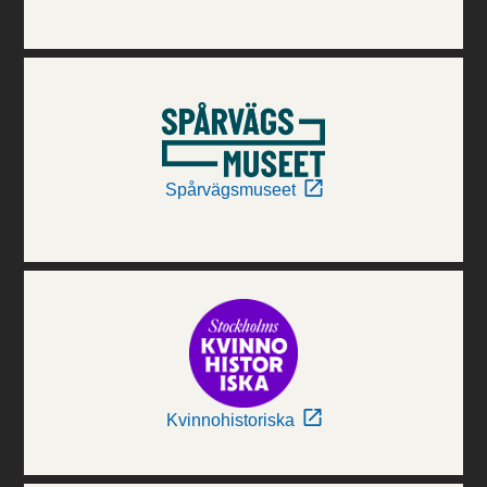
Spårvägsmuseet
Kvinnohistoriska