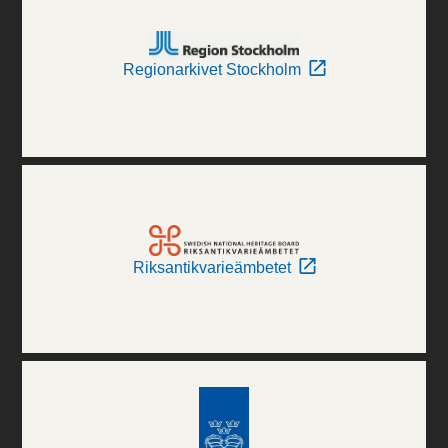
Regionarkivet Stockholm
Riksantikvarieämbetet