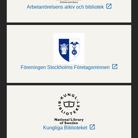
Arbetarrörelsens arkiv och bibliotek
Föreningen Stockholms Företagsminnen
Kungliga Biblioteket