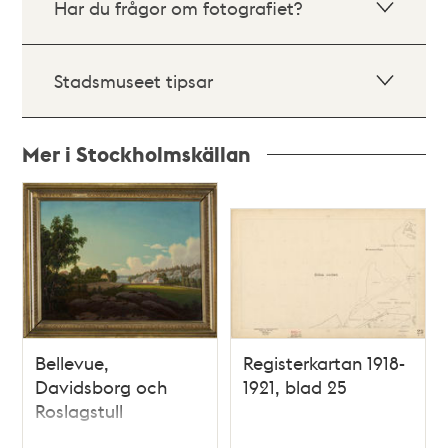
Har du frågor om fotografiet?
Stadsmuseet tipsar
Mer i Stockholmskällan
Relaterade
poster
och
teman
Bellevue,
Registerkartan 1918-
Davidsborg och
1921, blad 25
Roslagstull