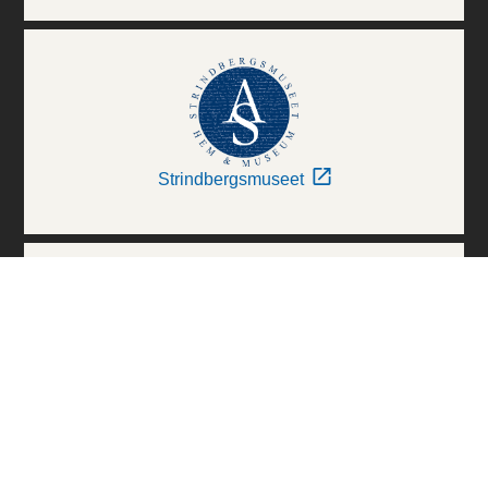
Strindbergsmuseet
Thielska Galleriet