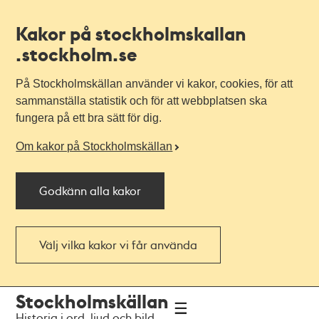
Kakor på stockholmskallan
.stockholm.se
På Stockholmskällan använder vi kakor, cookies, för att
sammanställa statistik och för att webbplatsen ska
fungera på ett bra sätt för dig.
Om kakor på Stockholmskällan
Godkänn alla kakor
Välj vilka kakor vi får använda
Till
Till
Stockholmskällan
navigationen
huvudinnehållet
Historia i ord, ljud och bild