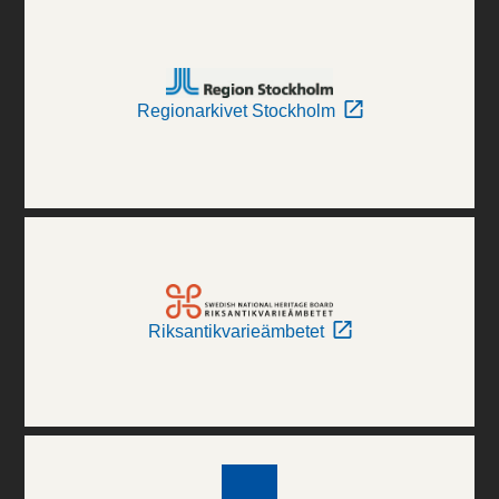
Regionarkivet Stockholm
Riksantikvarieämbetet