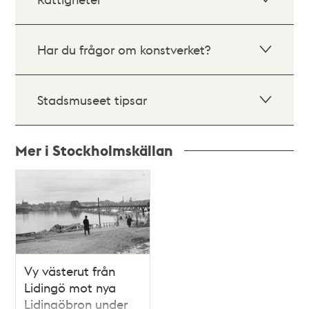
Har du frågor om konstverket?
Stadsmuseet tipsar
Mer i Stockholmskällan
Relaterade
poster
och
teman
Vy västerut från
Lidingö mot nya
Lidingöbron under