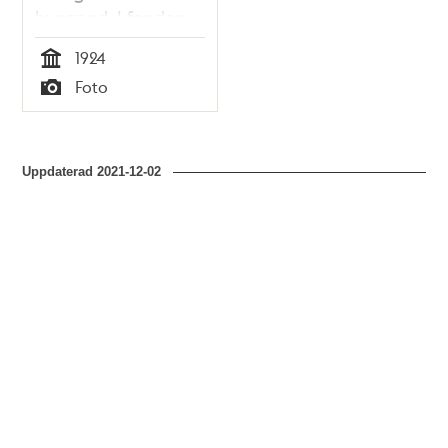
byggnad. I fonden
Hjorthagen och
1924
Värtagasverket.
Tid
Foto
Typ
Uppdaterad
2021-12-02