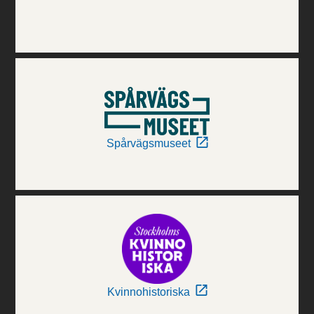
Spårvägsmuseet
Kvinnohistoriska