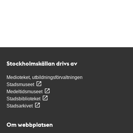
Kontakt
Stockholmskällan
Stockholmskällan drivs av
Medioteket, utbildningsförvaltningen
Stadsmuseet
Medeltidsmuseet
Stadsbiblioteket
Stadsarkivet
Om webbplatsen