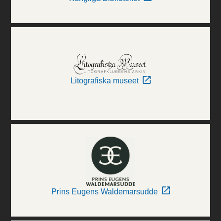
Litografiska museet
Prins Eugens Waldemarsudde