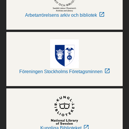
Arbetarrörelsens arkiv och bibliotek
Föreningen Stockholms Företagsminnen
Kungliga Biblioteket