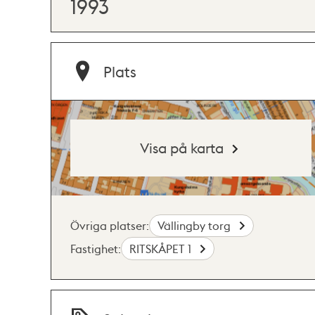
1993
Plats
Visa på karta
Övriga platser:
Vällingby torg
Fastighet:
RITSKÅPET 1