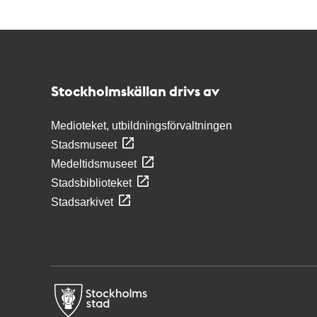
Kontakt
Stockholmskällan
Stockholmskällan drivs av
Medioteket, utbildningsförvaltningen
Stadsmuseet
Medeltidsmuseet
Stadsbiblioteket
Stadsarkivet