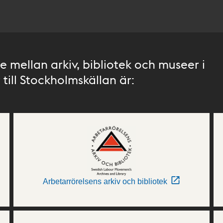
 mellan arkiv, bibliotek och museer i
till Stockholmskällan är:
Arbetarrörelsens arkiv och bibliotek