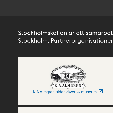
Stockholmskällan är ett samarbete
Stockholm. Partnerorganisationer 
K A Almgren sidenväveri & museum