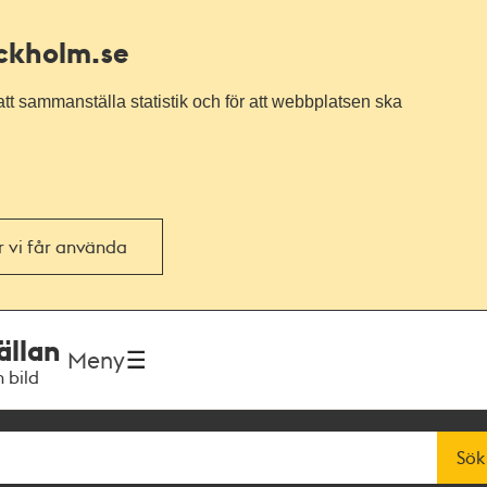
ockholm.se
tt sammanställa statistik och för att webbplatsen ska
or vi får använda
ällan
Meny
h bild
Sök