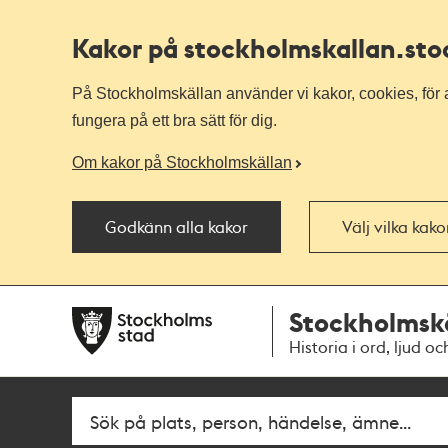
Kakor på stockholmskallan
.st
På Stockholmskällan använder vi kakor, cookies, för a
fungera på ett bra sätt för dig.
Om kakor på Stockholmskällan
Godkänn alla kakor
Välj vilka kak
Till
Till
Stockholmsk
navigationen
huvudinnehållet
Historia i ord, ljud oc
Fritextsök