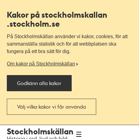
Kakor på stockholmskallan
.stockholm.se
På Stockholmskällan använder vi kakor, cookies, för att
sammanställa statistik och för att webbplatsen ska
fungera på ett bra sätt för dig.
Om kakor på Stockholmskällan
Godkänn alla kakor
Välj vilka kakor vi får använda
Till
Till
Stockholmskällan
navigationen
huvudinnehållet
Historia i ord, ljud och bild