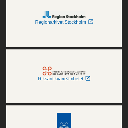
Regionarkivet Stockholm
Riksantikvarieämbetet