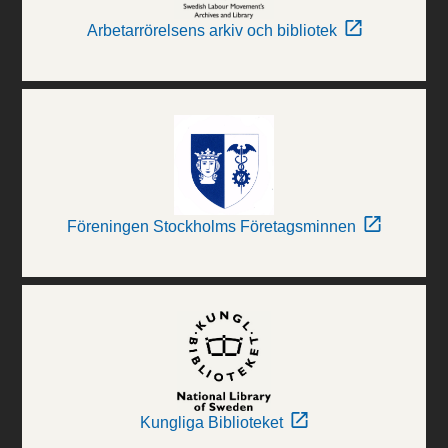
Arbetarrörelsens arkiv och bibliotek
Föreningen Stockholms Företagsminnen
Kungliga Biblioteket