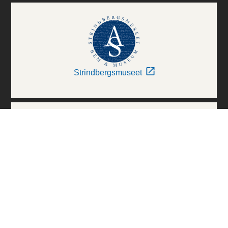
Strindbergsmuseet
Thielska Galleriet