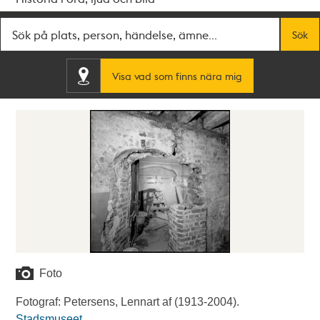
Fritextsök
Sök
Visa vad som finns nära mig
Foto
Fotograf: Petersens, Lennart af (1913-2004).
Stadsmuseet