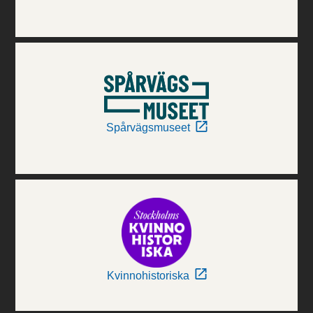
Spårvägsmuseet
Kvinnohistoriska