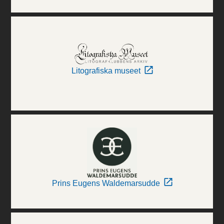
Litografiska museet
Prins Eugens Waldemarsudde