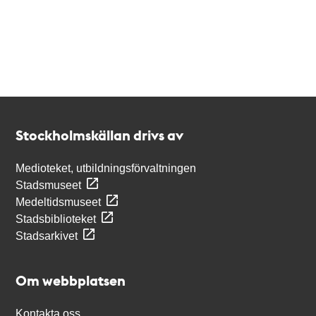
Kontakt
Stockholmskällan
Stockholmskällan drivs av
Medioteket, utbildningsförvaltningen
Stadsmuseet
Medeltidsmuseet
Stadsbiblioteket
Stadsarkivet
Om webbplatsen
Kontakta oss