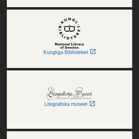
Kungliga Biblioteket
Litografiska museet