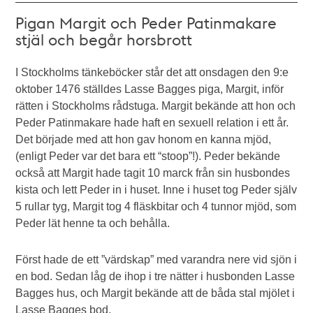
Pigan Margit och Peder Patinmakare
stjäl och begår horsbrott
I Stockholms tänkeböcker står det att onsdagen den 9:e
oktober 1476 ställdes Lasse Bagges piga, Margit, inför
rätten i Stockholms rådstuga. Margit bekände att hon och
Peder Patinmakare hade haft en sexuell relation i ett år.
Det började med att hon gav honom en kanna mjöd,
(enligt Peder var det bara ett “stoop”!). Peder bekände
också att Margit hade tagit 10 marck från sin husbondes
kista och lett Peder in i huset. Inne i huset tog Peder själv
5 rullar tyg, Margit tog 4 fläskbitar och 4 tunnor mjöd, som
Peder lät henne ta och behålla.
Först hade de ett ”värdskap” med varandra nere vid sjön i
en bod. Sedan låg de ihop i tre nätter i husbonden Lasse
Bagges hus, och Margit bekände att de båda stal mjölet i
Lasse Bagges bod.