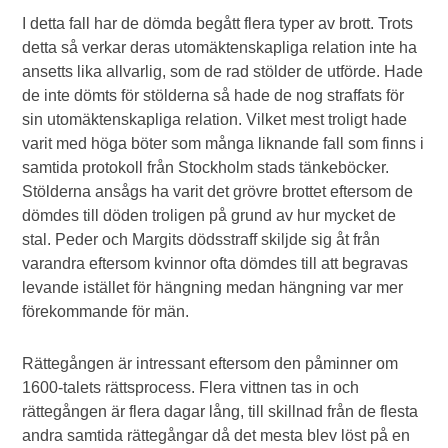
I detta fall har de dömda begått flera typer av brott. Trots
detta så verkar deras utomäktenskapliga relation inte ha
ansetts lika allvarlig, som de rad stölder de utförde. Hade
de inte dömts för stölderna så hade de nog straffats för
sin utomäktenskapliga relation. Vilket mest troligt hade
varit med höga böter som många liknande fall som finns i
samtida protokoll från Stockholm stads tänkeböcker.
Stölderna ansågs ha varit det grövre brottet eftersom de
dömdes till döden troligen på grund av hur mycket de
stal. Peder och Margits dödsstraff skiljde sig åt från
varandra eftersom kvinnor ofta dömdes till att begravas
levande istället för hängning medan hängning var mer
förekommande för män.
Rättegången är intressant eftersom den påminner om
1600-talets rättsprocess. Flera vittnen tas in och
rättegången är flera dagar lång, till skillnad från de flesta
andra samtida rättegångar då det mesta blev löst på en