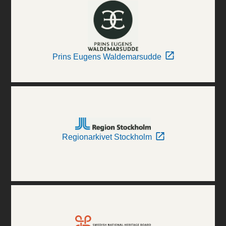
Prins Eugens Waldemarsudde
Regionarkivet Stockholm