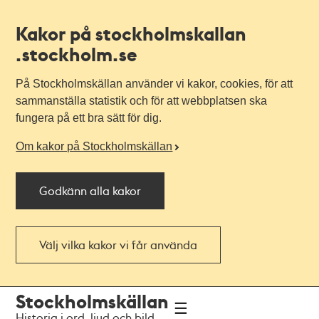
Kakor på stockholmskallan
.stockholm.se
På Stockholmskällan använder vi kakor, cookies, för att
sammanställa statistik och för att webbplatsen ska
fungera på ett bra sätt för dig.
Om kakor på Stockholmskällan
Godkänn alla kakor
Välj vilka kakor vi får använda
Till
Till
Stockholmskällan
navigationen
huvudinnehållet
Historia i ord, ljud och bild