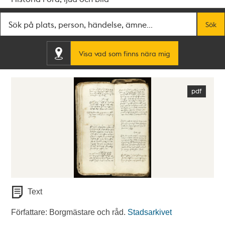
Fritextsök
Sök
Visa vad som finns nära mig
Text
Författare: Borgmästare och råd.
Stadsarkivet