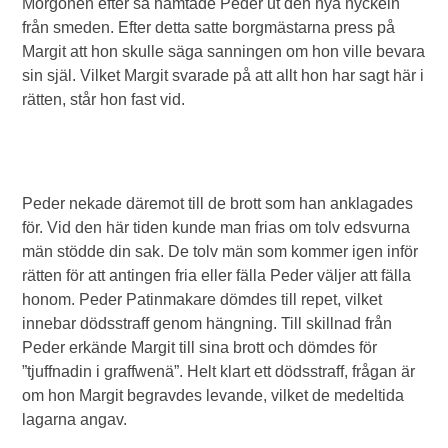
Morgonen efter så hämtade Peder ut den nya nyckeln
från smeden. Efter detta satte borgmästarna press på
Margit att hon skulle säga sanningen om hon ville bevara
sin själ. Vilket Margit svarade på att allt hon har sagt här i
rätten, står hon fast vid.
Peder nekade däremot till de brott som han anklagades
för. Vid den här tiden kunde man frias om tolv edsvurna
män stödde din sak. De tolv män som kommer igen inför
rätten för att antingen fria eller fälla Peder väljer att fälla
honom. Peder Patinmakare dömdes till repet, vilket
innebar dödsstraff genom hängning. Till skillnad från
Peder erkände Margit till sina brott och dömdes för
”tjuffnadin i graffwenä”. Helt klart ett dödsstraff, frågan är
om hon Margit begravdes levande, vilket de medeltida
lagarna angav.