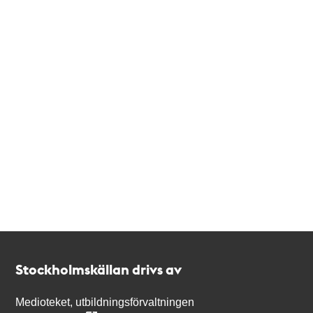
Kontakt
Stockholmskällan
Stockholmskällan drivs av
Medioteket, utbildningsförvaltningen