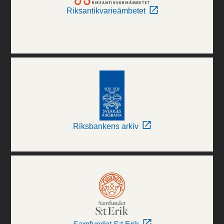
Riksantikvarieämbetet
Riksbankens arkiv