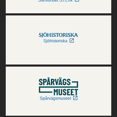
Samfundet S:t Erik
Sjöhistoriska
Spårvägsmuseet