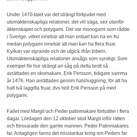
Under 1470-talet var det strängt förbjudet med
utomäktenskapliga relationer, det vill säga, sex utanför
äktenskapet och polygami. Det var monogami som rådde
i Sverige, vilket innebär att man enbart kan ha en fru
medan polygami innebär att man kan ha flera fruar.
Kyrkan var styrande och de utgick ifrån bibeln.
Utomäktenskapliga relationer ansågs som syndigt. Som
exempel för hur strängt an såg på detta brott så
avrättades en skomakare, Erik Persson, tidigare samma
år 1476. Han avrättades genom halshuggning, för att ha
haft två laggifta fruar, dvs höll Erik Persson på med
polygami.
Fallet med Margit och Peder patinmakare fortsätter i flera
dagar. Lördagen den 12 oktober stod Margit inför rätten
och försvarade den gamle mannen, Peder Patinmakares
far. Antagligen fanns det misstankar kring om Peders far