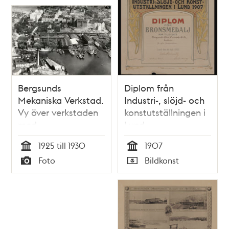
Bergsunds
Diplom från
Mekaniska Verkstad.
Industri-, slöjd- och
Vy över verkstaden
konstutställningen i
med
Lund
varvsverksamhet.
1925 till 1930
1907
Nederst till vänster
Tid
Tid
Foto
Bildkonst
Reimersholmes
Typ
Typ
spritfabrik.