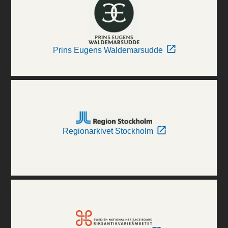
Prins Eugens Waldemarsudde
Regionarkivet Stockholm