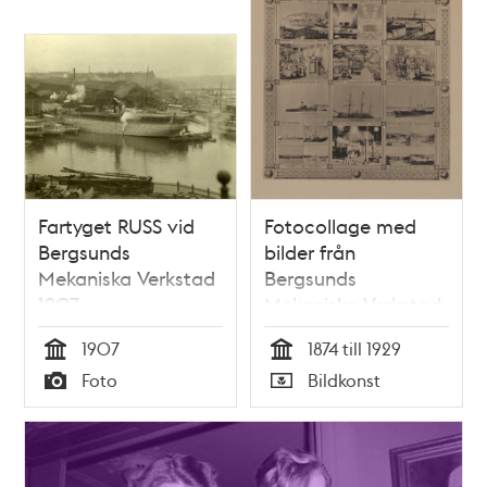
Fartyget RUSS vid
Fotocollage med
Bergsunds
bilder från
Mekaniska Verkstad
Bergsunds
1907
Mekaniska Verkstad
1907
1874 till 1929
Tid
Tid
Foto
Bildkonst
Typ
Typ