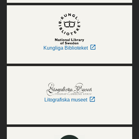
Kungliga Biblioteket
Litografiska museet