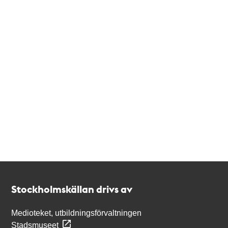
Kontakt
Stockholmskällan
Stockholmskällan drivs av
Medioteket, utbildningsförvaltningen
Stadsmuseet