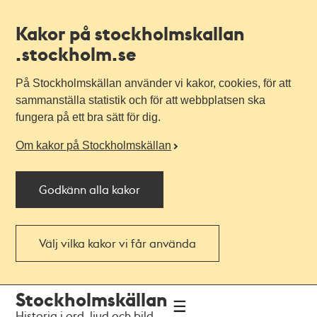
Kakor på stockholmskallan
.stockholm.se
På Stockholmskällan använder vi kakor, cookies, för att
sammanställa statistik och för att webbplatsen ska
fungera på ett bra sätt för dig.
Om kakor på Stockholmskällan
Godkänn alla kakor
Välj vilka kakor vi får använda
Till
Till
Stockholmskällan
navigationen
huvudinnehållet
Historia i ord, ljud och bild