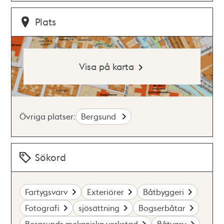
Plats
Visa på karta
Övriga platser:
Bergsund
Sökord
Fartygsvarv
Exteriörer
Båtbyggeri
Fotografi
sjösättning
Bogserbåtar
Bergsunds mekaniska verkstad
Båtvarv