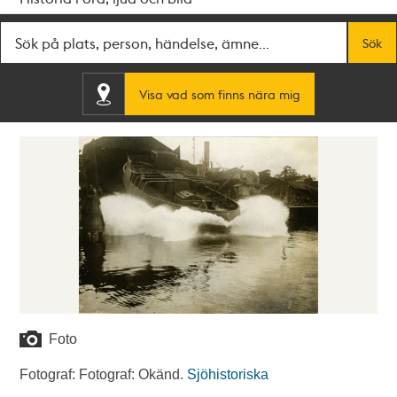
Fritextsök
Sök
Visa vad som finns nära mig
Foto
Fotograf: Fotograf: Okänd.
Sjöhistoriska