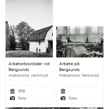
poster
och
teman
Arbetarbostäder vid
Arbete på
Bergsunds
Bergsunds
mekaniska verkstad.
Mekaniska Verkstad
En man står vid
ingången. I fonden
1912
-
ses Centralfängelset
Tid
Tid
Foto
Foto
på Långholmen
Typ
Typ