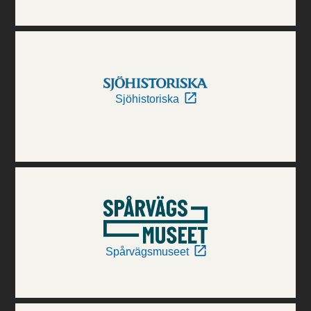
Sjöhistoriska
Spårvägsmuseet