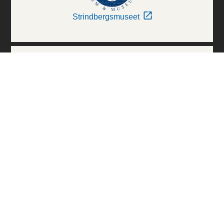
Strindbergsmuseet
Thielska Galleriet
Världskulturmuseerna