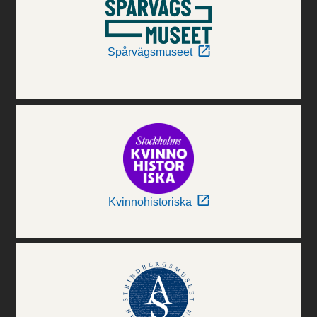
Spårvägsmuseet
Kvinnohistoriska