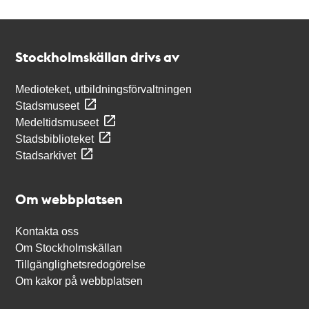
Kontakt
Stockholmskällan
Stockholmskällan drivs av
Medioteket, utbildningsförvaltningen
Stadsmuseet
Medeltidsmuseet
Stadsbiblioteket
Stadsarkivet
Om webbplatsen
Kontakta oss
Om Stockholmskällan
Tillgänglighetsredogörelse
Om kakor på webbplatsen