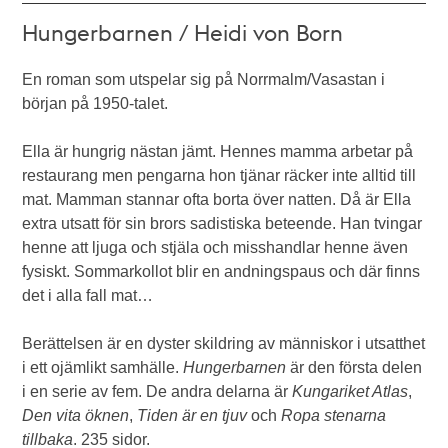
Hungerbarnen / Heidi von Born
En roman som utspelar sig på Norrmalm/Vasastan i
början på 1950-talet.
Ella är hungrig nästan jämt. Hennes mamma arbetar på
restaurang men pengarna hon tjänar räcker inte alltid till
mat. Mamman stannar ofta borta över natten. Då är Ella
extra utsatt för sin brors sadistiska beteende. Han tvingar
henne att ljuga och stjäla och misshandlar henne även
fysiskt. Sommarkollot blir en andningspaus och där finns
det i alla fall mat…
Berättelsen är en dyster skildring av människor i utsatthet
i ett ojämlikt samhälle.
Hungerbarnen
är den första delen
i en serie av fem. De andra delarna är
Kungariket Atlas
,
Den vita öknen
,
Tiden är en tjuv
och
Ropa stenarna
tillbaka
. 235 sidor.