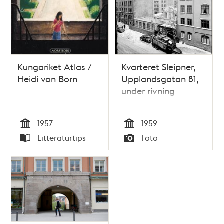
Kungariket Atlas /
Kvarteret Sleipner,
Heidi von Born
Upplandsgatan 81,
under rivning
1957
1959
Tid
Tid
Litteraturtips
Foto
Typ
Typ