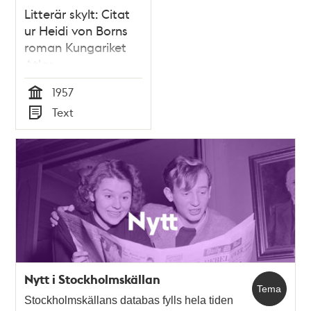
Litterär skylt: Citat
ur Heidi von Borns
roman Kungariket
Atlas
1957
Tid
Text
Typ
Nytt i Stockholmskällan
Tema
Stockholmskällans databas fylls hela tiden