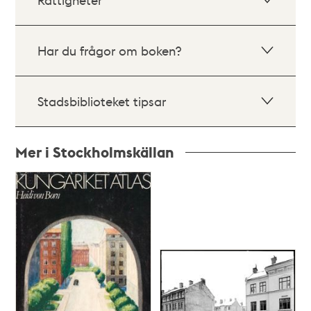
Har du frågor om boken?
Stadsbiblioteket tipsar
Mer i Stockholmskällan
Relaterade
poster
och
teman