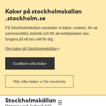
Kakor på stockholmskallan
.stockholm.se
På Stockholmskällan använder vi kakor, cookies, för att
sammanställa statistik och för att webbplatsen ska
fungera på ett bra sätt för dig.
Om kakor på Stockholmskällan
Godkänn alla kakor
Välj vilka kakor vi får använda
Till
Till
Stockholmskällan
navigationen
huvudinnehållet
Historia i ord, ljud och bild