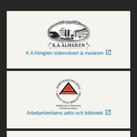
K A Almgren sidenväveri & museum
Arbetarrörelsens arkiv och bibliotek