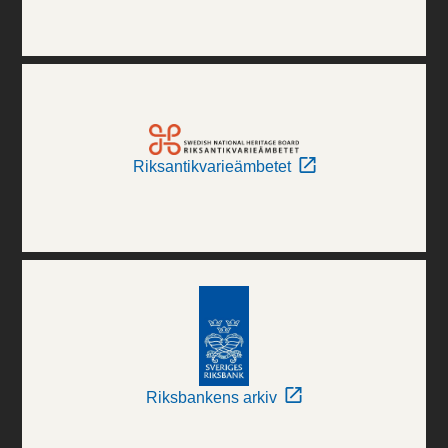
Riksantikvarieämbetet
Riksbankens arkiv