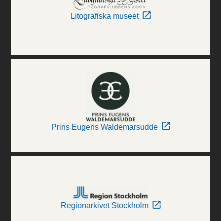
Litografiska museet
Prins Eugens Waldemarsudde
Regionarkivet Stockholm