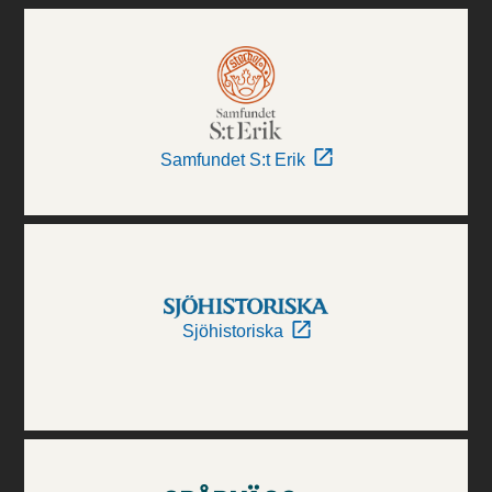
Samfundet S:t Erik
Sjöhistoriska