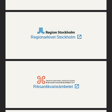
Regionarkivet Stockholm
Riksantikvarieämbetet