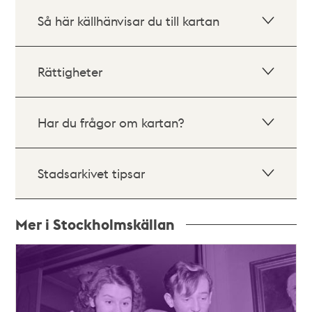
Så här källhänvisar du till kartan
Rättigheter
Har du frågor om kartan?
Stadsarkivet tipsar
Mer i Stockholmskällan
Relaterade
poster
och
teman