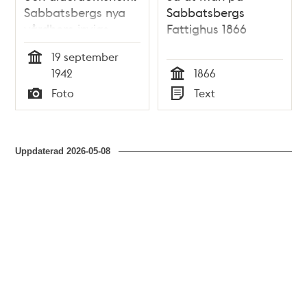
Sabbatsbergs nya
Sabbatsbergs
vårdhem invigs,
Fattighus 1866
med en ceremoni
19 september
på planen framför
Tid
1942
1866
byggnaden
Tid
Foto
Text
Typ
Typ
Uppdaterad
2026-05-08