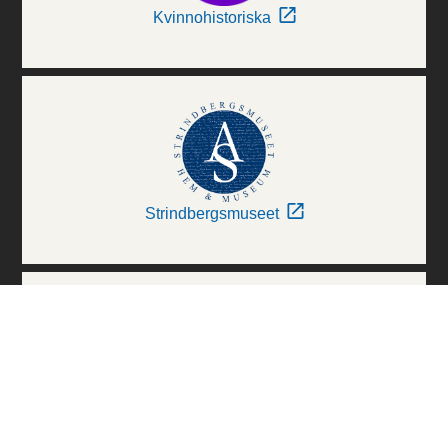
Kvinnohistoriska
Strindbergsmuseet
Thielska Galleriet