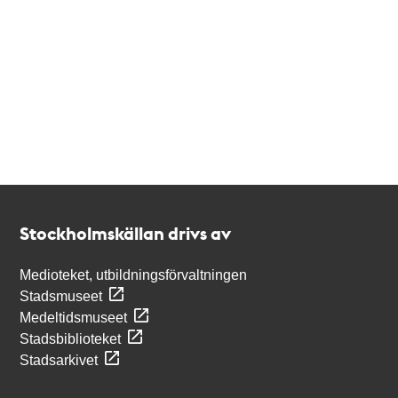
Kontakt
Stockholmskällan
Stockholmskällan drivs av
Medioteket, utbildningsförvaltningen
Stadsmuseet
Medeltidsmuseet
Stadsbiblioteket
Stadsarkivet