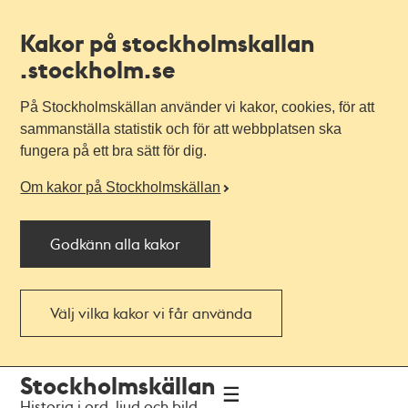
Kakor på stockholmskallan
.stockholm.se
På Stockholmskällan använder vi kakor, cookies, för att
sammanställa statistik och för att webbplatsen ska
fungera på ett bra sätt för dig.
Om kakor på Stockholmskällan
Godkänn alla kakor
Välj vilka kakor vi får använda
Till
Till
Stockholmskällan
navigationen
huvudinnehållet
Historia i ord, ljud och bild