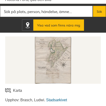
Fritextsök
Sök
Visa vad som finns nära mig
Karta
Upphov: Brasch, Ludwi.
Stadsarkivet