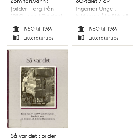
som försvann :
60-talet / av
[bilder i färg från
Ingemar Unge ;
1950- och 60-talen]
bildurval: Åke Sidvall
/ Anders Sjöbrandt,
1950 till 1969
1960 till 1969
Björn Sylvén
Tid
Tid
Litteraturtips
Litteraturtips
Typ
Typ
Så var det : bilder