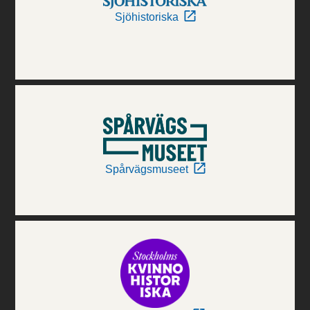
Sjöhistoriska
Spårvägsmuseet