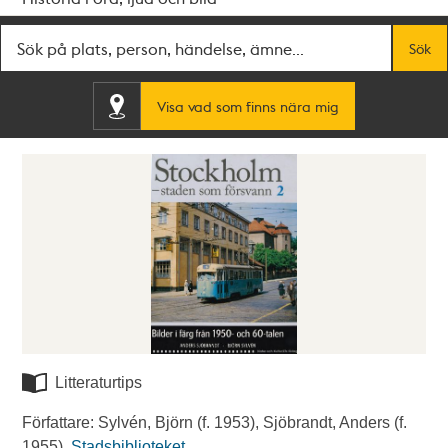
Fritextsök
Sök
Visa vad som finns nära mig
Litteraturtips
Författare: Sylvén, Björn (f. 1953), Sjöbrandt, Anders (f.
1955).
Stadsbiblioteket