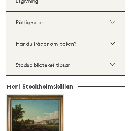
utgivning
Rättigheter
Har du frågor om boken?
Stadsbiblioteket tipsar
Mer i Stockholmskällan
Relaterade
poster
och
teman