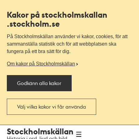
Kakor på stockholmskallan
.stockholm.se
På Stockholmskällan använder vi kakor, cookies, för att
sammanställa statistik och för att webbplatsen ska
fungera på ett bra sätt för dig.
Om kakor på Stockholmskällan
Godkänn alla kakor
Välj vilka kakor vi får använda
Till
Till
Stockholmskällan
navigationen
huvudinnehållet
Historia i ord, ljud och bild