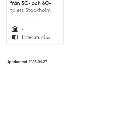
från 50- och 60-
talets Stockholm
hämtade ur
Pressens bilds arkiv
-
/ urval och texter:
Tid
Litteraturtips
Jan Boström och
Typ
Tommy
Hammarström
Uppdaterad
2026-04-27