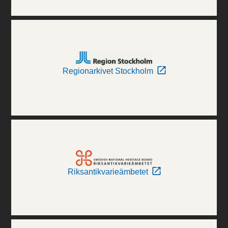
Regionarkivet Stockholm
Riksantikvarieämbetet