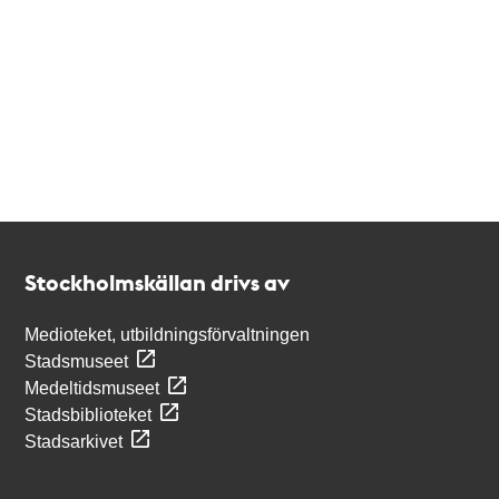
Kontakt
Stockholmskällan
Stockholmskällan drivs av
Medioteket, utbildningsförvaltningen
Stadsmuseet
Medeltidsmuseet
Stadsbiblioteket
Stadsarkivet