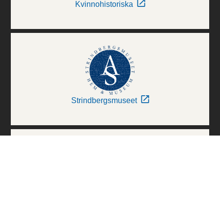
Kvinnohistoriska
Strindbergsmuseet
Thielska Galleriet