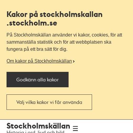
Kakor på stockholmskallan
.stockholm.se
På Stockholmskällan använder vi kakor, cookies, för att
sammanställa statistik och för att webbplatsen ska
fungera på ett bra sätt för dig.
Om kakor på Stockholmskällan
Godkänn alla kakor
Välj vilka kakor vi får använda
Till
Till
Stockholmskällan
navigationen
huvudinnehållet
Historia i ord, ljud och bild