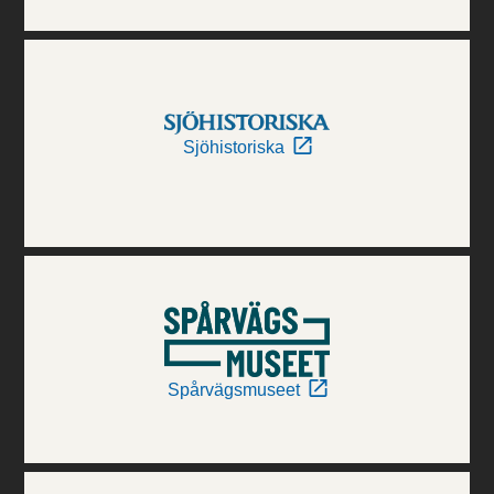
Sjöhistoriska
Spårvägsmuseet