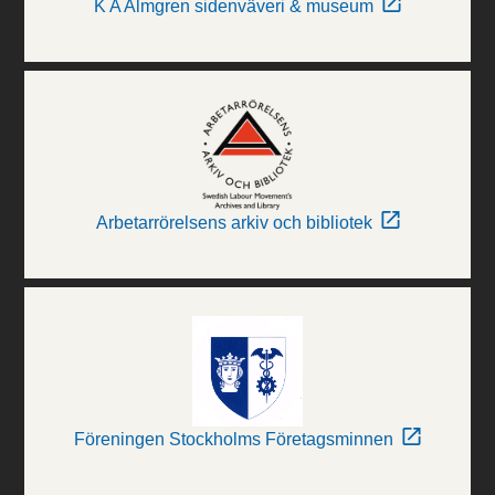
K A Almgren sidenväveri & museum
Arbetarrörelsens arkiv och bibliotek
Föreningen Stockholms Företagsminnen