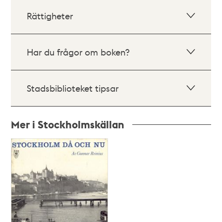
Rättigheter
Har du frågor om boken?
Stadsbiblioteket tipsar
Mer i Stockholmskällan
Relaterade
poster
och
teman