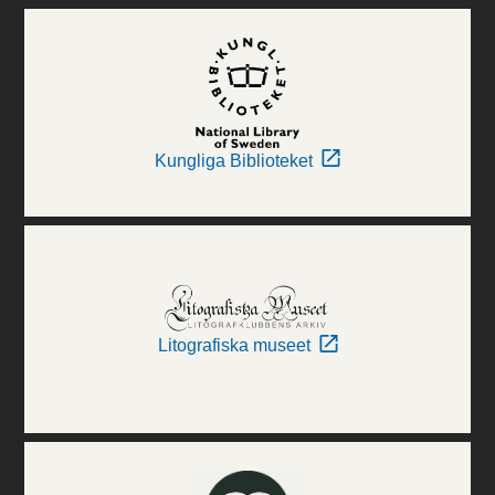
Kungliga Biblioteket
Litografiska museet