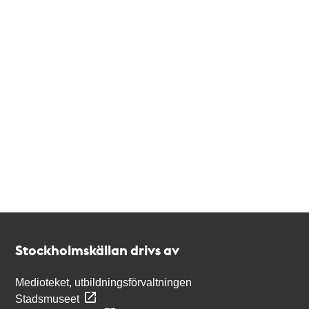
Kontakt
Stockholmskällan
Stockholmskällan drivs av
Medioteket, utbildningsförvaltningen
Stadsmuseet