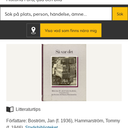
Fritextsök
Sök
Visa vad som finns nära mig
Litteraturtips
Författare: Boström, Jan (f. 1936), Hammarström, Tommy
(f. 1946).
Stadsbiblioteket