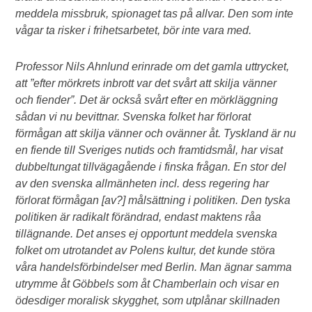
meddela missbruk, spionaget tas på allvar. Den som inte
vågar ta risker i frihetsarbetet, bör inte vara med.
Professor Nils Ahnlund erinrade om det gamla uttrycket,
att ”efter mörkrets inbrott var det svårt att skilja vänner
och fiender”. Det är också svårt efter en mörkläggning
sådan vi nu bevittnar. Svenska folket har förlorat
förmågan att skilja vänner och ovänner åt. Tyskland är nu
en fiende till Sveriges nutids och framtidsmål, har visat
dubbeltungat tillvägagående i finska frågan. En stor del
av den svenska allmänheten incl. dess regering har
förlorat förmågan [av?] målsättning i politiken. Den tyska
politiken är radikalt förändrad, endast maktens råa
tillägnande. Det anses ej opportunt meddela svenska
folket om utrotandet av Polens kultur, det kunde störa
våra handelsförbindelser med Berlin. Man ägnar samma
utrymme åt Göbbels som åt Chamberlain och visar en
ödesdiger moralisk skygghet, som utplånar skillnaden