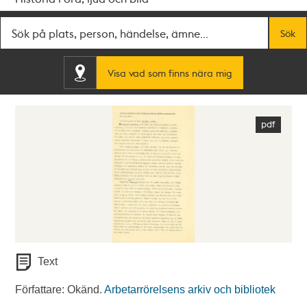
Fritextsök
Sök
Visa vad som finns nära mig
Text
Författare: Okänd.
Arbetarrörelsens arkiv och bibliotek