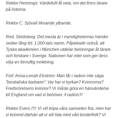
Rektor Hennings: Värdefullt få veta, om det finns lärare
på listorna.
Rektor C. Sjövall liknande yttrande.
Red. Stridsberg: Det mesta är i myndigheternas händer
sedan lång tid. 1,000-tals namn. Påpekade också, att
Tyska akademien i München utdelar belöningar åt lärare
och forskare i Sverige. Nationen har intet som ger dess
vilja en förnuftig inriktning.
Förf. Anna-Lenah Ekström: Man får i radion inte säga
”bestialiska barbarer”. Var har vi kyrkan? Kvinnorna?
Fredsrörelsens kvinnor? Vi måste göra en hänvändelse
till England om vad vi behöver. /I radion?/
Rektor Evers /?/: Vi vill köpa våra samveten fria, men har
vi kommit därhän att vi vill lida med vårt broderfolk? Vi