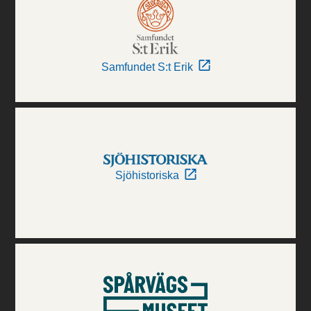
Samfundet S:t Erik
Sjöhistoriska