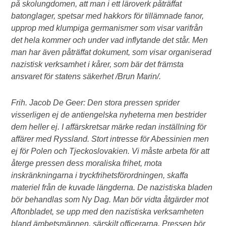
på skolungdomen, att man i ett läroverk påträffat
batonglager, spetsar med hakkors för tillämnade fanor,
upprop med klumpiga germanismer som visar varifrån
det hela kommer och under vad inflytande det står. Men
man har även påträffat dokument, som visar organiserad
nazistisk verksamhet i kårer, som bär det främsta
ansvaret för statens säkerhet /Brun Marin/.
Frih. Jacob De Geer: Den stora pressen sprider
visserligen ej de antiengelska nyheterna men bestrider
dem heller ej. I affärskretsar märke redan inställning för
affärer med Ryssland. Stort intresse för Abessinien men
ej för Polen och Tjeckoslovakien. Vi måste arbeta för att
återge pressen dess moraliska frihet, mota
inskränkningarna i tryckfrihetsförordningen, skaffa
materiel från de kuvade längderna. De nazistiska bladen
bör behandlas som Ny Dag. Man bör vidta åtgärder mot
Aftonbladet, se upp med den nazistiska verksamheten
bland ämbetsmännen, särskilt officerarna. Pressen bör