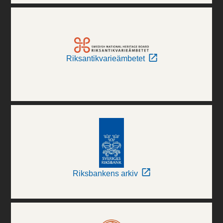
Riksantikvarieämbetet
Riksbankens arkiv