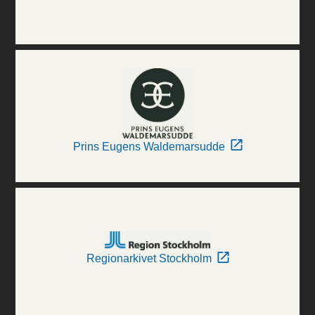
Prins Eugens Waldemarsudde
Regionarkivet Stockholm