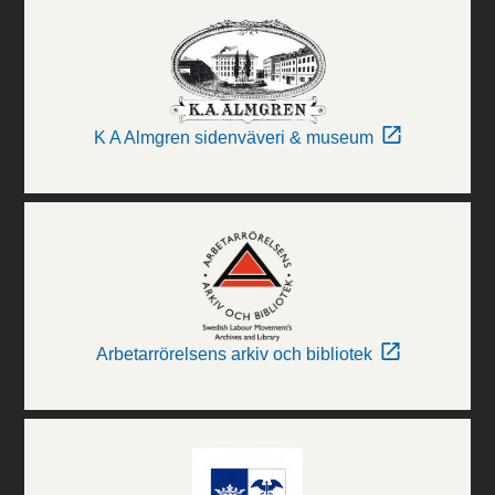
K A Almgren sidenväveri & museum
Arbetarrörelsens arkiv och bibliotek