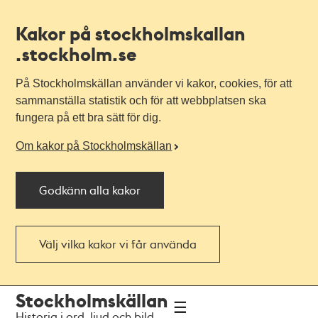
Kakor på stockholmskallan
.stockholm.se
På Stockholmskällan använder vi kakor, cookies, för att
sammanställa statistik och för att webbplatsen ska
fungera på ett bra sätt för dig.
Om kakor på Stockholmskällan
Godkänn alla kakor
Välj vilka kakor vi får använda
Till
Till
Stockholmskällan
navigationen
huvudinnehållet
Historia i ord, ljud och bild