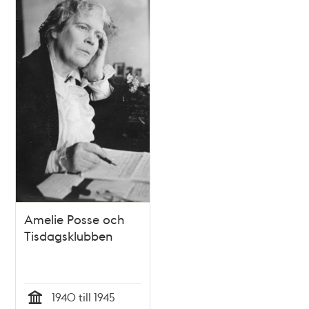
poster
och
teman
Amelie Posse och
Tisdagsklubben
1940 till 1945