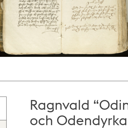
Ragnvald “Odins
och Odendyrka