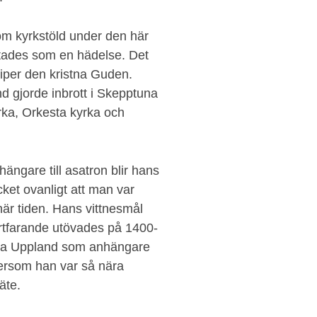
som kyrkstöld under den här
ktades som en hädelse. Det
iper den kristna Guden.
 gjorde inbrott i Skepptuna
rka, Orkesta kyrka och
ängare till asatron blir hans
ket ovanligt att man var
här tiden. Hans vittnesmål
ortfarande utövades på 1400-
ödra Uppland som anhängare
tersom han var så nära
äte.