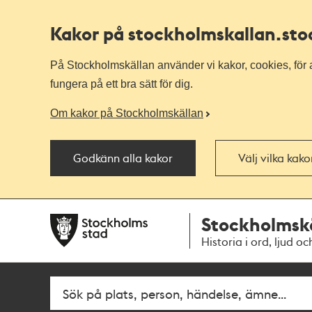
Kakor på stockholmskallan
.st
På Stockholmskällan använder vi kakor, cookies, för a
fungera på ett bra sätt för dig.
Om kakor på Stockholmskällan
Godkänn alla kakor
Välj vilka kak
Till
Till
Stockholmsk
navigationen
huvudinnehållet
Historia i ord, ljud oc
Fritextsök