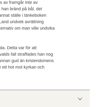
s av framgår inte av
 han bränd på bål, det
annat ställe i tänkeboken
Land undvek avrättning
lternativ om man ville undvika
a. Detta var för att
valds fall straffades han nog
en annan gud än kristendomens
de ett hot mot kyrkan och