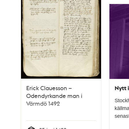
Nytt 
Erick Clauesson –
Odendyrkande man i
Stockh
Värmdö 1492
källma
senast