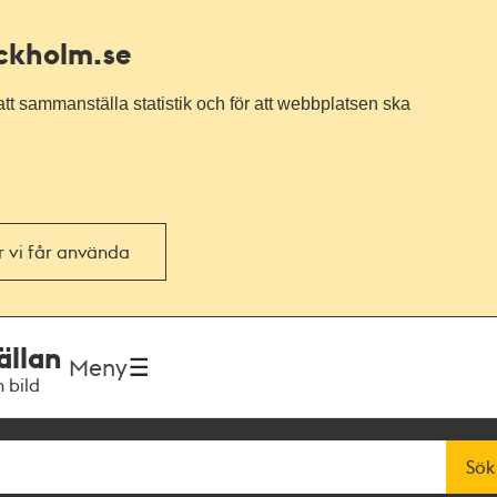
ockholm.se
tt sammanställa statistik och för att webbplatsen ska
or vi får använda
ällan
Meny
h bild
Sök