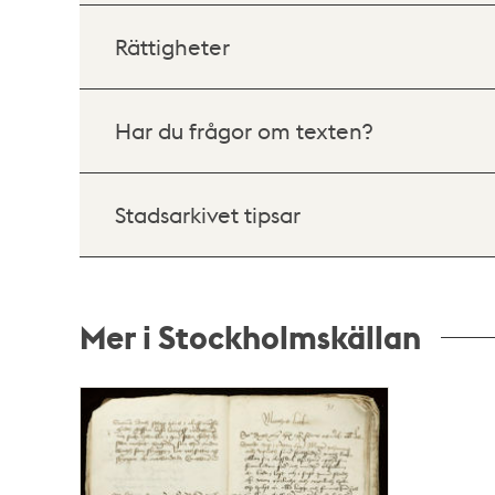
Rättigheter
Har du frågor om texten?
Stadsarkivet tipsar
Mer i Stockholmskällan
Relaterade
poster
och
teman