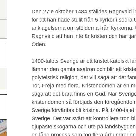
Den 27:e oktober 1484 ställdes Ragnvald i
för att han hade stulit från 5 kyrkor i söd
anklagelserna om stölderna från kyrkorna.
Ragnvald att han inte är kristen och har tj
Oden.
1400-talets Sverige är ett kristet katolskt 
lämnar den gamla asatron och blir ett kriste
polyteistisk religion, det vill säga att det 
Tor, Freja med flera. Kristendomen är en mon
säga att det bara finns en Gud. När Sverige s
kristendomen så förbjuds den föregående re
Sverige förväntas bli kristna. På 1400-talet 
Sverige. Det var svårt att kontrollera tron 
djupaste skogarna och ute på landsbygden.
en lång process som tog flera århundraden