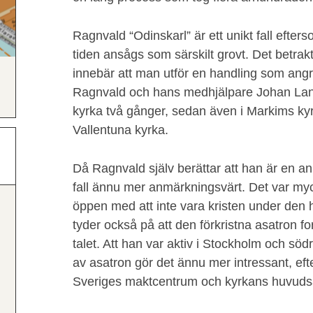
Ragnvald “Odinskarl” är ett unikt fall efter
tiden ansågs som särskilt grovt. Det betra
innebär att man utför en handling som angr
Ragnvald och hans medhjälpare Johan Land
kyrka två gånger, sedan även i Markims ky
Vallentuna kyrka.
Då Ragnvald själv berättar att han är en anh
fall ännu mer anmärkningsvärt. Det var myc
öppen med att inte vara kristen under den 
tyder också på att den förkristna asatron f
talet. Att han var aktiv i Stockholm och s
av asatron gör det ännu mer intressant, ef
Sveriges maktcentrum och kyrkans huvuds