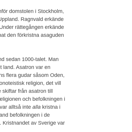
nför domstolen i Stockholm,
ra Uppland. Ragnvald erkände
 Under rättegången erkände
änat den förkristna asaguden
land sedan 1000-talet. Man
t land. Asatron var en
fanns flera gudar såsom Oden,
oteistisk religion, det vill
kiftar från asatron till
ligionen och befolkningen i
var alltså inte
alla
kristna i
bland befolkningen i de
 Kristnandet av Sverige var
.