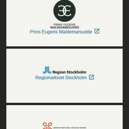
Prins Eugens Waldemarsudde
Regionarkivet Stockholm