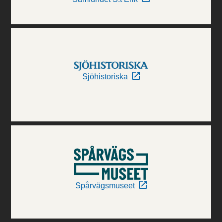
Sjöhistoriska
Spårvägsmuseet