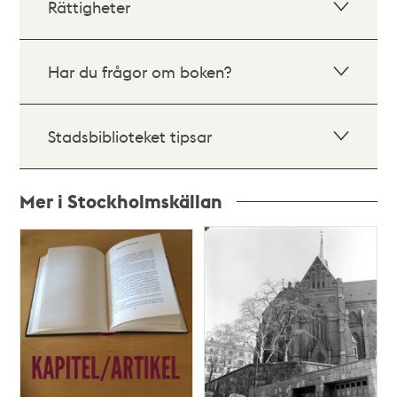
Rättigheter
Har du frågor om boken?
Stadsbiblioteket tipsar
Mer i Stockholmskällan
Relaterade
poster
och
teman