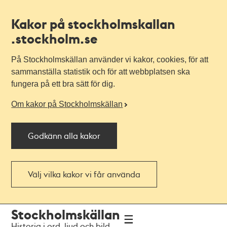
Kakor på stockholmskallan
.stockholm.se
På Stockholmskällan använder vi kakor, cookies, för att
sammanställa statistik och för att webbplatsen ska
fungera på ett bra sätt för dig.
Om kakor på Stockholmskällan
Godkänn alla kakor
Välj vilka kakor vi får använda
Till
Till
Stockholmskällan
navigationen
huvudinnehållet
Historia i ord, ljud och bild