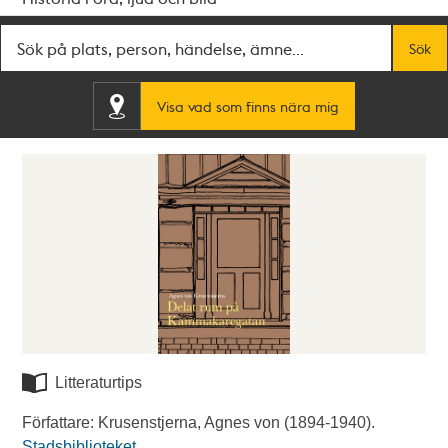
Fritextsök
Sök
Visa vad som finns nära mig
Litteraturtips
Författare: Krusenstjerna, Agnes von (1894-1940).
Stadsbiblioteket