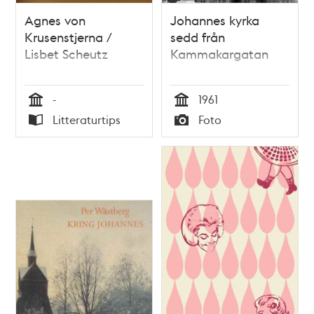
Agnes von
Johannes kyrka
Krusenstjerna /
sedd från
Lisbet Scheutz
Kammakargatan
-
1961
Tid
Tid
Litteraturtips
Foto
Typ
Typ