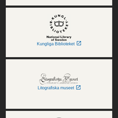
Kungliga Biblioteket
Litografiska museet