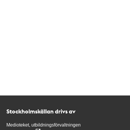
Kontakt
Stockholmskällan
Stockholmskällan drivs av
Medioteket, utbildningsförvaltningen