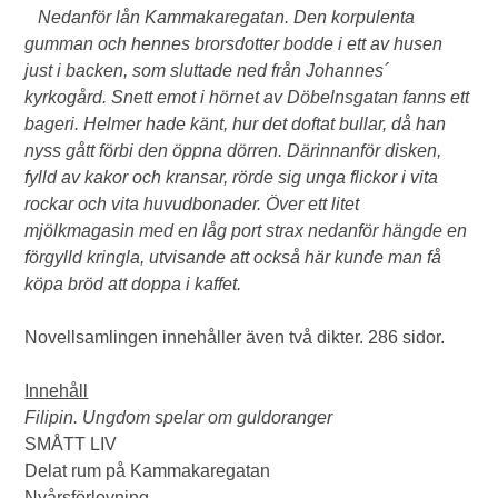
Nedanför lån Kammakaregatan. Den korpulenta
gumman och hennes brorsdotter bodde i ett av husen
just i backen, som sluttade ned från Johannes´
kyrkogård. Snett emot i hörnet av Döbelnsgatan fanns ett
bageri. Helmer hade känt, hur det doftat bullar, då han
nyss gått förbi den öppna dörren. Därinnanför disken,
fylld av kakor och kransar, rörde sig unga flickor i vita
rockar och vita huvudbonader. Över ett litet
mjölkmagasin med en låg port strax nedanför hängde en
förgylld kringla, utvisande att också här kunde man få
köpa bröd att doppa i kaffet.
Novellsamlingen innehåller även två dikter. 286 sidor.
Innehåll
Filipin. Ungdom spelar om guldoranger
SMÅTT LIV
Delat rum på Kammakaregatan
Nyårsförlovning