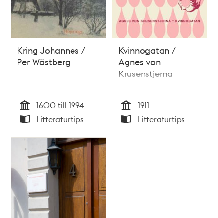
Kring Johannes /
Kvinnogatan /
Per Wästberg
Agnes von
Krusenstjerna
1600 till 1994
1911
Tid
Tid
Litteraturtips
Litteraturtips
Typ
Typ