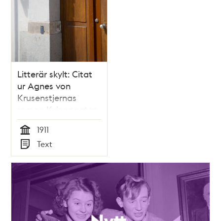
Litterär skylt: Citat
ur Agnes von
Krusenstjernas
roman Kvinnogatan
1911
Tid
Text
Typ