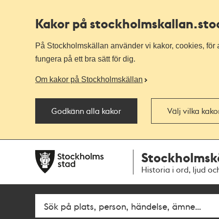
Kakor på stockholmskallan
.st
På Stockholmskällan använder vi kakor, cookies, för a
fungera på ett bra sätt för dig.
Om kakor på Stockholmskällan
Godkänn alla kakor
Välj vilka kak
Till
Till
Stockholmsk
navigationen
huvudinnehållet
Historia i ord, ljud oc
Fritextsök