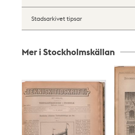
Stadsarkivet tipsar
Mer i Stockholmskällan
Relaterade
poster
och
teman