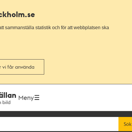
ockholm.se
tt sammanställa statistik och för att webbplatsen ska
or vi får använda
ällan
Meny
h bild
Sök