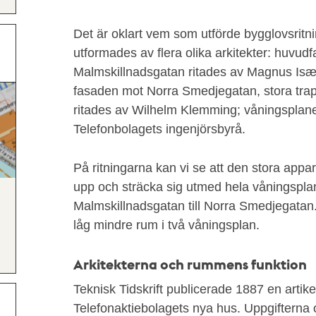
Det är oklart vem som utförde bygglovsrit
utformades av flera olika arkitekter: huvu
Malmskillnadsgatan ritades av Magnus Isæ
fasaden mot Norra Smedjegatan, stora tra
ritades av Wilhelm Klemming; våningsplane
Telefonbolagets ingenjörsbyrå.
På ritningarna kan vi se att den stora appar
upp och sträcka sig utmed hela våningsplan
Malmskillnadsgatan till Norra Smedjegatan
låg mindre rum i två våningsplan.
Arkitekterna och rummens funktion
Teknisk Tidskrift publicerade 1887 en artik
Telefonaktiebolagets nya hus. Uppgifterna