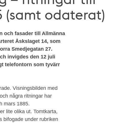
 (samt odaterat)
n och fasader till Allmänna
arteret Åskslaget 14, som
Norra Smedjegatan 27.
ch invigdes den 12 juli
t telefontorn som tyvärr
erade. Visningsbilden med
och några ritningar har
ch mars 1885.
r lite olika ut. Tomtkarta,
ns bifogade under rubriken