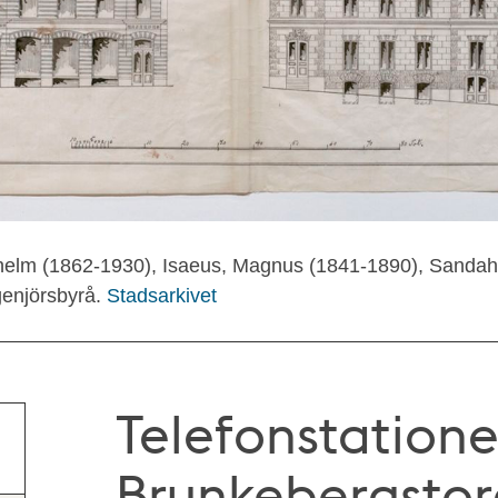
lhelm (1862-1930), Isaeus, Magnus (1841-1890), Sandahl
genjörsbyrå.
Stadsarkivet
Telefonstatione
Brunkebergstorg 