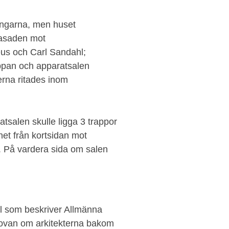
ningarna, men huset
dfasaden mot
us och Carl Sandahl;
ppan och apparatsalen
rna ritades inom
atsalen skulle ligga 3 trappor
et från kortsidan mot
. På vardera sida om salen
el som beskriver Allmänna
 ovan om arkitekterna bakom