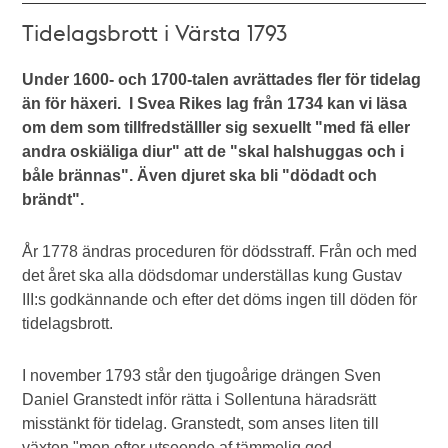
Tidelagsbrott i Värsta 1793
Under 1600- och 1700-talen avrättades fler för tidelag
än för häxeri. I Svea Rikes lag från 1734 kan vi läsa
om dem som tillfredställler sig sexuellt "med fä eller
andra oskiäliga diur" att de "skal halshuggas och i
båle brännas". Även djuret ska bli "dödadt och
brändt".
År 1778 ändras proceduren för dödsstraff. Från och med
det året ska alla dödsdomar underställas kung Gustav
III:s godkännande och efter det döms ingen till döden för
tidelagsbrott.
I november 1793 står den tjugoårige drängen Sven
Daniel Granstedt inför rätta i Sollentuna häradsrätt
misstänkt för tidelag. Granstedt, som anses liten till
växten "men efter utseende af tämmelig god