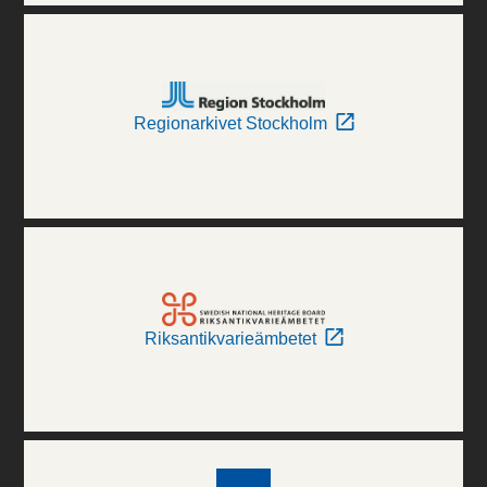
Regionarkivet Stockholm
Riksantikvarieämbetet