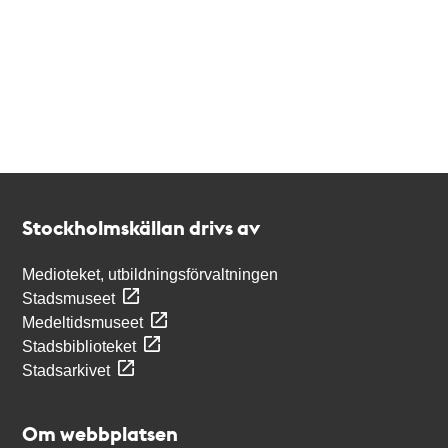
Kontakt
Stockholmskällan
Stockholmskällan drivs av
Medioteket, utbildningsförvaltningen
Stadsmuseet
Medeltidsmuseet
Stadsbiblioteket
Stadsarkivet
Om webbplatsen