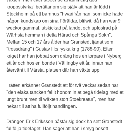
kroppsstyrka" berättar om sig själv att han är född i
Stockholm på ett barnhus "hwarifrån han, som icke hade
någon kundskap om sina Föräldar, blifwit, då han war 9
weckor gammal, utskickad på landet och upfostrad på
Wärhsta hemman i detta Härad och Spånga Sokn".
Mellan 15 och 17 års ålder har Granstedt tjänat som
"trossdräng" i Gustav III:s ryska krig (1788-90). Efter
kriget har han jobbat som dräng hos en torpare i Nyberg
ett år och hos en bonde i Vällingby ett år, innan han
återvänt till Värsta, platsen där han växte upp.
I rätten erkänner Granstedt att för två veckar sedan har
"den elaka tancken fallit honom in at begå tidelag med et
ungt brunt men til wäxten stort Stoekreatur", men han
nekar till att ha fullföljt handlingen.
Drängen Erik Eriksson påstår sig dock ha sett Granstedt
fullfölja tidelaget. Han säger att han i smyg besett