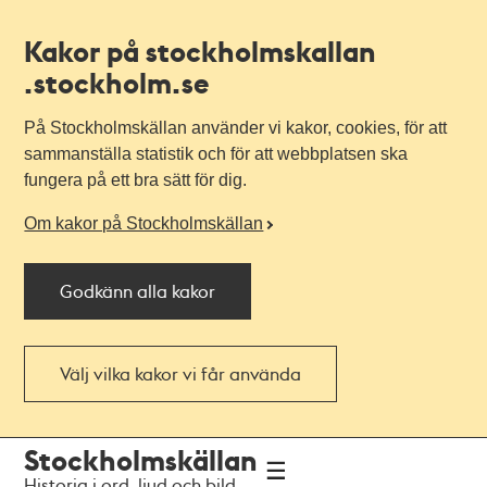
Kakor på stockholmskallan
.stockholm.se
På Stockholmskällan använder vi kakor, cookies, för att
sammanställa statistik och för att webbplatsen ska
fungera på ett bra sätt för dig.
Om kakor på Stockholmskällan
Godkänn alla kakor
Välj vilka kakor vi får använda
Till
Till
Stockholmskällan
navigationen
huvudinnehållet
Historia i ord, ljud och bild