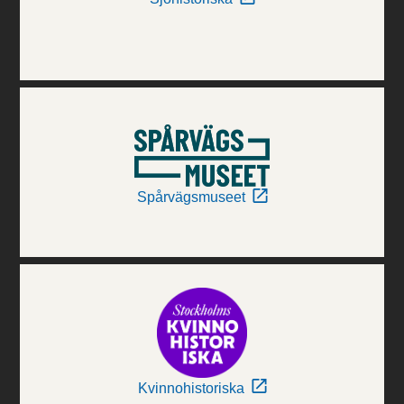
Spårvägsmuseet
Kvinnohistoriska