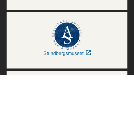
Strindbergsmuseet
Thielska Galleriet