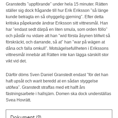
Granstedts "uppförande" under hela 15 minuter. Rätten
ställer sig dock frågande till hur Erik Eriksson "så länge
kunde betragta en så ohyggelig gjerning". Efter detta
kritiska påpekande ändrar Eriksson sitt vittnesmål. Han
har "endast sedt därpå en liten smula, som orden föllo"
och påstår nu vidare att han "wid första åsynen blifwit så
förskräckt, och darrande, så at" han "war på wägen at
dåna och falla omkull". Motsägelsefullheten i Erikssons
vittnesmål innebär att Rätten inte kan lägga särskilt stor
vikt vid det.
Därför döms Sven Daniel Granstedt endast "för det han
haft upsåt och warit beredd at en sådan styggelse
utöfwa". Granstedt straffas med ett halft års
fästningsarbete i hallsjärn. Domen ska dock underställas
Svea Hovrätt.
Dokument (2)