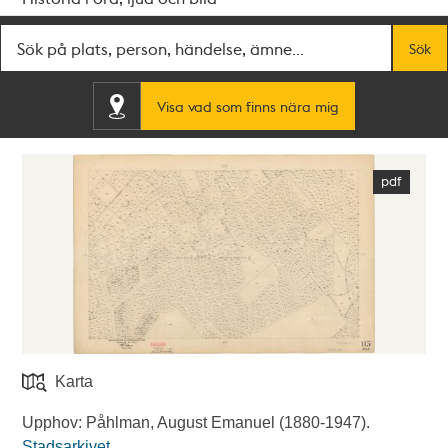
Fritextsök
Sök
Visa vad som finns nära mig
Karta
Upphov: Påhlman, August Emanuel (1880-1947).
Stadsarkivet