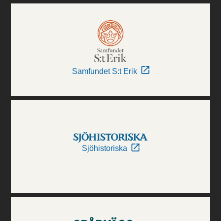
Samfundet S:t Erik
Sjöhistoriska