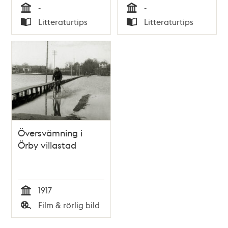
-
-
Arnell
Tid
Tid
Litteraturtips
Litteraturtips
Typ
Typ
Översvämning i
Örby villastad
1917
Tid
Film & rörlig bild
Typ