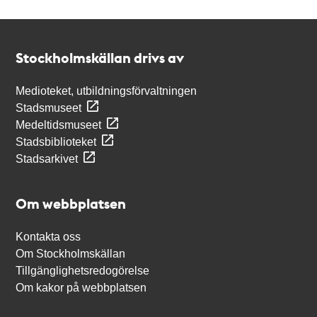
Kontakt
Stockholmskällan
Stockholmskällan drivs av
Medioteket, utbildningsförvaltningen
Stadsmuseet
Medeltidsmuseet
Stadsbiblioteket
Stadsarkivet
Om webbplatsen
Kontakta oss
Om Stockholmskällan
Tillgänglighetsredogörelse
Om kakor på webbplatsen