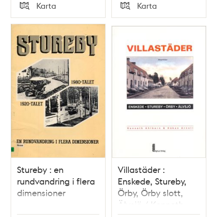
Tid
Tid
Karta
Karta
Typ
Typ
Stureby : en
Villastäder :
rundvandring i flera
Enskede, Stureby,
dimensioner
Örby, Örby slott,
Älvsjö / Kenneth
Ahlborn, Håkan