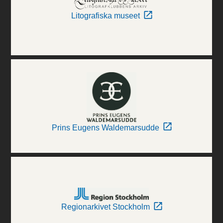
Litografiska museet
Prins Eugens Waldemarsudde
Regionarkivet Stockholm