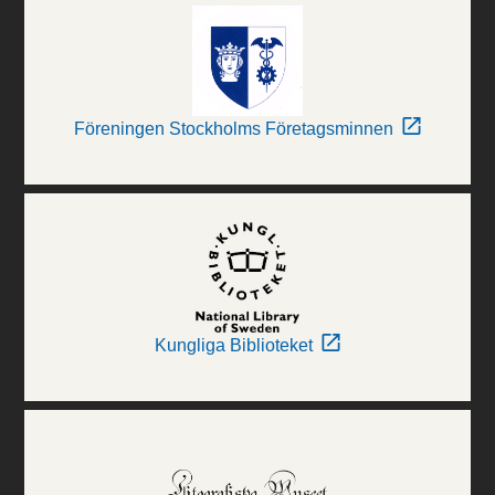
Föreningen Stockholms Företagsminnen
Kungliga Biblioteket