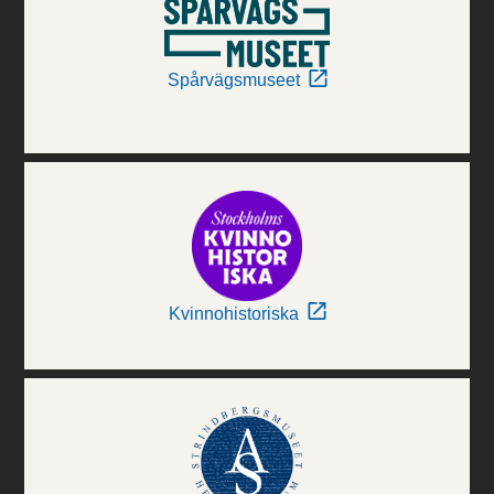
Spårvägsmuseet
Kvinnohistoriska