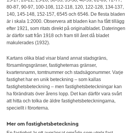
80-87, 90-97, 100-108, 112-118, 120, 122-128, 134-137,
140, 145-148, 152-157, 6545 och 6546. De flesta bladen
är i skala 1:2000. Observera att bladen kan ha fått tillägg
efter 1921, som ritats direkt på originalbladet. Dateringen
är därför satt från 1918 och fram till året då bladet
makulerades (1932).
Kartans olika blad visar bland annat stadsgräns,
församlingsgränser, fastigheternas gränser,
kvartersnamn, tomtnummer och stadsägonummer. Varje
fastighet har en unik beteckning – som kallas
fastighetsbeteckning – men fastighetsbeteckningar kan
ha förändrats över årens lopp. Det kan därför vara svårt
att hitta och tolka de äldre fastighetsbeteckningarna,
speciellt i förorterna.
Mer om fastighetsbeteckning
En fastighet är ett avgränsat område som utgör fast