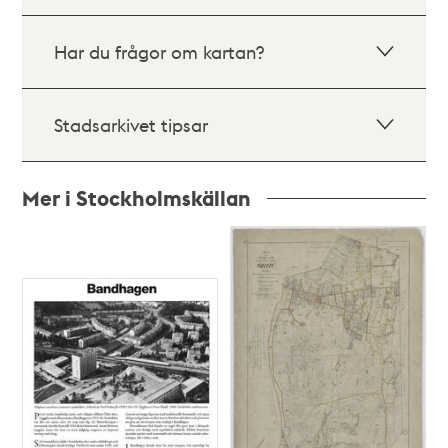
Har du frågor om kartan?
Stadsarkivet tipsar
Mer i Stockholmskällan
Relaterade
poster
och
teman