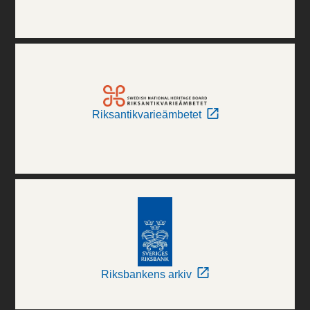
Riksantikvarieämbetet
Riksbankens arkiv