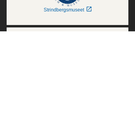
Strindbergsmuseet
Thielska Galleriet
Världskulturmuseerna