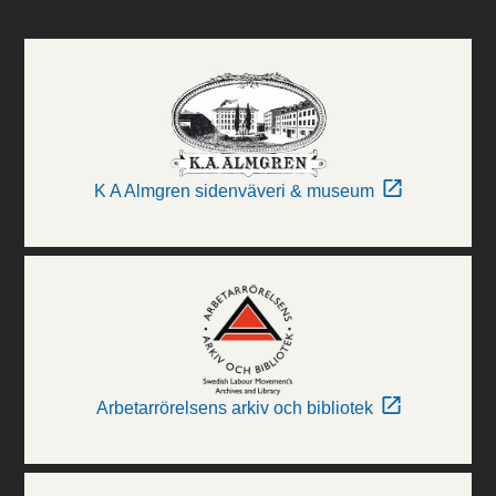
K A Almgren sidenväveri & museum
Arbetarrörelsens arkiv och bibliotek