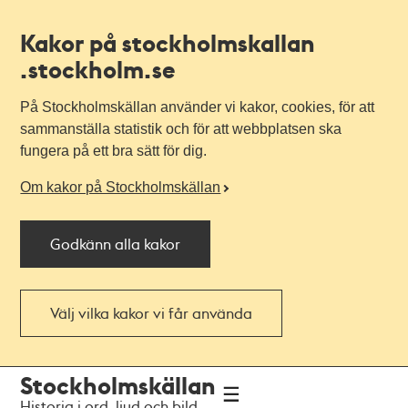
Kakor på stockholmskallan
.stockholm.se
På Stockholmskällan använder vi kakor, cookies, för att
sammanställa statistik och för att webbplatsen ska
fungera på ett bra sätt för dig.
Om kakor på Stockholmskällan
Godkänn alla kakor
Välj vilka kakor vi får använda
Till
Till
Stockholmskällan
navigationen
huvudinnehållet
Historia i ord, ljud och bild