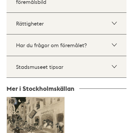
föremålsbild
Rättigheter
Har du frågor om föremålet?
Stadsmuseet tipsar
Mer i Stockholmskällan
Relaterade
poster
och
teman