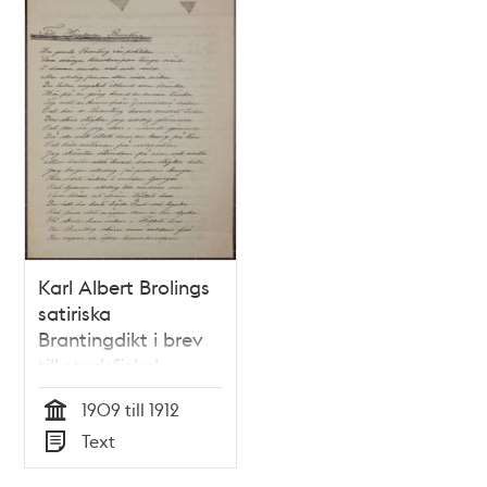
Karl Albert Brolings
satiriska
Brantingdikt i brev
till stadsfiskal
Stendahl
1909 till 1912
Tid
Text
Typ