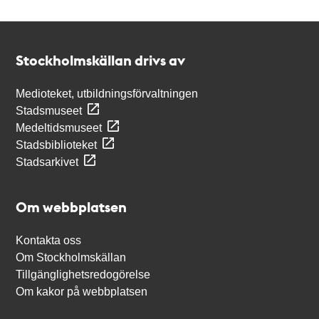
Kontakt
Stockholmskällan
Stockholmskällan drivs av
Medioteket, utbildningsförvaltningen
Stadsmuseet
Medeltidsmuseet
Stadsbiblioteket
Stadsarkivet
Om webbplatsen
Kontakta oss
Om Stockholmskällan
Tillgänglighetsredogörelse
Om kakor på webbplatsen