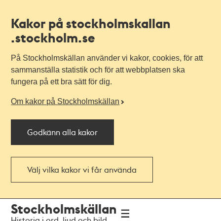
Kakor på stockholmskallan
.stockholm.se
På Stockholmskällan använder vi kakor, cookies, för att
sammanställa statistik och för att webbplatsen ska
fungera på ett bra sätt för dig.
Om kakor på Stockholmskällan
Godkänn alla kakor
Välj vilka kakor vi får använda
Till
Till
Stockholmskällan
navigationen
huvudinnehållet
Historia i ord, ljud och bild