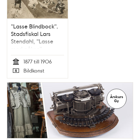
"Lasse Blindbock".
Stadsfiskal Lars
Stendahl, "Lasse
med påken"
1877 till 1906
Tid
Bildkonst
Typ
Årskurs
Gy