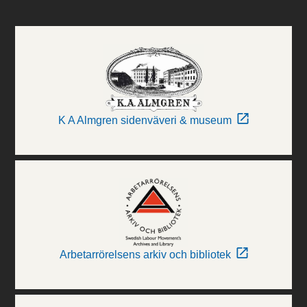
K A Almgren sidenväveri & museum
Arbetarrörelsens arkiv och bibliotek