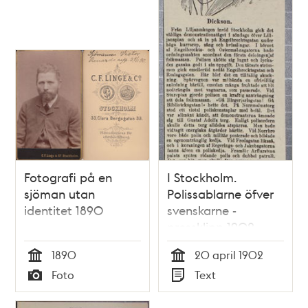
Fotografi på en
I Stockholm.
sjöman utan
Polissablarne öfver
identitet 1890
svenskarne -
pressklipp 1902
1890
20 april 1902
Tid
Tid
Foto
Text
Typ
Typ