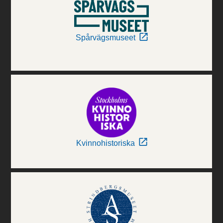
Spårvägsmuseet
Kvinnohistoriska