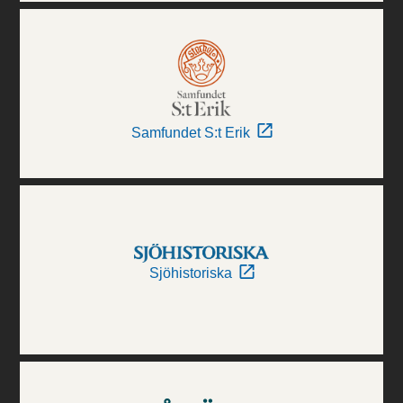
Samfundet S:t Erik
Sjöhistoriska