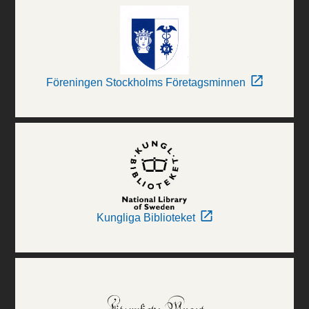
Föreningen Stockholms Företagsminnen
Kungliga Biblioteket