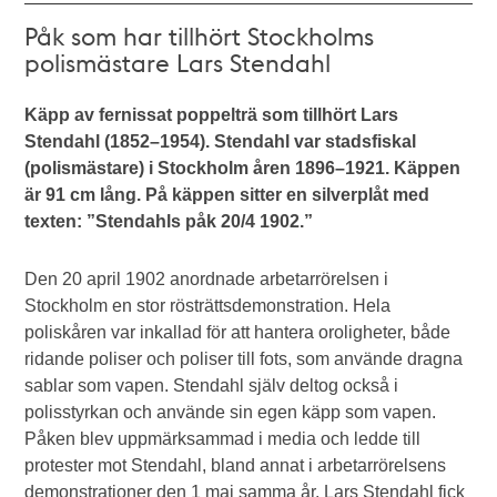
Påk som har tillhört Stockholms
polismästare Lars Stendahl
Käpp av fernissat poppelträ som tillhört Lars
Stendahl (1852–1954). Stendahl var stadsfiskal
(polismästare) i Stockholm åren 1896–1921. Käppen
är 91 cm lång. På käppen sitter en silverplåt med
texten: ”Stendahls påk 20/4 1902.”
Den 20 april 1902 anordnade arbetarrörelsen i
Stockholm en stor rösträttsdemonstration. Hela
poliskåren var inkallad för att hantera oroligheter, både
ridande poliser och poliser till fots, som använde dragna
sablar som vapen. Stendahl själv deltog också i
polisstyrkan och använde sin egen käpp som vapen.
Påken blev uppmärksammad i media och ledde till
protester mot Stendahl, bland annat i arbetarrörelsens
demonstrationer den 1 maj samma år. Lars Stendahl fick