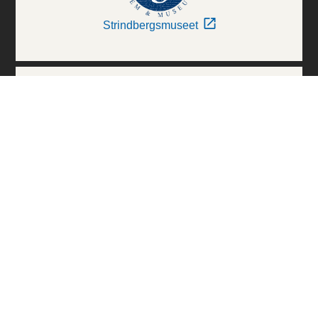
Strindbergsmuseet
Thielska Galleriet
Världskulturmuseerna