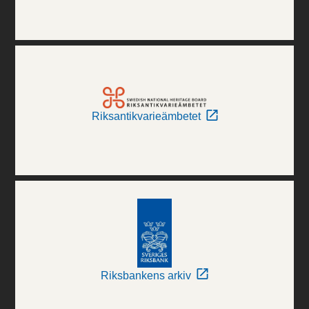
Riksantikvarieämbetet
Riksbankens arkiv