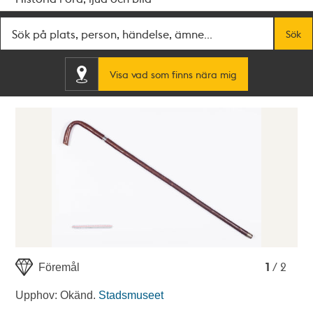
Fritextsök
Sök
Visa vad som finns nära mig
1
2
1
/ 2
Föremål
Upphov: Okänd.
Stadsmuseet