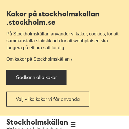
Kakor på stockholmskallan
.stockholm.se
På Stockholmskällan använder vi kakor, cookies, för att
sammanställa statistik och för att webbplatsen ska
fungera på ett bra sätt för dig.
Om kakor på Stockholmskällan
Godkänn alla kakor
Välj vilka kakor vi får använda
Till
Till
Stockholmskällan
navigationen
huvudinnehållet
Historia i ord, ljud och bild