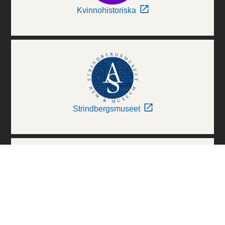
Kvinnohistoriska
Strindbergsmuseet
Thielska Galleriet