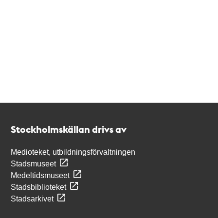
Kontakt
Stockholmskällan
Stockholmskällan drivs av
Medioteket, utbildningsförvaltningen
Stadsmuseet
Medeltidsmuseet
Stadsbiblioteket
Stadsarkivet