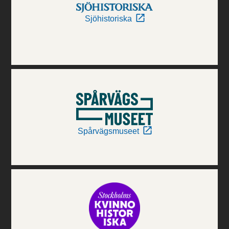
Sjöhistoriska
Spårvägsmuseet