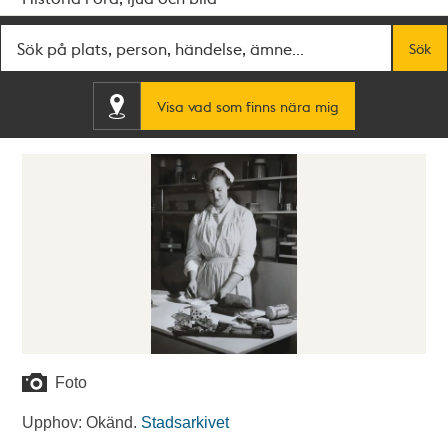
Fritextsök
Sök
Visa vad som finns nära mig
Foto
Upphov: Okänd.
Stadsarkivet