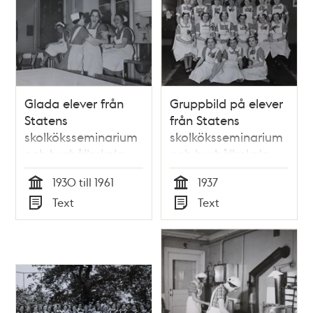
Glada elever från
Gruppbild på elever
Statens
från Statens
skolköksseminarium
skolköksseminarium
och hushållsskola
och hushållsskola
1930 till 1961
1937
Tid
Tid
Text
Text
Typ
Typ