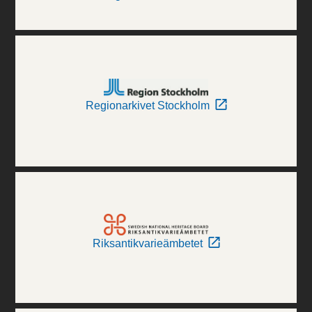
Regionarkivet Stockholm
Riksantikvarieämbetet