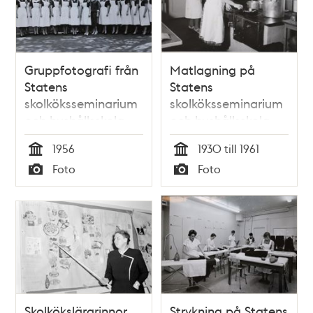
Gruppfotografi från
Matlagning på
Statens
Statens
skolköksseminarium
skolköksseminarium
och hushållsskola
och hushållsskola
1956
1930 till 1961
Tid
Tid
Foto
Foto
Typ
Typ
Skolkökslärarinnor
Strykning på Statens