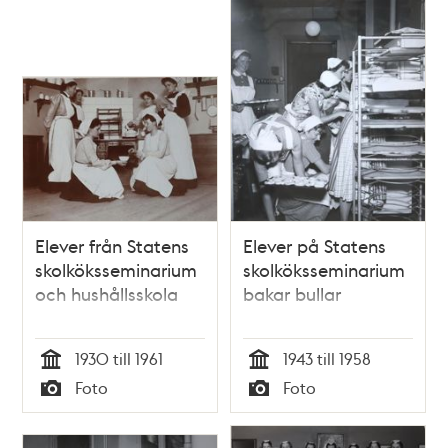
Relaterade
poster
och
teman
Elever från Statens
Elever på Statens
skolköksseminarium
skolköksseminarium
och hushållsskola
bakar bullar
1930 till 1961
1943 till 1958
Tid
Tid
Foto
Foto
Typ
Typ