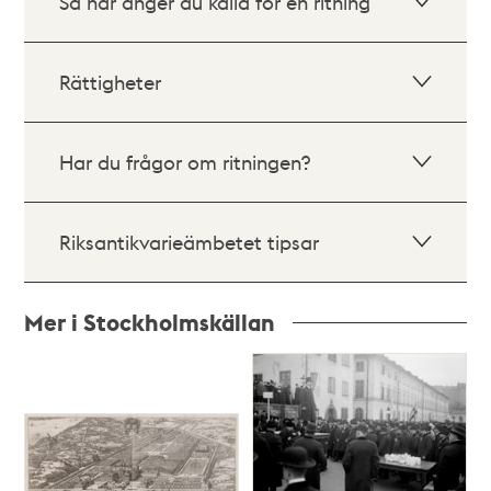
Så här anger du källa för en ritning
Rättigheter
Har du frågor om ritningen?
Riksantikvarieämbetet tipsar
Mer i Stockholmskällan
Relaterade
poster
och
teman