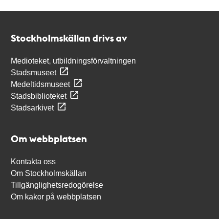
Kontakt
Stockholmskällan
Stockholmskällan drivs av
Medioteket, utbildningsförvaltningen
Stadsmuseet
Medeltidsmuseet
Stadsbiblioteket
Stadsarkivet
Om webbplatsen
Kontakta oss
Om Stockholmskällan
Tillgänglighetsredogörelse
Om kakor på webbplatsen