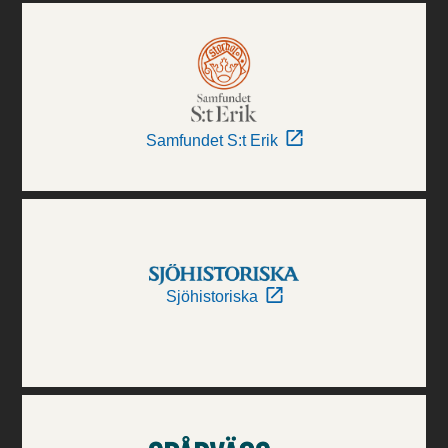
Samfundet S:t Erik
Sjöhistoriska