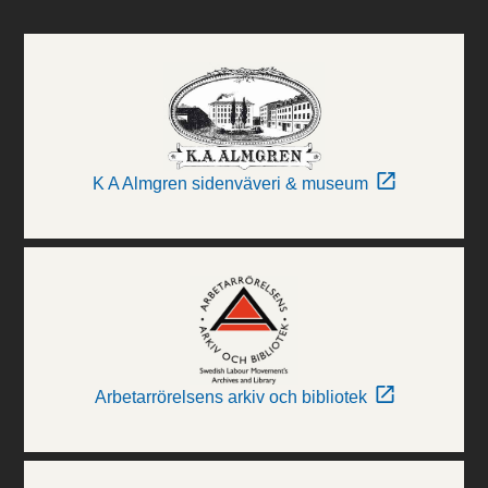
K A Almgren sidenväveri & museum
Arbetarrörelsens arkiv och bibliotek