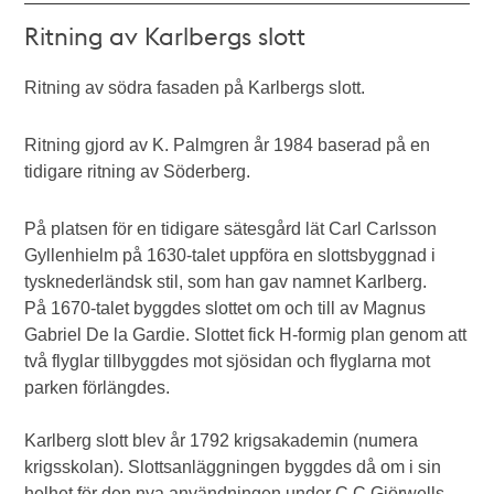
Ritning av Karlbergs slott
Ritning av södra fasaden på Karlbergs slott.
Ritning gjord av K. Palmgren år 1984 baserad på en
tidigare ritning av Söderberg.
På platsen för en tidigare sätesgård lät Carl Carlsson
Gyllenhielm på 1630-talet uppföra en slottsbyggnad i
tysknederländsk stil, som han gav namnet Karlberg.
På 1670-talet byggdes slottet om och till av Magnus
Gabriel De la Gardie. Slottet fick H-formig plan genom att
två flyglar tillbyggdes mot sjösidan och flyglarna mot
parken förlängdes.
Karlberg slott blev år 1792 krigsakademin (numera
krigsskolan). Slottsanläggningen byggdes då om i sin
helhet för den nya användningen under C C Gjörwells