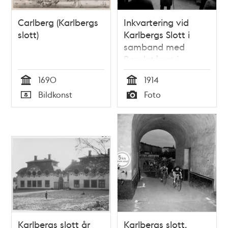
Carlberg (Karlbergs
Inkvartering vid
slott)
Karlbergs Slott i
samband med
Bondetåget i
Stockholm 1914.
1690
1914
Tid
Tid
Bildkonst
Foto
Typ
Typ
Karlbergs slott år
Karlbergs slott.