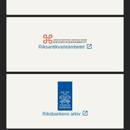
Riksantikvarieämbetet
Riksbankens arkiv