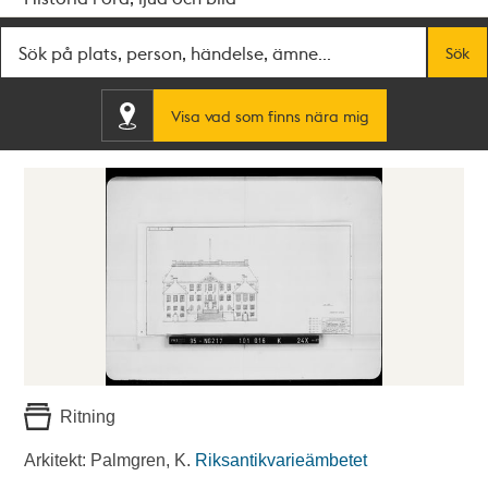
Fritextsök
Sök
Visa vad som finns nära mig
Ritning
Arkitekt: Palmgren, K.
Riksantikvarieämbetet