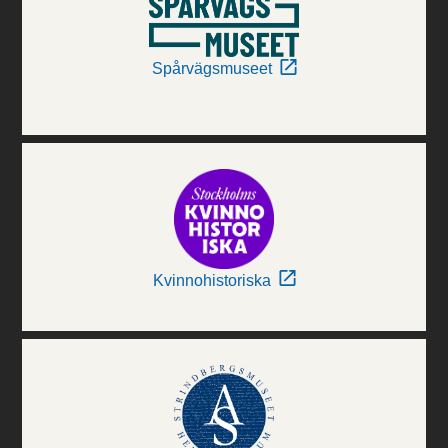
Spårvägsmuseet
Kvinnohistoriska