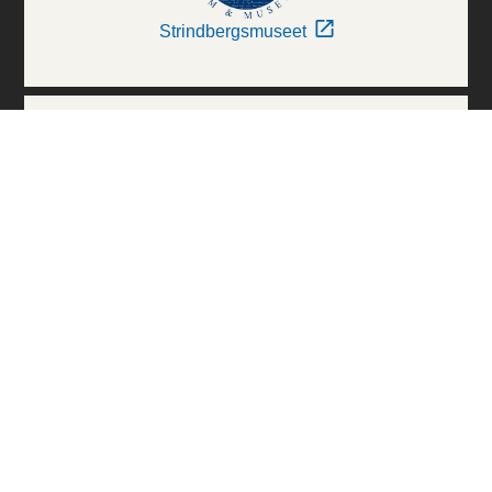
Strindbergsmuseet
Thielska Galleriet
Världskulturmuseerna