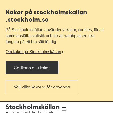
Kakor på stockholmskallan
.stockholm.se
På Stockholmskällan använder vi kakor, cookies, för att
sammanställa statistik och för att webbplatsen ska
fungera på ett bra sätt för dig.
Om kakor på Stockholmskällan
Godkänn alla kakor
Välj vilka kakor vi får använda
Till
Till
Stockholmskällan
navigationen
huvudinnehållet
Historia i ord, ljud och bild