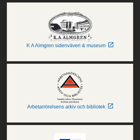
K A Almgren sidenväveri & museum
Arbetarrörelsens arkiv och bibliotek