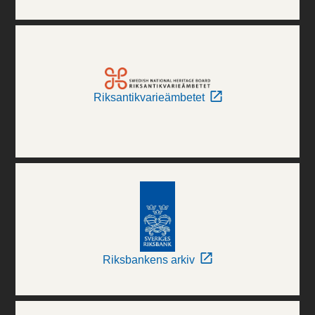
Riksantikvarieämbetet
Riksbankens arkiv