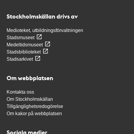
Kontakt
Stockholmskällan
Stockholmskällan drivs av
Medioteket, utbildningsförvaltningen
Stadsmuseet
Medeltidsmuseet
Stadsbiblioteket
Stadsarkivet
Om webbplatsen
Kontakta oss
Om Stockholmskällan
Tillgänglighetsredogörelse
Om kakor på webbplatsen
Sociala medier