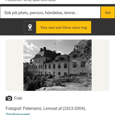
Fritextsök
Sök
Visa vad som finns nära mig
Foto
Fotograf: Petersens, Lennart af (1913-2004).
Stadsmuseet