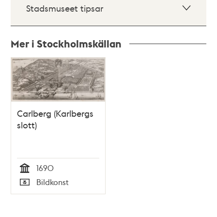
Stadsmuseet tipsar
Mer i Stockholmskällan
Relaterade
poster
och
teman
Carlberg (Karlbergs
slott)
1690
Tid
Bildkonst
Typ