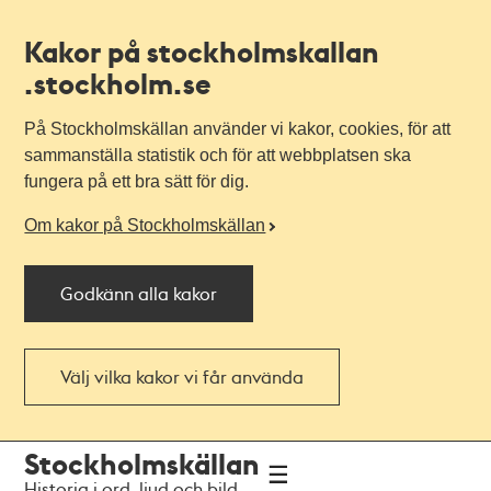
Kakor på stockholmskallan
.stockholm.se
På Stockholmskällan använder vi kakor, cookies, för att
sammanställa statistik och för att webbplatsen ska
fungera på ett bra sätt för dig.
Om kakor på Stockholmskällan
Godkänn alla kakor
Välj vilka kakor vi får använda
Till
Till
Stockholmskällan
navigationen
huvudinnehållet
Historia i ord, ljud och bild