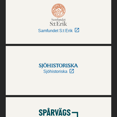
Samfundet S:t Erik
Sjöhistoriska