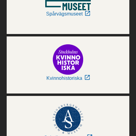
Spårvägsmuseet
Kvinnohistoriska