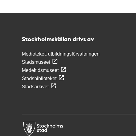
Kontakt
Stockholmskällan
Stockholmskällan drivs av
Medioteket, utbildningsförvaltningen
Stadsmuseet
Medeltidsmuseet
Stadsbiblioteket
Stadsarkivet