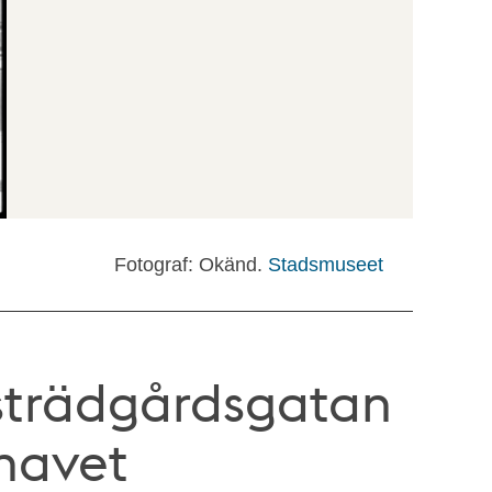
Fotograf: Okänd.
Stadsmuseet
strädgårdsgatan
thavet