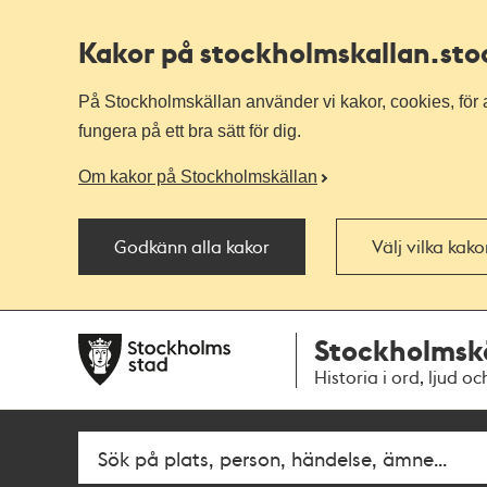
Kakor på stockholmskallan
.st
På Stockholmskällan använder vi kakor, cookies, för a
fungera på ett bra sätt för dig.
Om kakor på Stockholmskällan
Godkänn alla kakor
Välj vilka kak
Till
Till
Stockholmsk
navigationen
huvudinnehållet
Historia i ord, ljud oc
Fritextsök