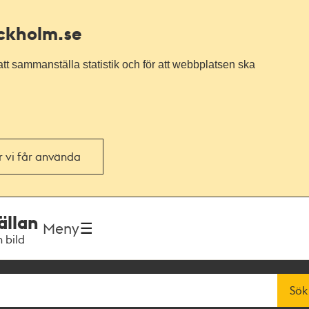
ockholm.se
tt sammanställa statistik och för att webbplatsen ska
or vi får använda
ällan
Meny
h bild
Sök