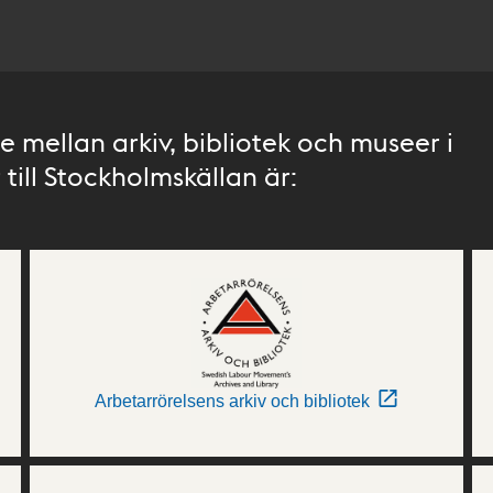
 mellan arkiv, bibliotek och museer i
till Stockholmskällan är:
Arbetarrörelsens arkiv och bibliotek