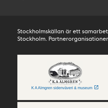
Stockholmskällan är ett samarbete
Stockholm. Partnerorganisationer 
K A Almgren sidenväveri & museum