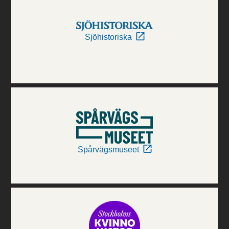
Sjöhistoriska
Spårvägsmuseet