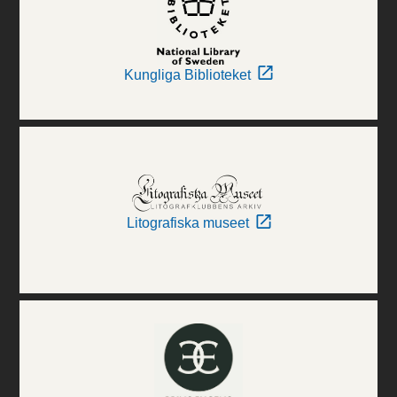
Kungliga Biblioteket
Litografiska museet