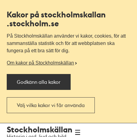
Kakor på stockholmskallan
.stockholm.se
På Stockholmskällan använder vi kakor, cookies, för att
sammanställa statistik och för att webbplatsen ska
fungera på ett bra sätt för dig.
Om kakor på Stockholmskällan
Godkänn alla kakor
Välj vilka kakor vi får använda
Till
Till
Stockholmskällan
navigationen
huvudinnehållet
Historia i ord, ljud och bild