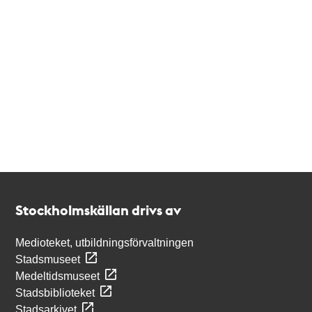
Kontakt
Stockholmskällan
Stockholmskällan drivs av
Medioteket, utbildningsförvaltningen
Stadsmuseet
Medeltidsmuseet
Stadsbiblioteket
Stadsarkivet