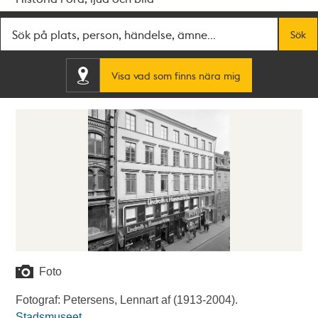
Fritextsök
Sök
Visa vad som finns nära mig
Foto
Fotograf: Petersens, Lennart af (1913-2004).
Stadsmuseet