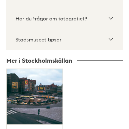
Har du frågor om fotografiet?
Stadsmuseet tipsar
Mer i Stockholmskällan
Relaterade
poster
och
teman