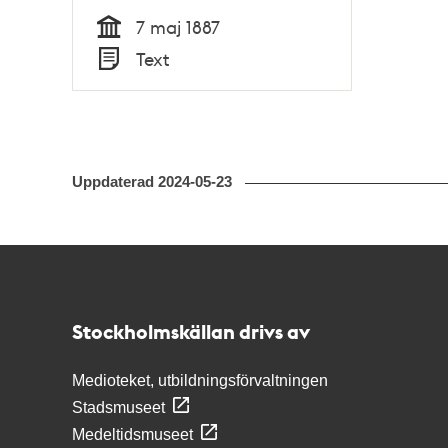
7 maj 1887
Tid
Text
Typ
Uppdaterad
2024-05-23
Kontakt
Stockholmskällan
Stockholmskällan drivs av
Medioteket, utbildningsförvaltningen
Stadsmuseet
Medeltidsmuseet