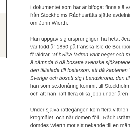
I dokumentet som här är bifogat finns sjä
från Stockholms Rådhusrätts sjätte avdelni
om John Wierth.
Han uppgav sig ursprungligen ha hetat Jea
var född år 1850 på franska Isle de Bourbo
föräldrar
”af hvilka fadren varit neger och m
å nämnda ö då bosatte svenske sjökaptenen
den tilltalade till fosterson, att då kaptenen
Sverige och bosatt sig i Landskrona, den til
han som sextonåring kommit till Stockholm f
och att han haft flera olika jobb under åren
Under själva rättegången kom flera vittnen a
krogmålet, och när domen föll i Rådhusrätt
dömdes Wierth mot sitt nekande till en måna