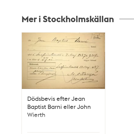
Mer i Stockholmskällan
Relaterade
poster
och
teman
Dödsbevis efter Jean
Baptist Barni eller John
Wierth