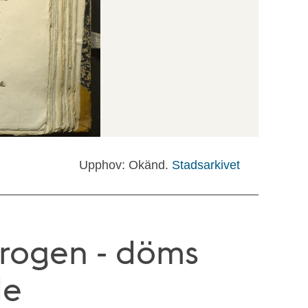
Upphov: Okänd.
Stadsarkivet
krogen - döms
de