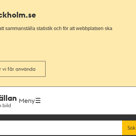
ockholm.se
tt sammanställa statistik och för att webbplatsen ska
or vi får använda
ällan
Meny
h bild
Sök