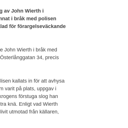
 av John Wierth i
nat i bråk med polisen
lad för förargelseväckande
 John Wierth i bråk med
Österlånggatan 34, precis
isen kallats in för att avhysa
 varit på plats, uppgav i
 krogens förstuga slog han
tra knä. Enligt vad Wierth
ivit utmotad från källaren,