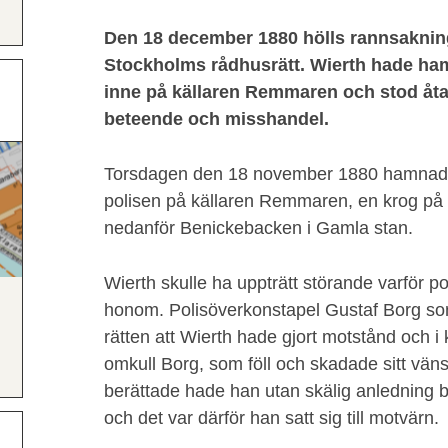
Den 18 december 1880 hölls rannsakning
Stockholms rådhusrätt. Wierth hade ham
inne på källaren Remmaren och stod åta
beteende och misshandel.
Torsdagen den 18 november 1880 hamnade
polisen på källaren Remmaren, en krog på 
nedanför Benickebacken i Gamla stan.
Wierth skulle ha uppträtt störande varför pol
honom. Polisöverkonstapel Gustaf Borg som
rätten att Wierth hade gjort motstånd och i
omkull Borg, som föll och skadade sitt väns
berättade hade han utan skälig anledning bl
och det var därför han satt sig till motvärn.