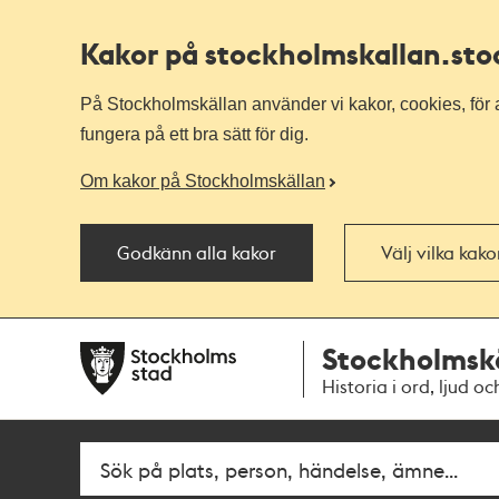
Kakor på stockholmskallan
.st
På Stockholmskällan använder vi kakor, cookies, för a
fungera på ett bra sätt för dig.
Om kakor på Stockholmskällan
Godkänn alla kakor
Välj vilka kak
Till
Till
Stockholmsk
navigationen
huvudinnehållet
Historia i ord, ljud oc
Fritextsök