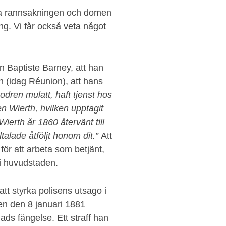
lva rannsakningen och domen
ng. Vi får också veta något
n Baptiste Barney, att han
n (idag Réunion), att hans
odren mulatt, haft tjenst hos
 Wierth, hvilken upptagit
 Wierth år 1860 återvänt till
ltalade åtföljt honom dit.”
Att
ör att arbeta som betjänt,
 i huvudstaden.
tt styrka polisens utsago i
en den 8 januari 1881
ds fängelse. Ett straff han