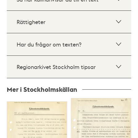
Rättigheter
Har du frågor om texten?
Regionarkivet Stockholm tipsar
Mer i Stockholmskällan
Relaterade
poster
och
teman