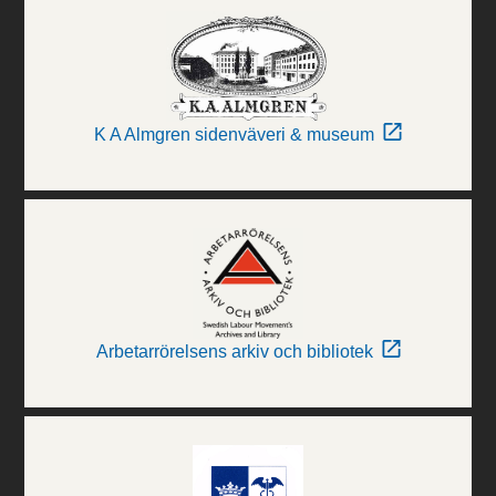
K A Almgren sidenväveri & museum
Arbetarrörelsens arkiv och bibliotek