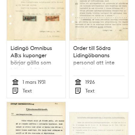
Lidingö Omnibus
Order till Södra
AB:s kuponger
Lidingöbanans
börjar gälla som
personal att inte
biljett på Södra
använda
Lidingöbanan
tryckluftbromsen på
1 mars 1931
1926
Sturegatan
Tid
Tid
Text
Text
Typ
Typ