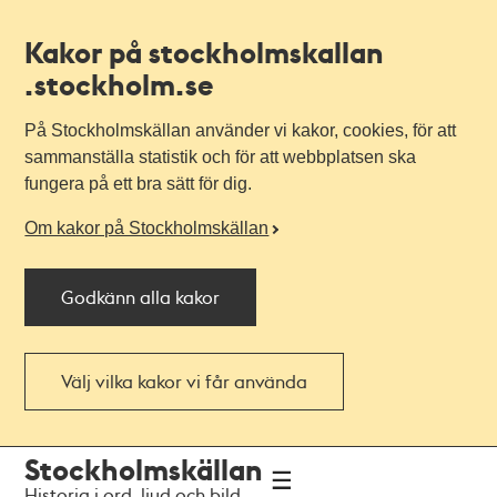
Kakor på stockholmskallan
.stockholm.se
På Stockholmskällan använder vi kakor, cookies, för att
sammanställa statistik och för att webbplatsen ska
fungera på ett bra sätt för dig.
Om kakor på Stockholmskällan
Godkänn alla kakor
Välj vilka kakor vi får använda
Till
Till
Stockholmskällan
navigationen
huvudinnehållet
Historia i ord, ljud och bild