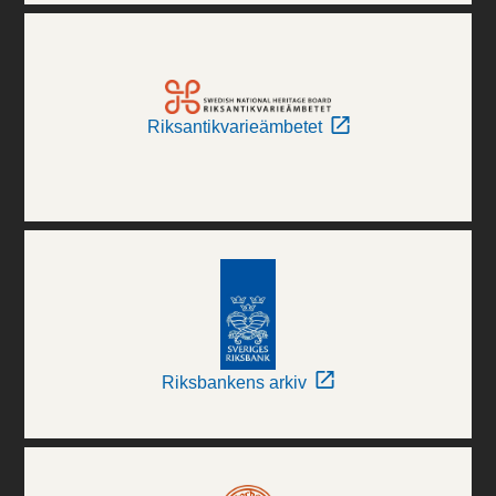
Riksantikvarieämbetet
Riksbankens arkiv