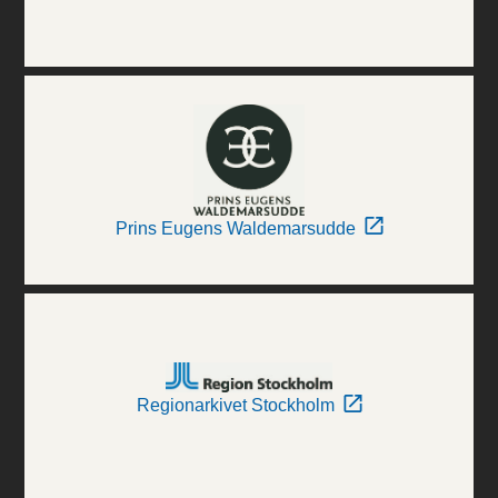
Prins Eugens Waldemarsudde
Regionarkivet Stockholm