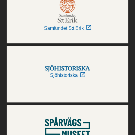
Samfundet S:t Erik
Sjöhistoriska