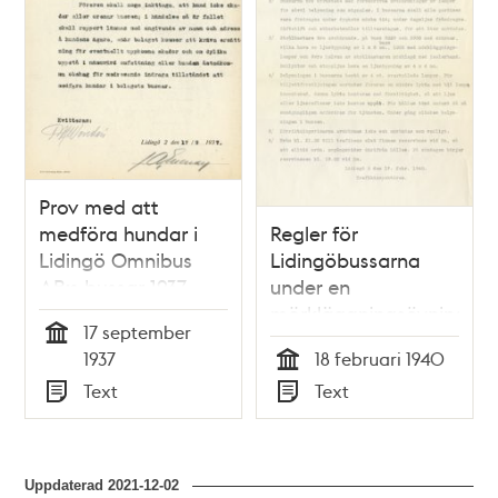
Prov med att
medföra hundar i
Regler för
Lidingö Omnibus
Lidingöbussarna
AB:s bussar 1937
under en
mörkläggningsövning
17 september
under Andra
Tid
1937
18 februari 1940
Världskriget
Tid
Text
Text
Typ
Typ
Uppdaterad
2021-12-02