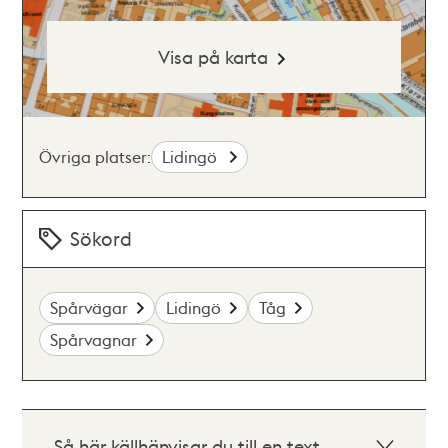
Visa på karta
Övriga platser:
Lidingö
Sökord
Spårvägar
Lidingö
Tåg
Spårvagnar
Så här källhänvisar du till en text