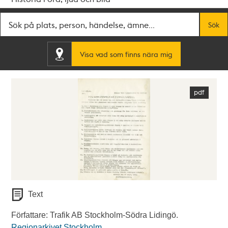
Fritextsök
Sök
Visa vad som finns nära mig
Text
Författare: Trafik AB Stockholm-Södra Lidingö.
Regionarkivet Stockholm