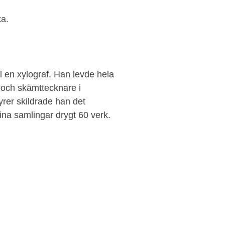
ka.
l en xylograf. Han levde hela
ör och skämttecknare i
vyrer skildrade han det
ina samlingar drygt 60 verk.