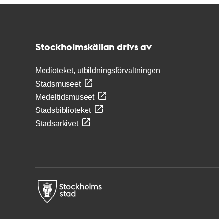
Kontakt
Stockholmskällan
Stockholmskällan drivs av
Medioteket, utbildningsförvaltningen
Stadsmuseet
Medeltidsmuseet
Stadsbiblioteket
Stadsarkivet