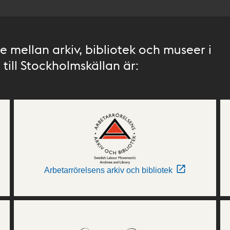
 mellan arkiv, bibliotek och museer i
till Stockholmskällan är:
Arbetarrörelsens arkiv och bibliotek