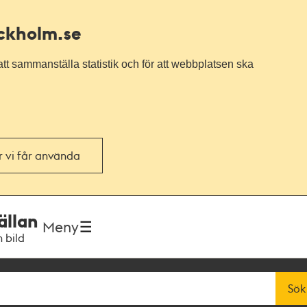
ockholm.se
tt sammanställa statistik och för att webbplatsen ska
or vi får använda
ällan
Meny
h bild
Sök