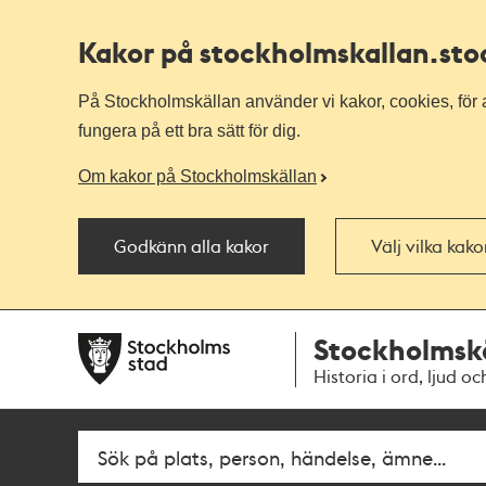
Kakor på stockholmskallan
.st
På Stockholmskällan använder vi kakor, cookies, för a
fungera på ett bra sätt för dig.
Om kakor på Stockholmskällan
Godkänn alla kakor
Välj vilka kak
Till
Till
Stockholmsk
navigationen
huvudinnehållet
Historia i ord, ljud oc
Fritextsök