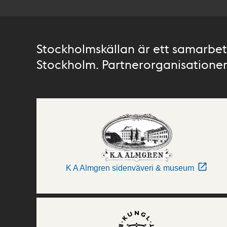
Stockholmskällan är ett samarbete
Stockholm. Partnerorganisationer 
K A Almgren sidenväveri & museum