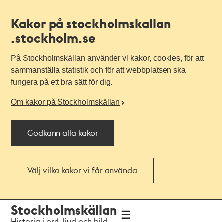
Kakor på stockholmskallan
.stockholm.se
På Stockholmskällan använder vi kakor, cookies, för att
sammanställa statistik och för att webbplatsen ska
fungera på ett bra sätt för dig.
Om kakor på Stockholmskällan
Godkänn alla kakor
Välj vilka kakor vi får använda
Till
Till
Stockholmskällan
navigationen
huvudinnehållet
Historia i ord, ljud och bild