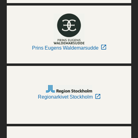
Prins Eugens Waldemarsudde
Regionarkivet Stockholm