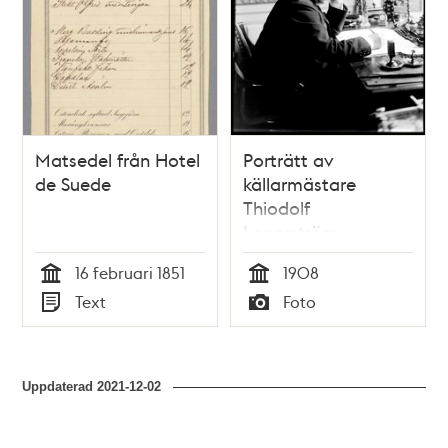
Matsedel från Hotel
Porträtt av
de Suede
källarmästare
Thiodolf
Lagerström,
innehavare av
16 februari 1851
1908
Hotell Östergötland.
Tid
Tid
Text
Foto
Typ
Typ
Uppdaterad
2021-12-02