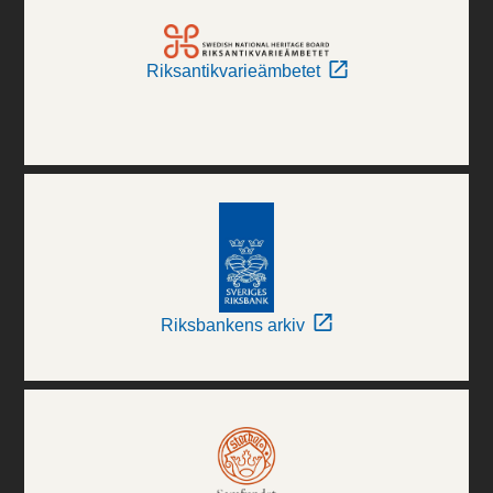
Riksantikvarieämbetet
Riksbankens arkiv