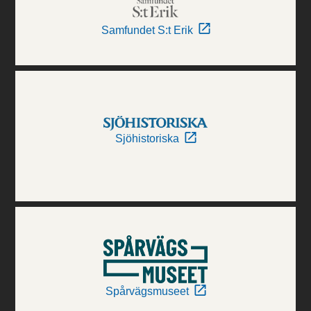
Samfundet S:t Erik
Sjöhistoriska
Spårvägsmuseet