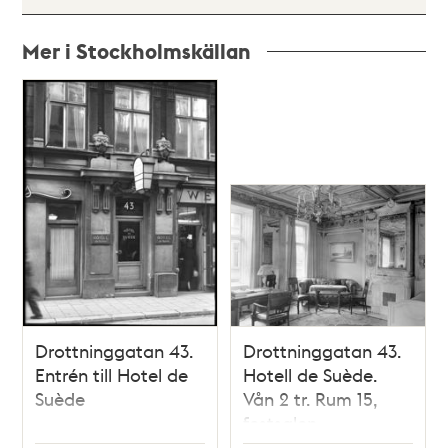
Mer i Stockholmskällan
Relaterade
poster
och
teman
Drottninggatan 43.
Drottninggatan 43.
Entrén till Hotel de
Hotell de Suède.
Suède
Vån 2 tr. Rum 15,
festsalen