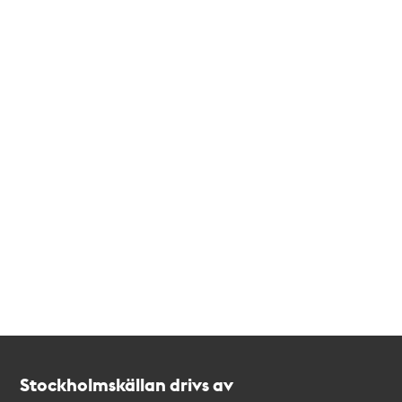
Kontakt
Stockholmskällan
Stockholmskällan drivs av