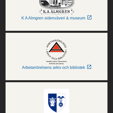
K A Almgren sidenväveri & museum
Arbetarrörelsens arkiv och bibliotek