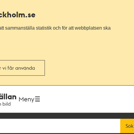
ockholm.se
tt sammanställa statistik och för att webbplatsen ska
or vi får använda
ällan
Meny
h bild
Sök