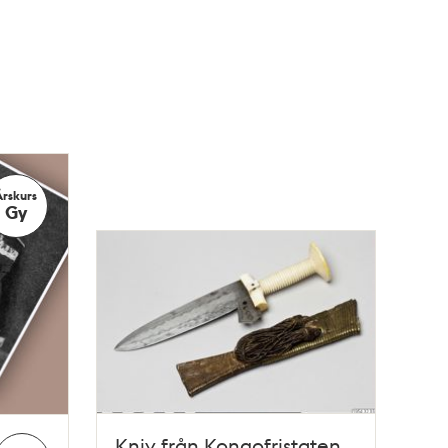
Årskurs
Gy
Kniv från Kongofristaten