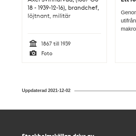
18 - 1939-12-16), brandchef,
Genom 
löjtnant, militär
utifrå
makro-
1867 till 1939
Tid
Foto
Typ
Uppdaterad
2021-12-02
Kontakt
Stockholmskällan
Stockholmskällan drivs av