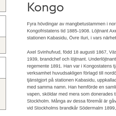
Kongo
Fyra hövdingar av mangbetustammen i nor
Kongofristatens tid 1885-1908. Löjtnant Axe
stationen Kabasidu, Övre Iluri, i vars nä
Axel Svinhufvud, född 18 augusti 1867, V
1939, brandchef och löjtnant. Underlöjtna
regemente 1891. Han var i Kongostatens t
verksamhet huvudsakligen förlagd till nordö
tjänstgjort på stationen Kabasidu, uppkall
med samma namn. Han hemförde en samling
vapen, sköldar med mera som donerades til
Stockholm. Många av dessa föremål är gåvo
vid Stockholms brandkår Södermalm 1899,