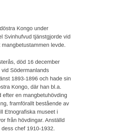
döstra Kongo under
l Svinhufvud tjänstgjorde vid
rhet mangbetustammen levde.
ästerås, död 16 december
nt vid Södermanlands
jänst 1893-1896 och hade sin
stra Kongo, där han bl.a.
ad efter en mangbetuhövding
, framförallt bestående av
l Etnografiska museet i
r från hövdingar. Anställd
 dess chef 1910-1932.