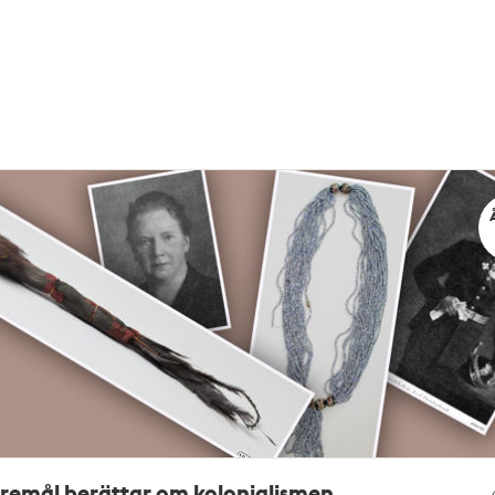
öremål berättar om kolonialismen