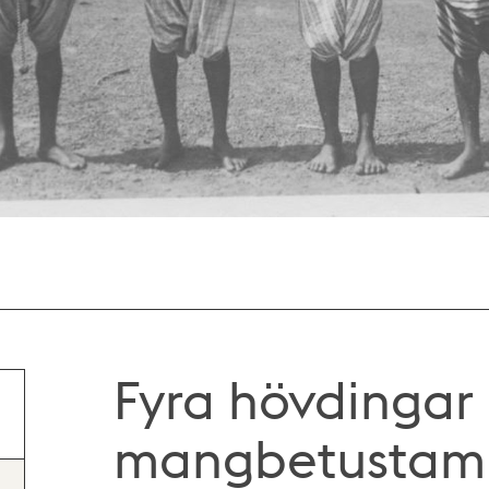
Fyra hövdingar
mangbetustamm