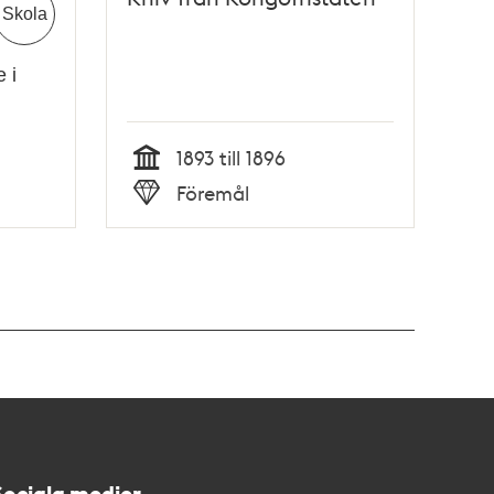
Skola
 i
1893 till 1896
Tid
Föremål
Typ
Sociala medier