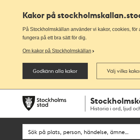
Kakor på stockholmskallan
.st
På Stockholmskällan använder vi kakor, cookies, för a
fungera på ett bra sätt för dig.
Om kakor på Stockholmskällan
Godkänn alla kakor
Välj vilka kak
Till
Till
Stockholmsk
navigationen
huvudinnehållet
Historia i ord, ljud oc
Fritextsök