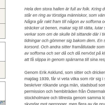
Hela den stora hallen är full av folk. Kring 
står en ring av törstiga människor, som vänta
Några går rakt fram till någon av sofforna o
sträcker ut benen, makar sig till rätta, luta
verkar som om de skulle bli sittande där i t
tidningar och gömmer sig bakom dem. En sit
korsord. Och andra sitter framåtlutade som 
av sofforna och ser då och då nervöst på 
att få slippa in genom spärrarna till sina re
Genom Erik Asklund, som sitter och dricker
majdag 1939, får vi veta vilka som rör sig i
beskriver rökande unga män, stadsbud som b
permission och hembiträden från Östermalm
stockholmare och tillresta genom samma lok
skyndar mot perronger, men flera av de gru