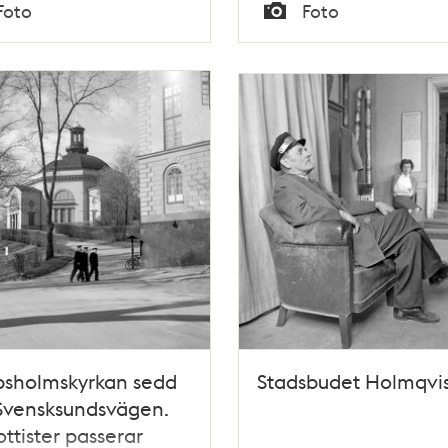
Tid
Foto
Foto
Typ
psholmskyrkan sedd
Stadsbudet Holmqvis
Svensksundsvägen.
lottister passerar