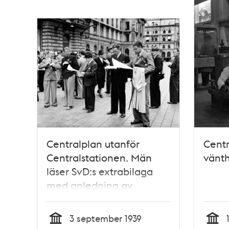
poster
och
teman
Centralplan utanför
Centr
Centralstationen. Män
vänth
läser SvD:s extrabilaga
med anledning av
krigsutbrottet
3 september 1939