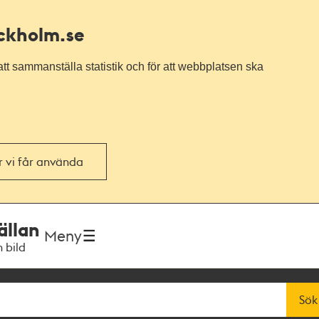
ockholm.se
tt sammanställa statistik och för att webbplatsen ska
or vi får använda
ällan
Meny
h bild
Sök