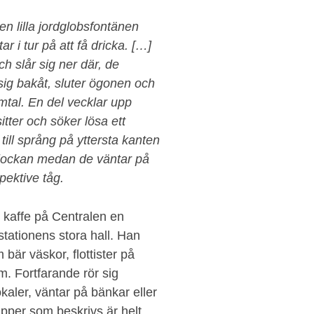
den lilla jordglobsfontänen
r i tur på att få dricka. […]
ch slår sig ner där, de
r sig bakåt, sluter ögonen och
imtal. En del vecklar upp
ter och söker lösa ett
till språng på yttersta kanten
klockan medan de väntar på
spektive tåg.
 kaffe på Centralen en
 stationens stora hall. Han
är väskor, flottister på
. Fortfarande rör sig
aler, väntar på bänkar eller
pper som beskrivs är helt