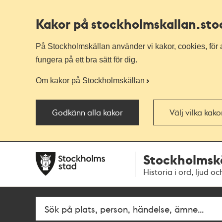
Kakor på stockholmskallan
.st
På Stockholmskällan använder vi kakor, cookies, för a
fungera på ett bra sätt för dig.
Om kakor på Stockholmskällan
Godkänn alla kakor
Välj vilka kak
Till
Till
Stockholmsk
navigationen
huvudinnehållet
Historia i ord, ljud oc
Fritextsök