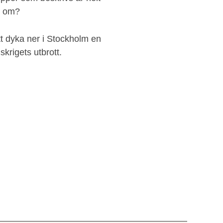
r om?
tt dyka ner i Stockholm en
krigets utbrott.