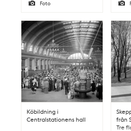
Tid
Tid
Foto
Typ
Typ
Köbildning i
Skep
Centralstationens hall
från 
Tre f