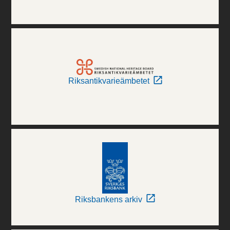
Riksantikvarieämbetet
Riksbankens arkiv