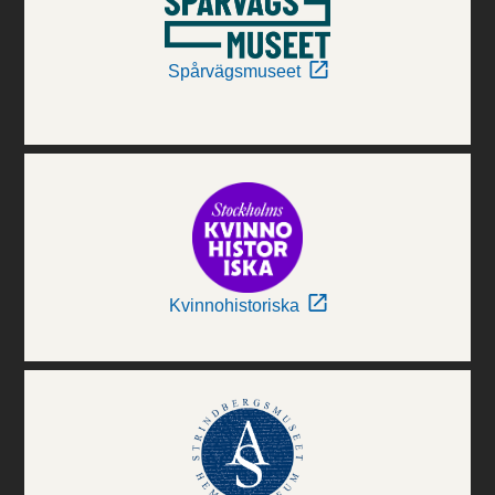
Spårvägsmuseet
Kvinnohistoriska