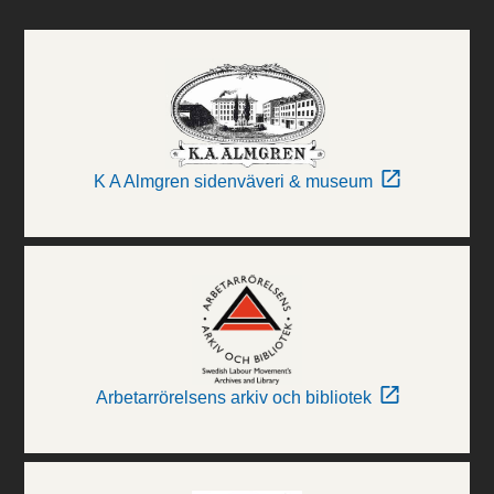
K A Almgren sidenväveri & museum
Arbetarrörelsens arkiv och bibliotek