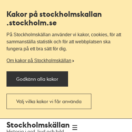
Kakor på stockholmskallan
.stockholm.se
På Stockholmskällan använder vi kakor, cookies, för att
sammanställa statistik och för att webbplatsen ska
fungera på ett bra sätt för dig.
Om kakor på Stockholmskällan
Godkänn alla kakor
Välj vilka kakor vi får använda
Till
Till
Stockholmskällan
navigationen
huvudinnehållet
Historia i ord, ljud och bild