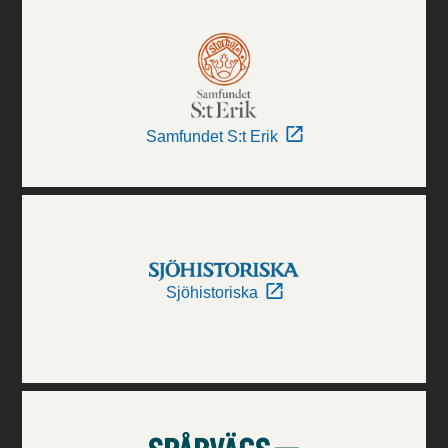
Samfundet S:t Erik
Sjöhistoriska