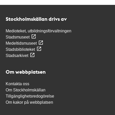
Kontakt
Stockholmskällan
Stockholmskällan drivs av
Medioteket, utbildningsförvaltningen
Stadsmuseet
Medeltidsmuseet
Stadsbiblioteket
Stadsarkivet
Om webbplatsen
Kontakta oss
Om Stockholmskällan
Tillgänglighetsredogörelse
Om kakor på webbplatsen