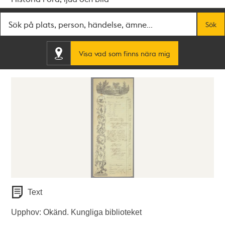
Fritextsök
Sök
Visa vad som finns nära mig
Text
Upphov: Okänd. Kungliga biblioteket