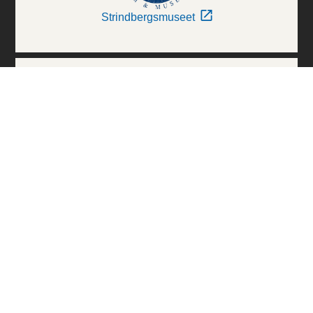
Strindbergsmuseet
Thielska Galleriet
Världskulturmuseerna