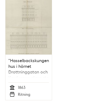
Relaterade
poster
och
teman
"Hasselbackskungens"
hus i hörnet
Drottninggatan och
Karduansmakargatan
1863
Tid
Ritning
Typ