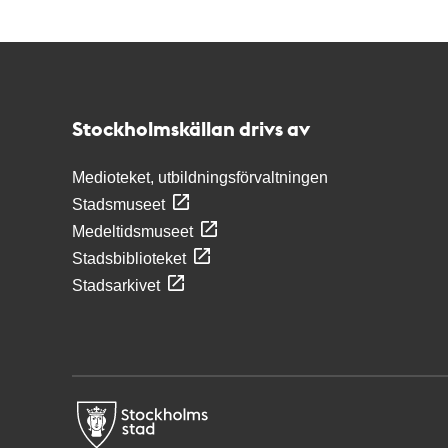
Kontakt
Stockholmskällan
Stockholmskällan drivs av
Medioteket, utbildningsförvaltningen
Stadsmuseet
Medeltidsmuseet
Stadsbiblioteket
Stadsarkivet