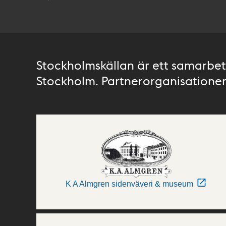
Stockholmskällan är ett samarbete
Stockholm. Partnerorganisationer 
K A Almgren sidenväveri & museum