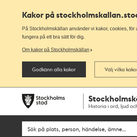
Kakor på stockholmskallan
.st
På Stockholmskällan använder vi kakor, cookies, för a
fungera på ett bra sätt för dig.
Om kakor på Stockholmskällan
Godkänn alla kakor
Välj vilka kak
Till
Till
Stockholmsk
navigationen
huvudinnehållet
Historia i ord, ljud oc
Fritextsök