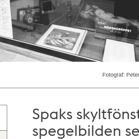
Fotograf: Pete
Spaks skyltfönst
spegelbilden s