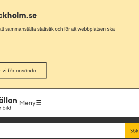
ockholm.se
tt sammanställa statistik och för att webbplatsen ska
or vi får använda
ällan
Meny
h bild
Sök