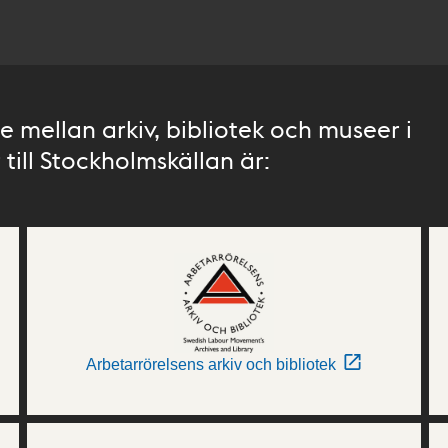
 mellan arkiv, bibliotek och museer i
till Stockholmskällan är:
Arbetarrörelsens arkiv och bibliotek