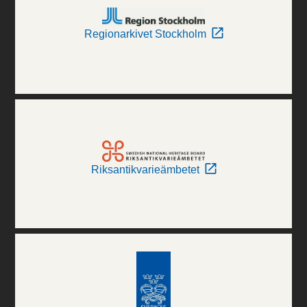
Regionarkivet Stockholm
Riksantikvarieämbetet