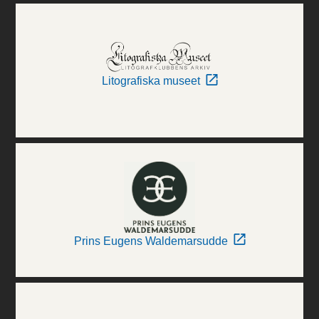
Litografiska museet
Prins Eugens Waldemarsudde