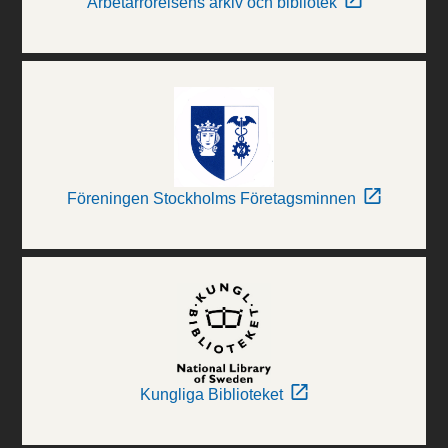
Arbetarrörelsens arkiv och bibliotek
Föreningen Stockholms Företagsminnen
Kungliga Biblioteket