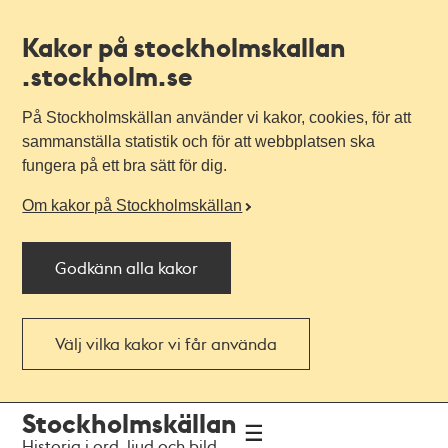
Kakor på stockholmskallan
.stockholm.se
På Stockholmskällan använder vi kakor, cookies, för att
sammanställa statistik och för att webbplatsen ska
fungera på ett bra sätt för dig.
Om kakor på Stockholmskällan
Godkänn alla kakor
Välj vilka kakor vi får använda
Till
Till
Stockholmskällan
navigationen
huvudinnehållet
Historia i ord, ljud och bild