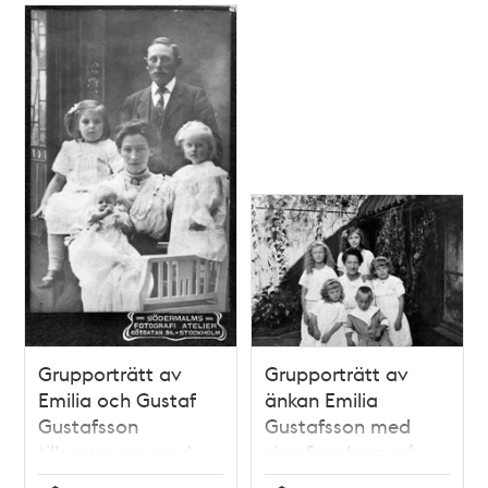
född 1916.
Grupporträtt av
Grupporträtt av
Emilia och Gustaf
änkan Emilia
Gustafsson
Gustafsson med
tillsammans med
sina fem barn på
barnen Rut 5år,
gården till