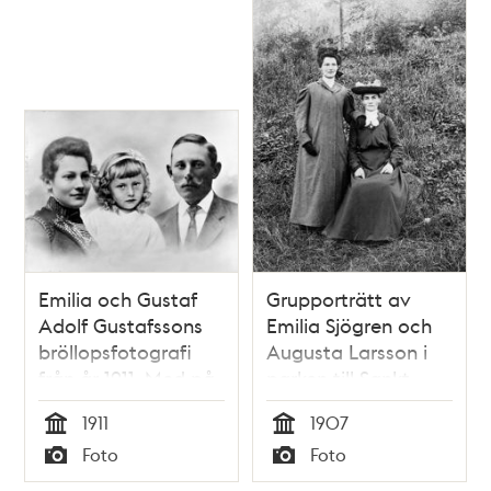
Emilia Gustafsson
arbetade på
Sabbatsbergs
sjukhus
Emilia och Gustaf
Grupporträtt av
Adolf Gustafssons
Emilia Sjögren och
bröllopsfotografi
Augusta Larsson i
från år 1911. Med på
parken till Sankt
fotografiet finns
Görans sjukhus.
1911
1907
även en inmonterad
Tid
Tid
Foto
Foto
bild på parets
Typ
Typ
dotter Ragnhild,