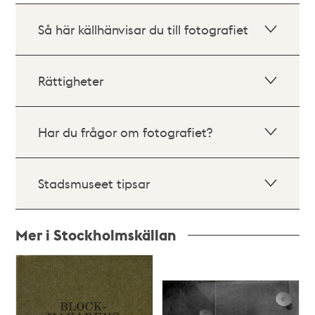
Så här källhänvisar du till fotografiet
Rättigheter
Har du frågor om fotografiet?
Stadsmuseet tipsar
Mer i Stockholmskällan
Relaterade
poster
och
teman