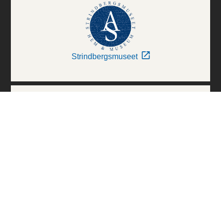
Strindbergsmuseet
Thielska Galleriet