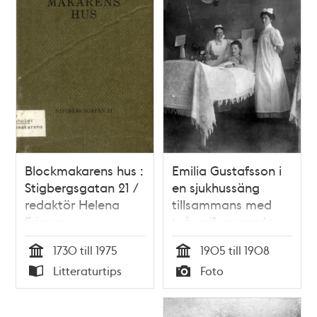
Blockmakarens hus :
Emilia Gustafsson i
Stigbergsgatan 21 /
en sjukhussäng
redaktör Helena
tillsammans med
Friman
två uniformerade
sjuksystrar. Bilden är
1730 till 1975
1905 till 1908
arrangerad och
Tid
Tid
Litteraturtips
Foto
visar tre
Typ
Typ
arbetskamrater
under en period då