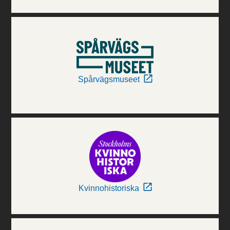
Spårvägsmuseet
Kvinnohistoriska