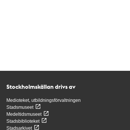
Kontakt
Stockholmskällan
Stockholmskällan drivs av
Medioteket, utbildningsförvaltningen
Stadsmuseet
Medeltidsmuseet
Stadsbiblioteket
Stadsarkivet