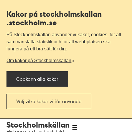
Kakor på stockholmskallan
.stockholm.se
På Stockholmskällan använder vi kakor, cookies, för att
sammanställa statistik och för att webbplatsen ska
fungera på ett bra sätt för dig.
Om kakor på Stockholmskällan
Godkänn alla kakor
Välj vilka kakor vi får använda
Till
Till
Stockholmskällan
navigationen
huvudinnehållet
Historia i ord, ljud och bild