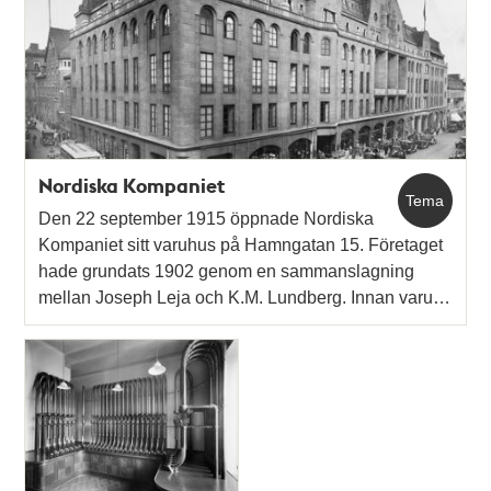
poster
och
teman
Nordiska Kompaniet
Tema
Den 22 september 1915 öppnade Nordiska
Kompaniet sitt varuhus på Hamngatan 15. Företaget
hade grundats 1902 genom en sammanslagning
mellan Joseph Leja och K.M. Lundberg. Innan varu…