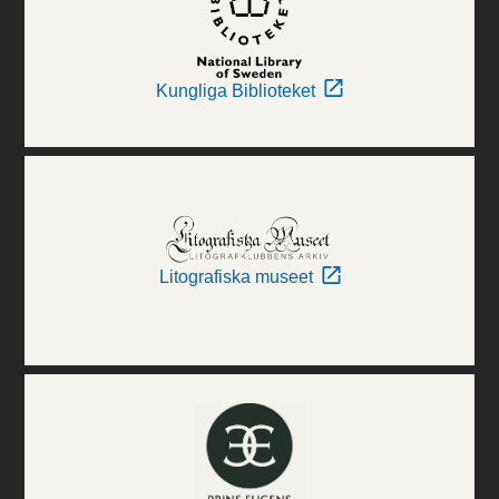
Kungliga Biblioteket
Litografiska museet