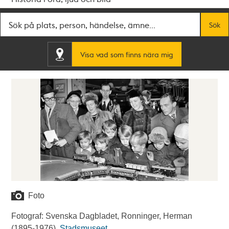
Fritextsök
Sök
Visa vad som finns nära mig
Foto
Fotograf: Svenska Dagbladet, Ronninger, Herman
(1895-1976).
Stadsmuseet