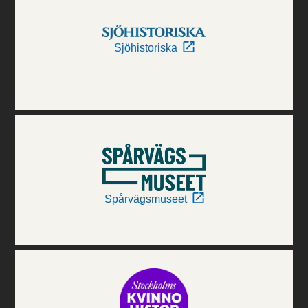
Sjöhistoriska
Spårvägsmuseet