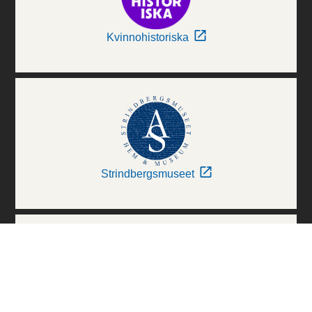
Kvinnohistoriska
Strindbergsmuseet
Thielska Galleriet