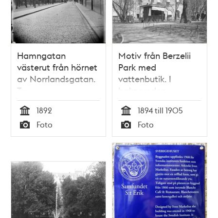
Hamngatan
Motiv från Berzelii
västerut från hörnet
Park med
av Norrlandsgatan.
vattenbutik. I
T.v.
bakgrunden
Kungsträdgården
Hamngatan
1892
1894 till 1905
Tid
Tid
Foto
Foto
Typ
Typ