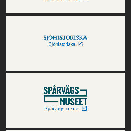
Sjöhistoriska
Spårvägsmuseet