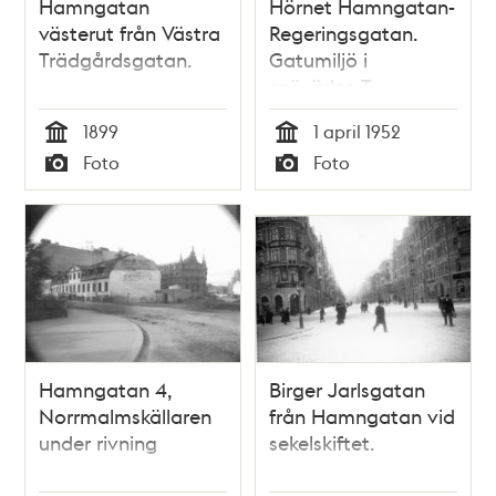
Hamngatan
Hörnet Hamngatan-
västerut från Västra
Regeringsgatan.
Trädgårdsgatan.
Gatumiljö i
snöväder. T. v.
Hamngatan 18-20,
1899
1 april 1952
NK (Nordiska
Tid
Tid
Foto
Foto
Kompaniet)
Typ
Typ
Hamngatan 4,
Birger Jarlsgatan
Norrmalmskällaren
från Hamngatan vid
under rivning
sekelskiftet.