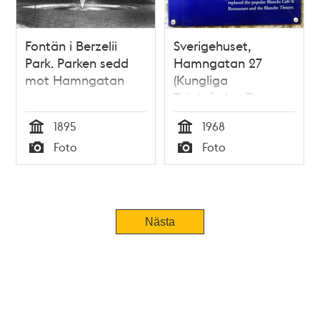
Fontän i Berzelii
Sverigehuset,
Park. Parken sedd
Hamngatan 27
mot Hamngatan
(Kungliga
Trädgården 7)
1895
1968
Tid
Tid
Foto
Foto
Typ
Typ
Nästa