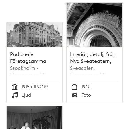
Poddserie:
Interiör, detalj, från
Företagsamma
Nya Sveateatern,
Stockholm -
Sveasalen,
Hamngatan 18,
Hamngatan 18
Nordiska Kompaniet
1915 till 2023
1901
Tid
Tid
Ljud
Foto
Typ
Typ