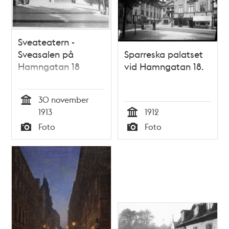
Sveateatern -
Sveasalen på
Sparreska palatset
Hamngatan 18
vid Hamngatan 18.
30 november
Tid
1913
1912
Tid
Foto
Foto
Typ
Typ