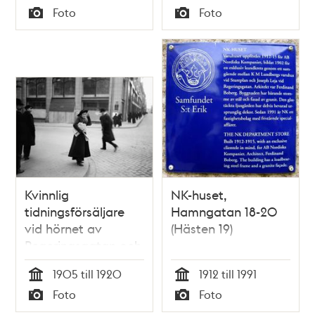
Tid
Foto
Foto
Typ
Typ
Kvinnlig
NK-huset,
tidningsförsäljare
Hamngatan 18-20
vid hörnet av
(Hästen 19)
Regeringsgatan och
Hamngatan.
1905 till 1920
1912 till 1991
Tid
Tid
Foto
Foto
Typ
Typ