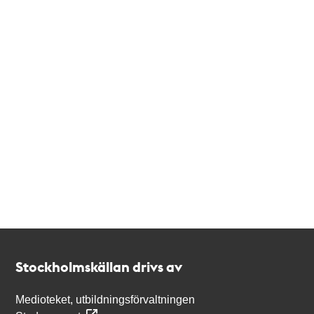
Kontakt
Stockholmskällan
Stockholmskällan drivs av
Medioteket, utbildningsförvaltningen