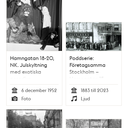
Hamngatan 18-20,
Poddserie:
NK. Julskyltning
Företagsamma
med exotiska
Stockholm –
gosedjur
Hamngatan 15,
MEA
6 december 1952
1883 till 2023
Tid
Tid
Foto
Ljud
Typ
Typ