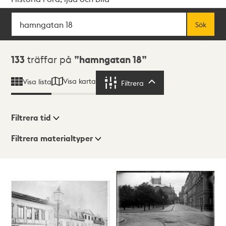
Sök
Fritextsök
Sök
Sökresultat
133
träffar på
hamngatan 18
Visa karta
Visa lista
Filtrera
Filtrera
Filtrera tid
Filtrera materialtyper
Visningsläge
Totalt
133
träffar
Lista
Karta