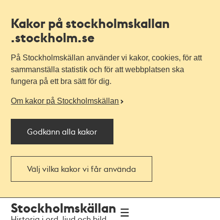
Kakor på stockholmskallan
.stockholm.se
På Stockholmskällan använder vi kakor, cookies, för att
sammanställa statistik och för att webbplatsen ska
fungera på ett bra sätt för dig.
Om kakor på Stockholmskällan
Godkänn alla kakor
Välj vilka kakor vi får använda
Till
Till
Stockholmskällan
navigationen
huvudinnehållet
Historia i ord, ljud och bild