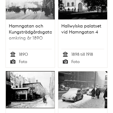
Hamngatan och
Hallwylska palatset
Kungsträdgårdsgatan
vid Hamngatan 4
omkring år 1890
1890
1898 till 1918
Tid
Tid
Foto
Foto
Typ
Typ