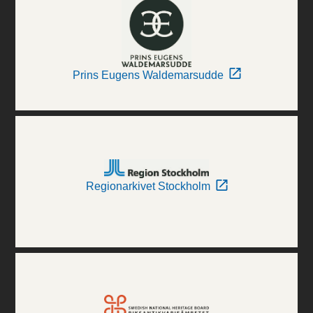
Prins Eugens Waldemarsudde
Regionarkivet Stockholm