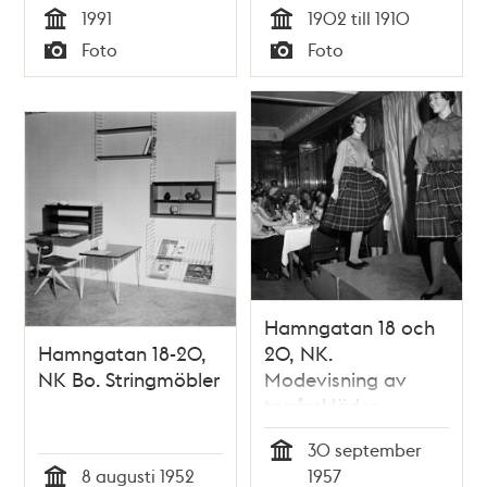
1991
1902 till 1910
Tid
Tid
Foto
Foto
Typ
Typ
Hamngatan 18 och
Hamngatan 18-20,
20, NK.
NK Bo. Stringmöbler
Modevisning av
tonårskläder
30 september
Tid
8 augusti 1952
1957