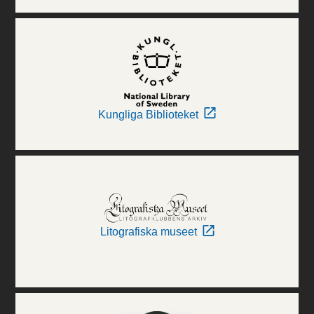
Kungliga Biblioteket
Litografiska museet