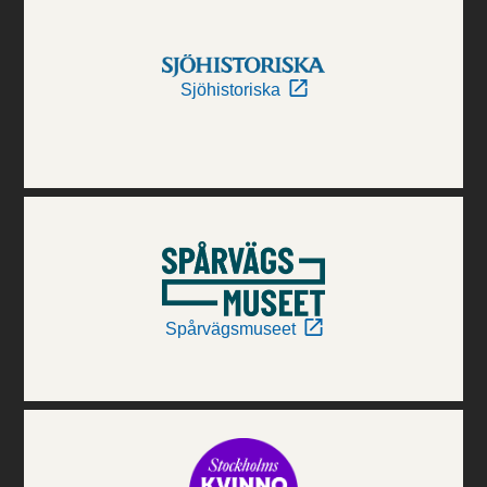
Sjöhistoriska
Spårvägsmuseet