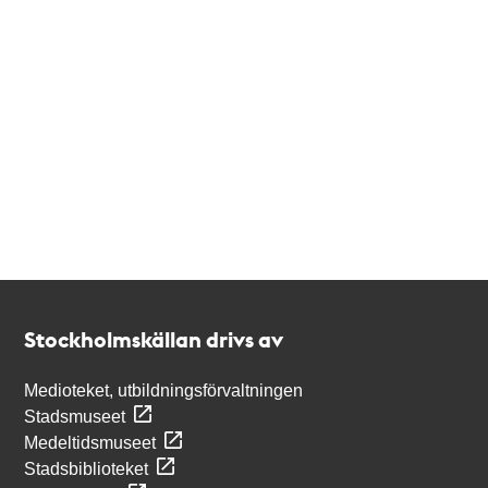
Kontakt
Stockholmskällan
Stockholmskällan drivs av
Medioteket, utbildningsförvaltningen
Stadsmuseet
Medeltidsmuseet
Stadsbiblioteket