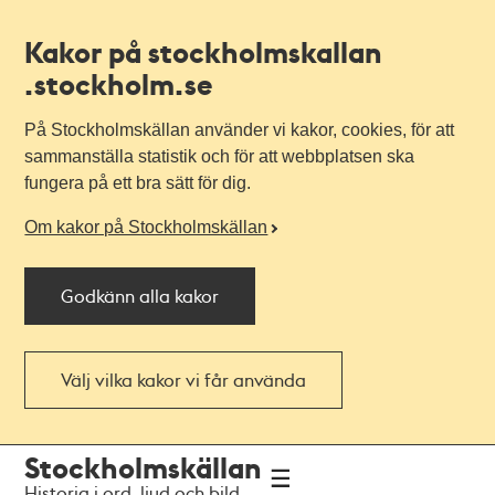
Kakor på stockholmskallan
.stockholm.se
På Stockholmskällan använder vi kakor, cookies, för att
sammanställa statistik och för att webbplatsen ska
fungera på ett bra sätt för dig.
Om kakor på Stockholmskällan
Godkänn alla kakor
Välj vilka kakor vi får använda
Till
Till
Stockholmskällan
navigationen
huvudinnehållet
Historia i ord, ljud och bild