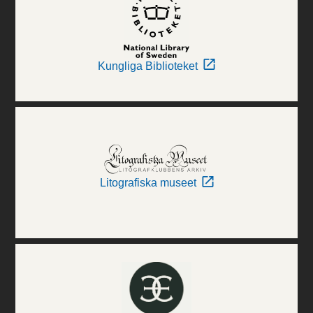
Kungliga Biblioteket
Litografiska museet