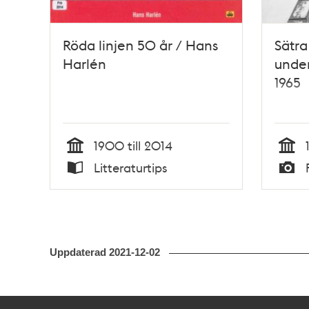
Röda linjen 50 år / Hans
Sätra
Harlén
unde
1965
1900 till 2014
Tid
Tid
Litteraturtips
Typ
Typ
Uppdaterad
2021-12-02
Kontakt