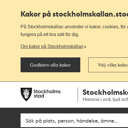
Kakor på stockholmskallan
.st
På Stockholmskällan använder vi kakor, cookies, för a
fungera på ett bra sätt för dig.
Om kakor på Stockholmskällan
Godkänn alla kakor
Välj vilka kak
Till
Till
Stockholmsk
navigationen
huvudinnehållet
Historia i ord, ljud oc
Fritextsök