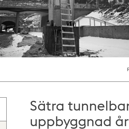
Sätra tunnelba
uppbyggnad år