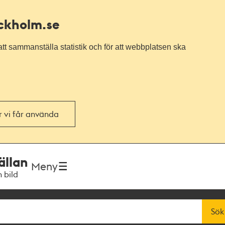
ockholm.se
tt sammanställa statistik och för att webbplatsen ska
or vi får använda
ällan
Meny
h bild
Sök