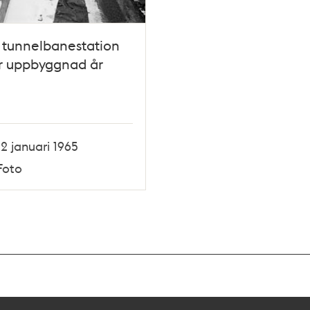
 tunnelbanestation
r uppbyggnad år
12 januari 1965
Foto