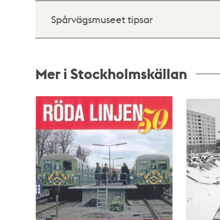
Spårvägsmuseet tipsar
Mer i Stockholmskällan
Relaterade
poster
och
teman