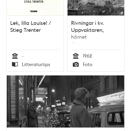
Lek, lilla Louise! /
Rivningar i kv.
Stieg Trenter
Uppvaktaren,
hörnet
Oxtorgsgatan -
Malmskillnadsgatan.
-
1962
I bakgrunden de
Tid
Tid
Litteraturtips
Foto
båda Kungstornen
Typ
Typ