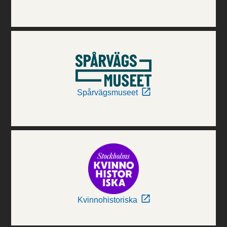
Spårvägsmuseet
Kvinnohistoriska