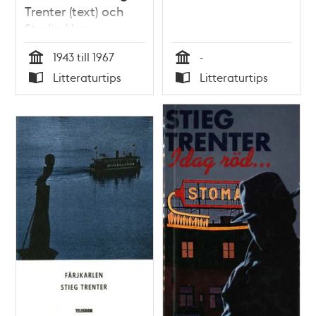
Trenter (text) och
Studio Harry
Friberg/K. W. Gullers
1943 till 1967
-
(foto)
Tid
Tid
Litteraturtips
Litteraturtips
Typ
Typ