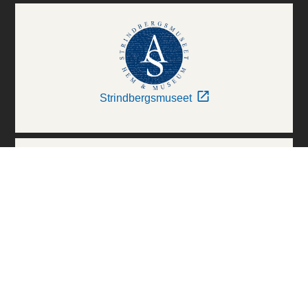
Strindbergsmuseet
Thielska Galleriet