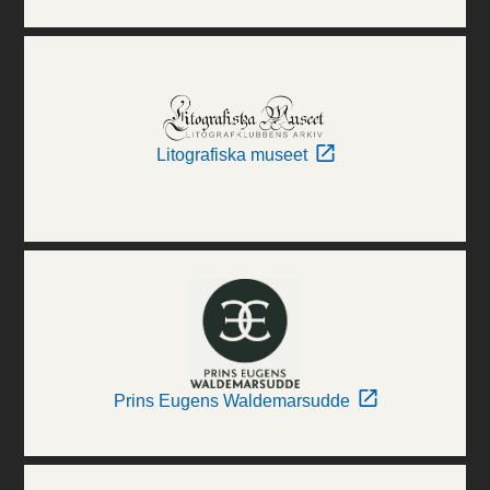
Litografiska museet
Prins Eugens Waldemarsudde