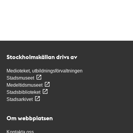
Kontakt
Stockholmskällan
Stockholmskällan drivs av
Medioteket, utbildningsförvaltningen
Stadsmuseet
Medeltidsmuseet
Stadsbiblioteket
Stadsarkivet
Om webbplatsen
Kontakta oss