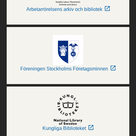
Arbetarrörelsens arkiv och bibliotek
Föreningen Stockholms Företagsminnen
Kungliga Biblioteket