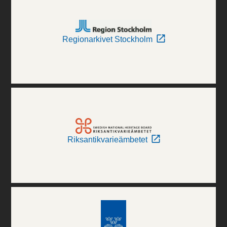
Regionarkivet Stockholm
Riksantikvarieämbetet