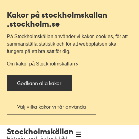
Kakor på stockholmskallan
.stockholm.se
På Stockholmskällan använder vi kakor, cookies, för att
sammanställa statistik och för att webbplatsen ska
fungera på ett bra sätt för dig.
Om kakor på Stockholmskällan
Godkänn alla kakor
Välj vilka kakor vi får använda
Till
Till
Stockholmskällan
navigationen
huvudinnehållet
Historia i ord, ljud och bild