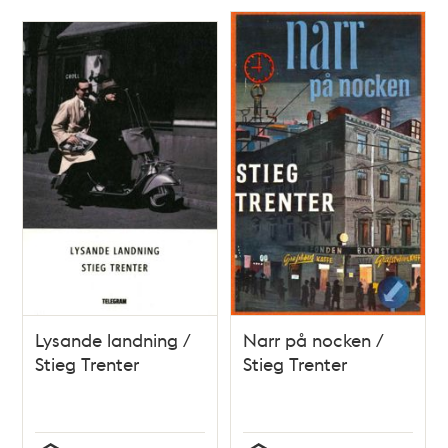
Relaterade
poster
och
teman
Lysande landning /
Narr på nocken /
Stieg Trenter
Stieg Trenter