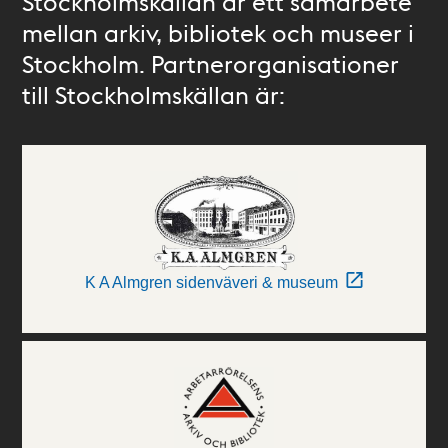
Stockholmskällan är ett samarbete
mellan arkiv, bibliotek och museer i
Stockholm. Partnerorganisationer
till Stockholmskällan är:
K A Almgren sidenväveri & museum