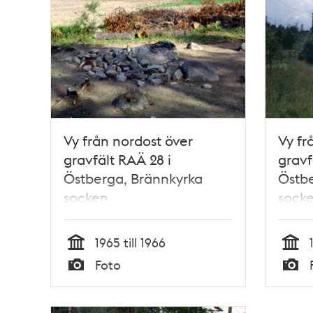
poster
och
teman
Vy från nordost över
Vy fr
gravfält RAÄ 28 i
gravf
Östberga, Brännkyrka
Östbe
socken
socke
1965 till 1966
Tid
Tid
Foto
Typ
Typ