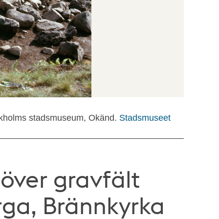
ockholms stadsmuseum, Okänd.
Stadsmuseet
 över gravfält
rga, Brännkyrka