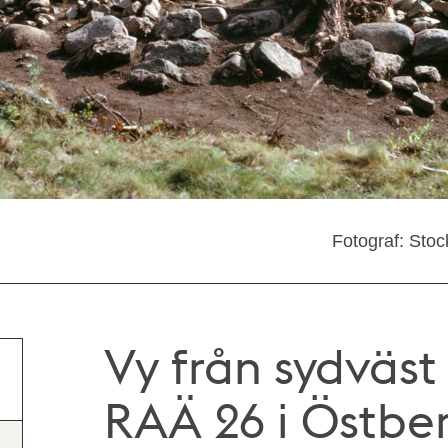
Fotograf: St
Vy från sydväst
RAÄ 26 i Östbe