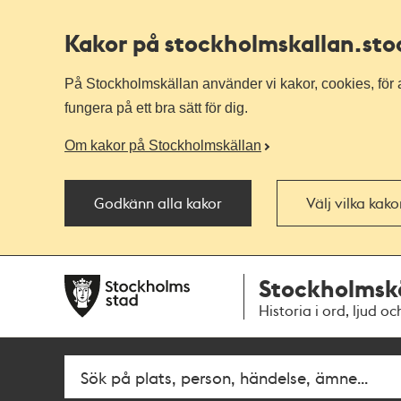
Kakor på stockholmskallan
.st
På Stockholmskällan använder vi kakor, cookies, för a
fungera på ett bra sätt för dig.
Om kakor på Stockholmskällan
Godkänn alla kakor
Välj vilka kak
Till
Till
Stockholmsk
navigationen
huvudinnehållet
Historia i ord, ljud oc
Fritextsök