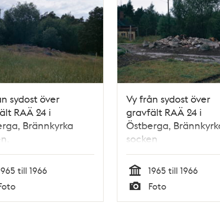
ån sydost över
Vy från sydost över
ält RAÄ 24 i
gravfält RAÄ 24 i
rga, Brännkyrka
Östberga, Brännkyrk
n.
socken
1965 till 1966
1965 till 1966
Tid
Foto
Foto
Typ