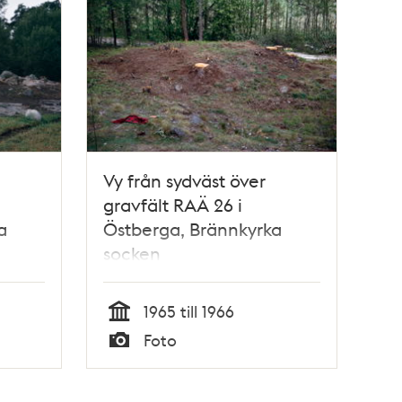
Vy från sydväst över
gravfält RAÄ 26 i
a
Östberga, Brännkyrka
socken
1965 till 1966
Tid
Foto
Typ