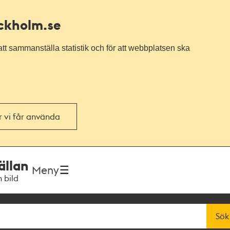
ockholm.se
tt sammanställa statistik och för att webbplatsen ska
or vi får använda
ällan
Meny
h bild
Sök