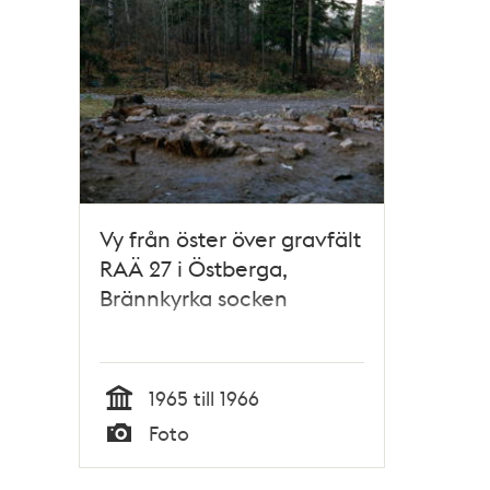
Vy från öster över gravfält
RAÄ 27 i Östberga,
Brännkyrka socken
1965 till 1966
Tid
Foto
Typ