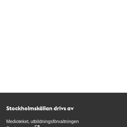
Kontakt
Stockholmskällan
Stockholmskällan drivs av
Medioteket, utbildningsförvaltningen