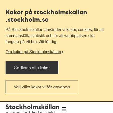
Kakor på stockholmskallan
.stockholm.se
På Stockholmskällan använder vi kakor, cookies, för att
sammanställa statistik och för att webbplatsen ska
fungera på ett bra sätt för dig.
Om kakor på Stockholmskällan
Godkänn alla kakor
Välj vilka kakor vi får använda
Till
Till
Stockholmskällan
navigationen
huvudinnehållet
Historia i ord, ljud och bild