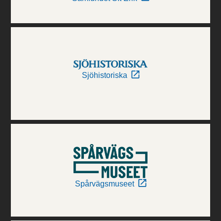
Sjöhistoriska
Spårvägsmuseet