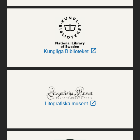
Kungliga Biblioteket
Litografiska museet