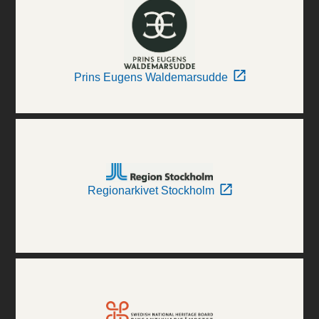
Prins Eugens Waldemarsudde
Regionarkivet Stockholm