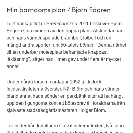
Min barndoms plan / Björn Edgren
I det här kapitlet ur
Brommaboken
2011 beskriver Björn
Edgren sina minnen av den öppna plan i Ålsten där han
och hans vänner spelade brännboll, fotboll och en
mängd andra sporter runt 50-talets början. "Denna närhet
till en underbar mötesplats befrämjade knappast
läxläsning", säger han, "men gav under flera år mycket
annat."
Under några försommardagar 1952 gick dock
fritidsaktiviteterna överstyr. När Björn och hans vänner
bland annat hade sönder en parkbänk efter att ha hängt
upp den i gungorna kom ett bötesbrev till föräldrarna från
självaste stadsträdgårdsmästaren Holger Blom.
Tre bilder från författaren själv illustrerar texten, två foton
föreställande spelplanen och en kopia av brevet. 5 sidor.