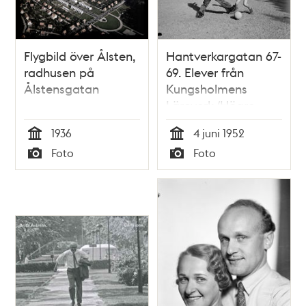
Flygbild över Ålsten,
Hantverkargatan 67-
radhusen på
69. Elever från
Ålstensgatan
Kungsholmens
Läroverk (Högre
allmänna läroverket
1936
4 juni 1952
å Kungsholmen)
Tid
Tid
Foto
Foto
spelar fotboll mot
Typ
Typ
sina utklädda lärare