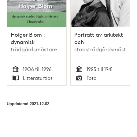
Holger Blom :
Porträtt av arkitekt
dynamisk
och
trädgårdsmästare i
stadsträdgårdsmästare
Stockholm / Brita
Holger Blom,
Åsbrink
tillsammans med sin
1906 till 1996
1925 till 1941
hustru
Tid
Tid
Litteraturtips
Foto
Typ
Typ
Uppdaterad
2021-12-02