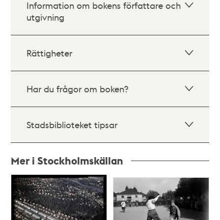
Information om bokens författare och
utgivning
Rättigheter
Har du frågor om boken?
Stadsbiblioteket tipsar
Mer i Stockholmskällan
Relaterade
poster
och
teman