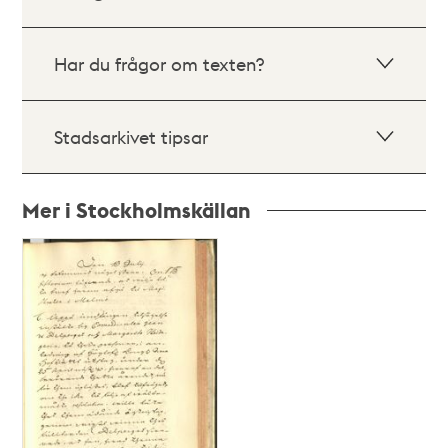
Har du frågor om texten?
Stadsarkivet tipsar
Mer i Stockholmskällan
Relaterade
poster
och
teman