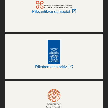
Riksantikvarieämbetet
Riksbankens arkiv