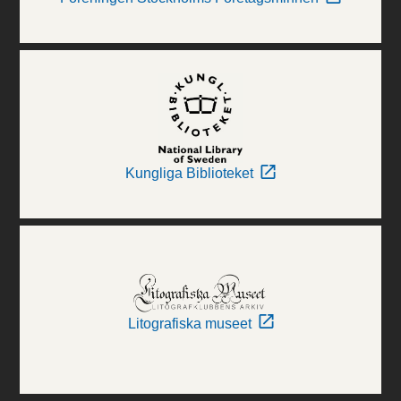
Kungliga Biblioteket
Litografiska museet