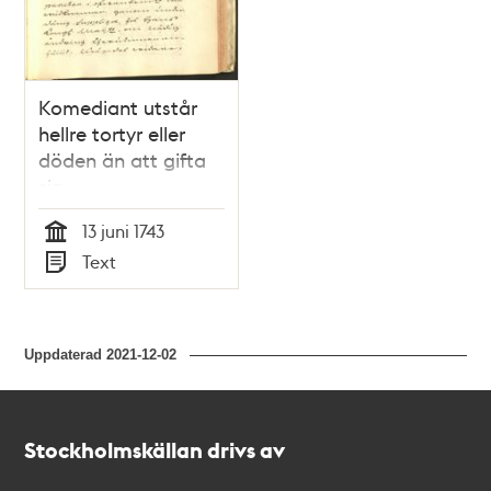
Komediant utstår
hellre tortyr eller
döden än att gifta
sig
13 juni 1743
Tid
Text
Typ
Uppdaterad
2021-12-02
Kontakt
Stockholmskällan
Stockholmskällan drivs av