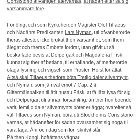
Consistorio alfvarligen återvarnas, at hädan efter så sig
varsammare före
.
För öfrigt och som Kyrkoherden Magister
Olof Tillaeus
och Nådåhrs Predikanten
Lars Nyman
, uti ofvanberörde
theras attester, icke brukat then varsamhet, som them
ålegat och theras Embete fordrar, utan gifvit ut så
beskaffade bevis at Delpergart och Magdalena Frisk
kunnat sig ther af betiäna, til erhållande, af merberörde
olaga lysning och vigsel, som Prosten Holst förrättat;
Altså skal Tillaeus therföre böta Tretijo daler silvermynt
,
och Nyman, som jämväl emot 7 Cap. 2 §.
Giftermålsbalken tillåtit hustru Frisk, at få låta lysa för sig
och Delpergart uti annan församling, än ther hon boende
varit, femtijo daler silvermynts böter erlägga; hvarefter så
väl Tillaeus som Nyman, böra uti Stockholms Consistorio
varnas, at hädanefter för sådan ovarsamhet sig noga til
vara taga. Åhr och dag som förr skrifvit står.
På then Kongl. hofrättens vägnar