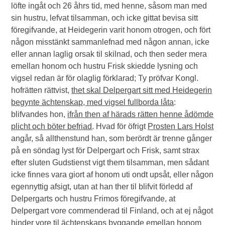
löfte ingåt och 26 åhrs tid, med henne, såsom man med
sin hustru, lefvat tilsamman, och icke gittat bevisa sitt
föregifvande, at Heidegerin varit honom otrogen, och fört
någon misstänkt sammanlefnad med någon annan, icke
eller annan laglig orsak til skilnad, och then seder mera
emellan honom och hustru Frisk skiedde lysning och
vigsel redan är för olaglig förklarad; Ty pröfvar Kongl.
hofrätten rättvist,
thet skal Delpergart sitt med Heidegerin
begynte ächtenskap, med vigsel fullborda låta
:
blifvandes hon,
ifrån then af härads rätten henne ådömde
plicht och böter befriad
. Hvad för öfrigt
Prosten Lars Holst
angår, så allthenstund han, som berördt är trenne gånger
på en söndag lyst för Delpergart och Frisk, samt strax
efter sluten Gudstienst vigt them tilsamman, men sådant
icke finnes vara giort af honom uti ondt upsåt, eller någon
egennyttig afsigt, utan at han ther til blifvit förledd af
Delpergarts och hustru Frimos föregifvande, at
Delpergart vore commenderad til Finland, och at ej något
hinder vore til ächtenskaps byggande emellan honom