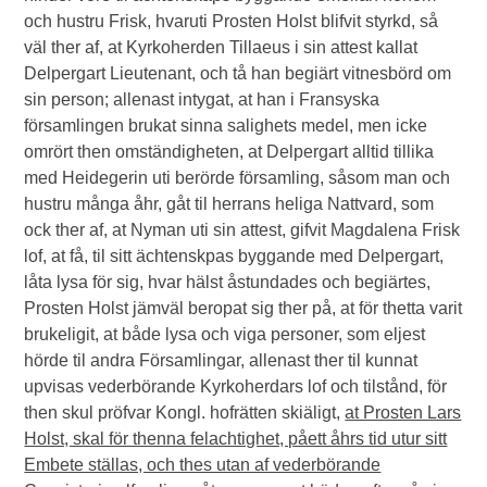
och hustru Frisk, hvaruti Prosten Holst blifvit styrkd, så
väl ther af, at Kyrkoherden Tillaeus i sin attest kallat
Delpergart Lieutenant, och tå han begiärt vitnesbörd om
sin person; allenast intygat, at han i Fransyska
församlingen brukat sinna salighets medel, men icke
omrört then omständigheten, at Delpergart alltid tillika
med Heidegerin uti berörde församling, såsom man och
hustru många åhr, gåt til herrans heliga Nattvard, som
ock ther af, at Nyman uti sin attest, gifvit Magdalena Frisk
lof, at få, til sitt ächtenskpas byggande med Delpergart,
låta lysa för sig, hvar hälst åstundades och begiärtes,
Prosten Holst jämväl beropat sig ther på, at för thetta varit
brukeligit, at både lysa och viga personer, som eljest
hörde til andra Församlingar, allenast ther til kunnat
upvisas vederbörande Kyrkoherdars lof och tilstånd, för
then skul pröfvar Kongl. hofrätten skiäligt,
at Prosten Lars
Holst, skal för thenna felachtighet, påett åhrs tid utur sitt
Embete ställas, och thes utan af vederbörande