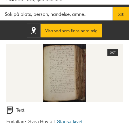
Fritextsök
Sök
Visa vad som finns nära mig
Text
Författare: Svea Hovrätt.
Stadsarkivet