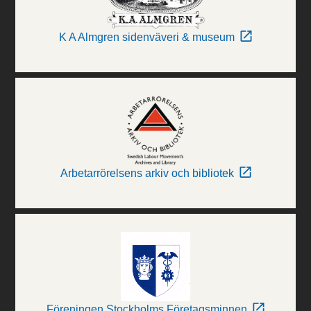
K A Almgren sidenväveri & museum
Arbetarrörelsens arkiv och bibliotek
Föreningen Stockholms Företagsminnen