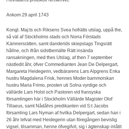
Ankom 29 april 1743
Kongl. Maj:ts och Riksens Svea hofrätts utslag, uppå the,
så väl af Stockholms stads och Norra Förstads
Kämnersrätten, samt danderids skiepslags Tingsrätt
hållne, och ifrån sidstbemälte Rätt insända
ransakningen, med thes Utslag, af then 7 september
nästledit åhr, öfver Commedianten Jean De Delpergart,
Margareta Heidegerin, vedbärarens Lars Alpgrens Enka
hustru Magdalena Frisk, hennes Moder barnmorskan
hustru Maria Frimo, prosten uti Solna vyrdige och
vällärde Lars Holst och Pastoren vid fransyska
församlingen här i Stockholm Vällärde Magister Olof
Tillaeus, samt Nådåhrs predikanten vid S:t Jacobs
församling Lars Nyman af hvilka Delpergart, sedan han i
26 åhr lefvat med Heidegerin utan föregången bevislig
vigsel, tilsamman, henne öfvegifvit, sig i ägtenskap inlåtit