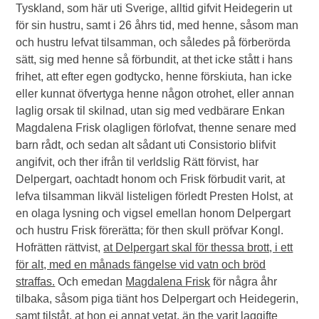
at Delpergart skal för thessa brott, i ett
för alt, med en månads fängelse vid vatn och bröd
straffas.
Och emedan
Magdalena Frisk
för några åhr
tilbaka, såsom piga tiänt hos Delpergart och Heidegerin,
samt tilståt, at hon ej annat vetat, än the varit laggifte