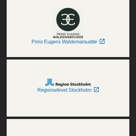
Prins Eugens Waldemarsudde
Regionarkivet Stockholm