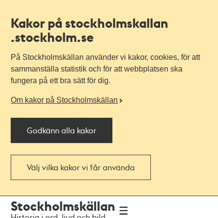
Kakor på stockholmskallan
.stockholm.se
På Stockholmskällan använder vi kakor, cookies, för att
sammanställa statistik och för att webbplatsen ska
fungera på ett bra sätt för dig.
Om kakor på Stockholmskällan
Godkänn alla kakor
Välj vilka kakor vi får använda
Till
Till
Stockholmskällan
navigationen
huvudinnehållet
Historia i ord, ljud och bild