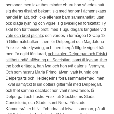
personer, men icke thes mindre ehuru hon således haft
sig theras tilstånd bekant, sig med honom i ächtenskaps
handel inlåtit, och icke allenast barn sammanaflat, utan
ock olaga lysning och vigsel sig svikeligen förskaffat; Ty
skal hon för thesse brott,
med Tiugu dagars fängelse vid
vatn och bröd plichta
: och varder, i förmågoa f 2 Cap 12
§ Giftermålsbalken, then för Delpergart och Magdalena
Frisk skiedde lysning, och then therpå fölgde vigsel här
med för ogild förklarad,
och skolen Delpergart och Frisk i
stillhet undfå aflösning uti Sacristian, samt til kyrkan, ther
the bodt erlägga, han fyra och hon två daler silfvermynt.
Och som hustru
Maria Frimo
, äfven varit kunnig om
Delpergarts och Heidegerins förra sammanlefnad, men
likväl samtyckt til sin dotters giftermål med Delpergart,
och thet samma oachtadt hon varit närvarande, tå
Delpergart och hustru Frisk, uti Stockholms Stads
Consistorio, och Stads- samt Norra Förstads
Kämnersrätter blifvit förbudna, at lefva tilsamman, på alt