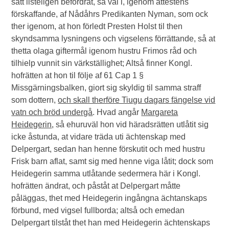
sätt listeligen befordrat, så väl i, igenom attestens
förskaffande, af Nådåhrs Predikanten Nyman, som ock
ther igenom, at hon förledt Presten Holst til then
skyndsamma lysningens och vigselens förrättande, så at
thetta olaga giftermål igenom hustru Frimos råd och
tilhielp vunnit sin värkställighet; Altså finner Kongl.
hofrätten at hon til följe af 61 Cap 1 §
Missgärningsbalken, giort sig skyldig til samma straff
som dottern,
och skall therföre Tiugu dagars fängelse vid
vatn och bröd undergå
. Hvad angår
Margareta
Heidegerin
, så ehuruväl hon vid häradsrätten utlåtit sig
icke åstunda, at vidare träda uti ächtenskap med
Delpergart, sedan han henne förskutit och med hustru
Frisk barn aflat, samt sig med henne viga låtit; dock som
Heidegerin samma utlåtande sedermera här i Kongl.
hofrätten ändrat, och påståt at Delpergart måtte
påläggas, thet med Heidegerin ingångna ächtanskaps
förbund, med vigsel fullborda; altså och emedan
Delpergart tilståt thet han med Heidegerin ächtenskaps