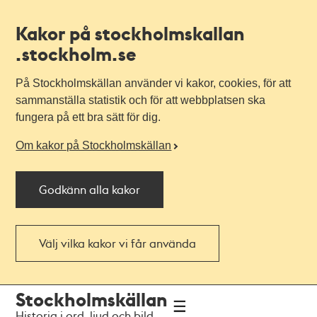
Kakor på stockholmskallan
.stockholm.se
På Stockholmskällan använder vi kakor, cookies, för att
sammanställa statistik och för att webbplatsen ska
fungera på ett bra sätt för dig.
Om kakor på Stockholmskällan
Godkänn alla kakor
Välj vilka kakor vi får använda
Till
Till
Stockholmskällan
navigationen
huvudinnehållet
Historia i ord, ljud och bild