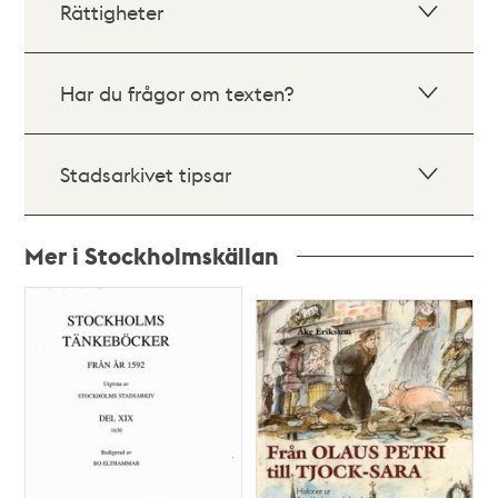
Rättigheter
Har du frågor om texten?
Stadsarkivet tipsar
Mer i Stockholmskällan
Relaterade
poster
och
teman