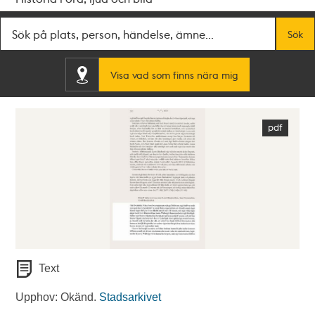
Fritextsök
Sök
Visa vad som finns nära mig
Text
Upphov: Okänd.
Stadsarkivet