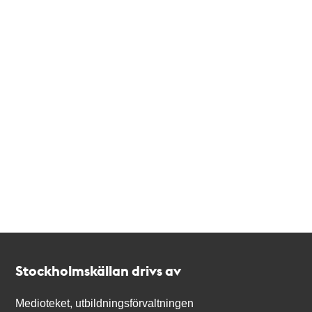
Kontakt
Stockholmskällan
Stockholmskällan drivs av
Medioteket, utbildningsförvaltningen