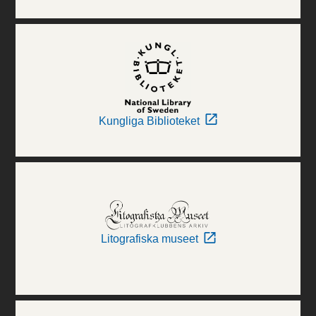
Kungliga Biblioteket
Litografiska museet