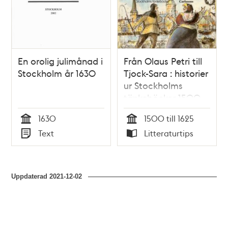
En orolig julimånad i
Från Olaus Petri till
Stockholm år 1630
Tjock-Sara : historier
ur Stockholms
tänkeböcker 1500-
1625 / Åke Eriksson
1630
1500 till 1625
Tid
Tid
Text
Litteraturtips
Typ
Typ
Uppdaterad
2021-12-02