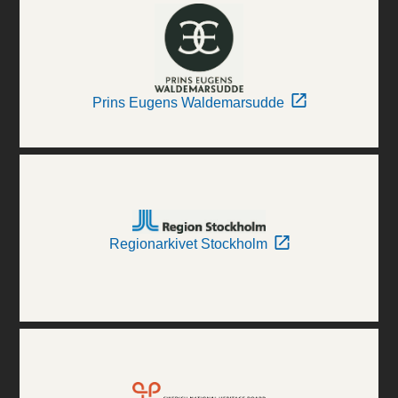
Prins Eugens Waldemarsudde
Regionarkivet Stockholm