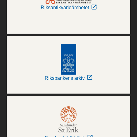
Riksantikvarieämbetet
Riksbankens arkiv