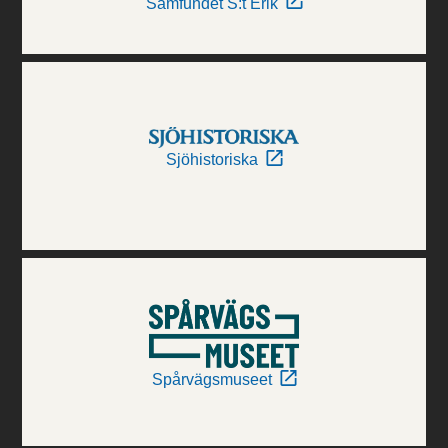
Samfundet S:t Erik
Sjöhistoriska
Spårvägsmuseet