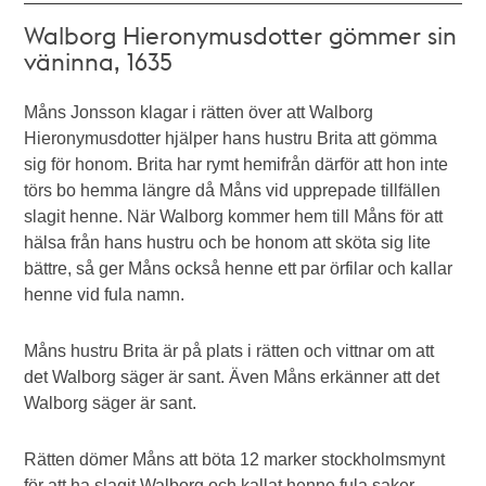
Walborg Hieronymusdotter gömmer sin
väninna, 1635
Måns Jonsson klagar i rätten över att Walborg
Hieronymusdotter hjälper hans hustru Brita att gömma
sig för honom. Brita har rymt hemifrån därför att hon inte
törs bo hemma längre då Måns vid upprepade tillfällen
slagit henne. När Walborg kommer hem till Måns för att
hälsa från hans hustru och be honom att sköta sig lite
bättre, så ger Måns också henne ett par örfilar och kallar
henne vid fula namn.
Måns hustru Brita är på plats i rätten och vittnar om att
det Walborg säger är sant. Även Måns erkänner att det
Walborg säger är sant.
Rätten dömer Måns att böta 12 marker stockholmsmynt
för att ha slagit Walborg och kallat henne fula saker,