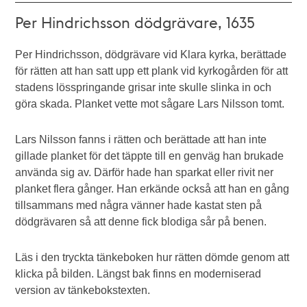
Per Hindrichsson dödgrävare, 1635
Per Hindrichsson, dödgrävare vid Klara kyrka, berättade
för rätten att han satt upp ett plank vid kyrkogården för att
stadens lösspringande grisar inte skulle slinka in och
göra skada. Planket vette mot sågare Lars Nilsson tomt.
Lars Nilsson fanns i rätten och berättade att han inte
gillade planket för det täppte till en genväg han brukade
använda sig av. Därför hade han sparkat eller rivit ner
planket flera gånger. Han erkände också att han en gång
tillsammans med några vänner hade kastat sten på
dödgrävaren så att denne fick blodiga sår på benen.
Läs i den tryckta tänkeboken hur rätten dömde genom att
klicka på bilden. Längst bak finns en moderniserad
version av tänkebokstexten.