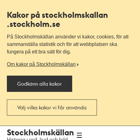
Kakor på stockholmskallan
.stockholm.se
På Stockholmskällan använder vi kakor, cookies, för att
sammanställa statistik och för att webbplatsen ska
fungera på ett bra sätt för dig.
Om kakor på Stockholmskällan
Godkänn alla kakor
Välj vilka kakor vi får använda
Till
Till
Stockholmskällan
navigationen
huvudinnehållet
Historia i ord, ljud och bild