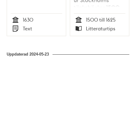
tänkeböcker 1500-
1625 / Åke Eriksson
1630
1500 till 1625
Tid
Tid
Text
Litteraturtips
Typ
Typ
Uppdaterad
2024-05-23