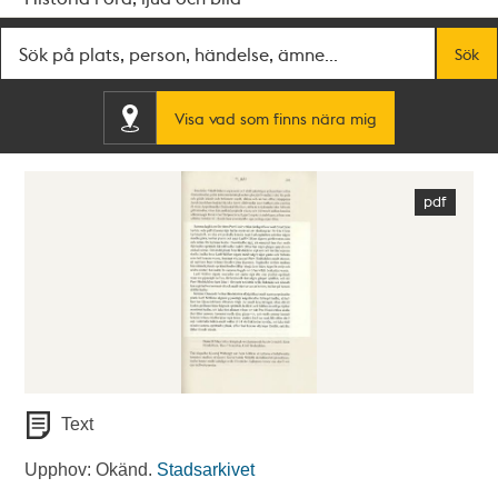
Fritextsök
Sök
Visa vad som finns nära mig
Text
Upphov: Okänd.
Stadsarkivet