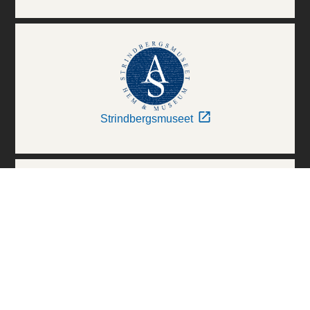
Strindbergsmuseet
Thielska Galleriet