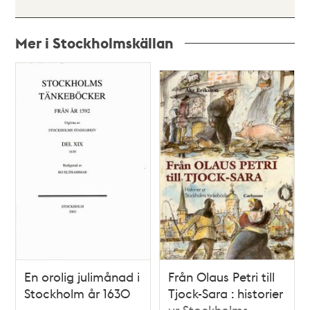
Mer i Stockholmskällan
Relaterade
poster
och
teman
En orolig julimånad i
Från Olaus Petri till
Stockholm år 1630
Tjock-Sara : historier
ur Stockholms