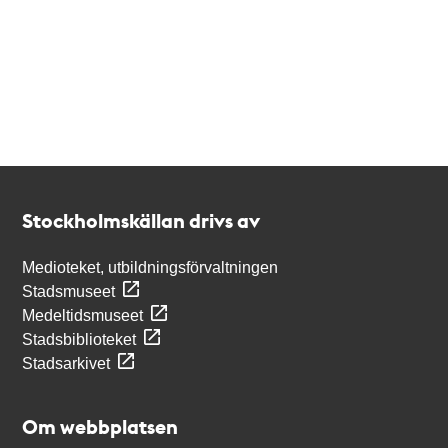
Kontakt
Stockholmskällan
Stockholmskällan drivs av
Medioteket, utbildningsförvaltningen
Stadsmuseet
Medeltidsmuseet
Stadsbiblioteket
Stadsarkivet
Om webbplatsen