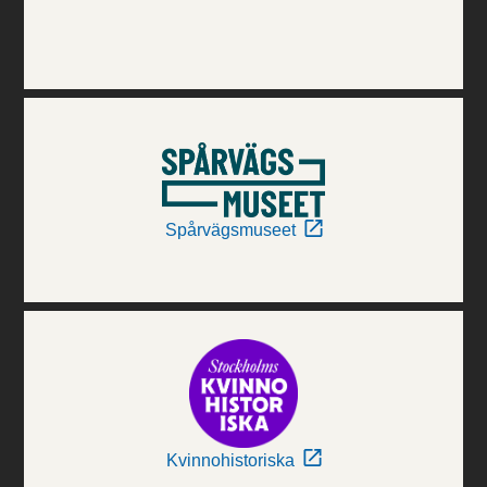
Spårvägsmuseet
Kvinnohistoriska