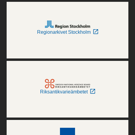
Regionarkivet Stockholm
Riksantikvarieämbetet