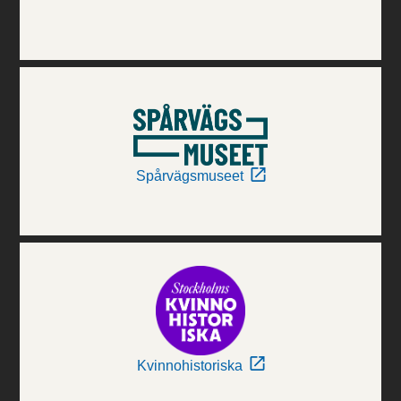
Spårvägsmuseet
Kvinnohistoriska