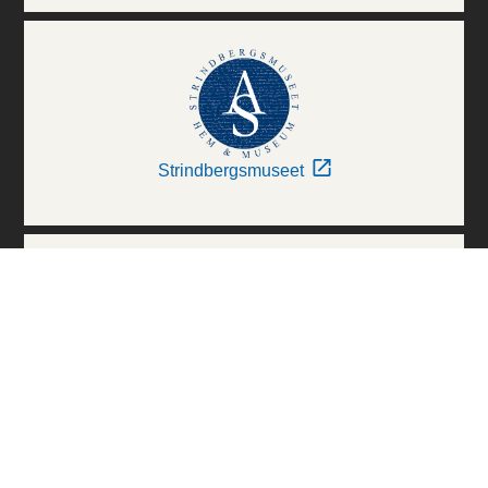
Strindbergsmuseet
Thielska Galleriet