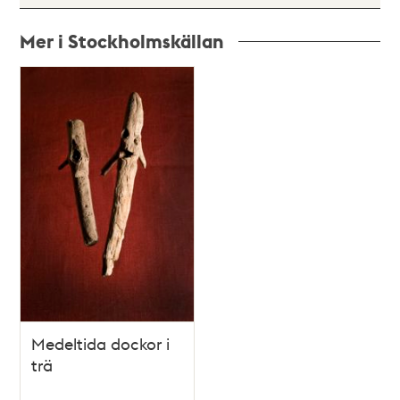
Mer i Stockholmskällan
Relaterade
poster
och
teman
Medeltida dockor i
trä