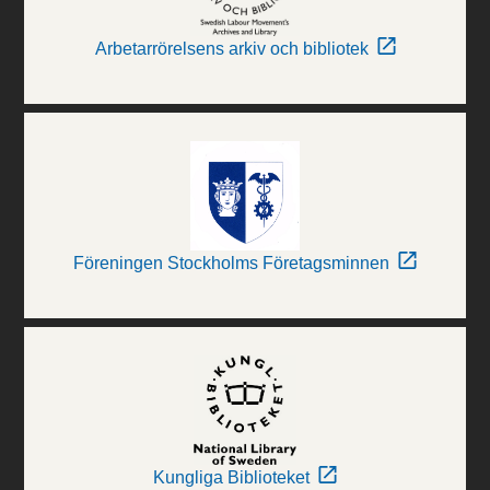
Arbetarrörelsens arkiv och bibliotek
Föreningen Stockholms Företagsminnen
Kungliga Biblioteket