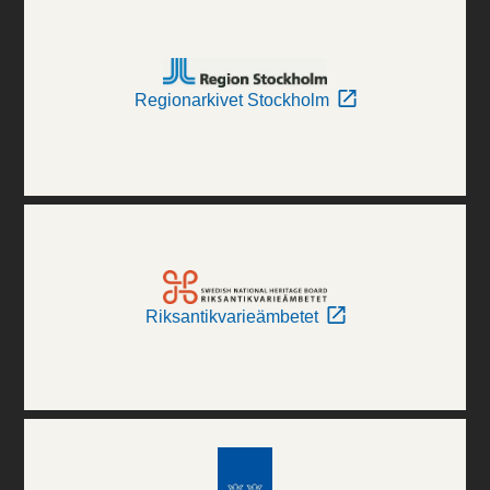
Regionarkivet Stockholm
Riksantikvarieämbetet