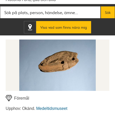
Fritextsök
Sök
Visa vad som finns nära mig
Föremål
Upphov: Okänd.
Medeltidsmuseet