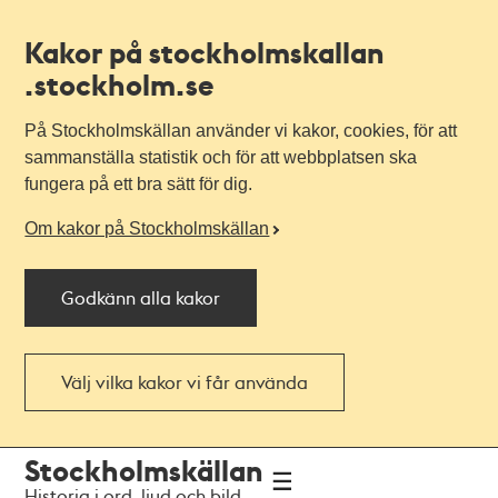
Kakor på stockholmskallan
.stockholm.se
På Stockholmskällan använder vi kakor, cookies, för att
sammanställa statistik och för att webbplatsen ska
fungera på ett bra sätt för dig.
Om kakor på Stockholmskällan
Godkänn alla kakor
Välj vilka kakor vi får använda
Till
Till
Stockholmskällan
navigationen
huvudinnehållet
Historia i ord, ljud och bild