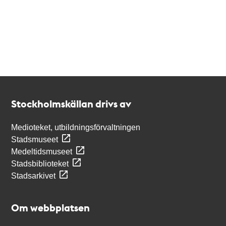
Kontakt
Stockholmskällan
Stockholmskällan drivs av
Medioteket, utbildningsförvaltningen
Stadsmuseet
Medeltidsmuseet
Stadsbiblioteket
Stadsarkivet
Om webbplatsen