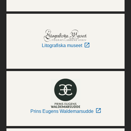
Litografiska museet
Prins Eugens Waldemarsudde