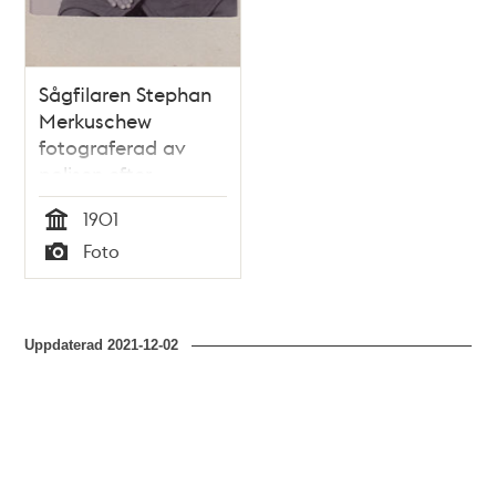
Sågfilaren Stephan
Merkuschew
fotograferad av
polisen efter
ankomsten till
1901
Sverige
Tid
Foto
Typ
Uppdaterad
2021-12-02