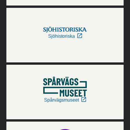
Sjöhistoriska
Spårvägsmuseet