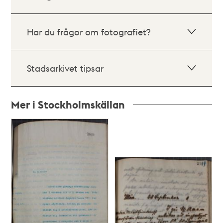
Har du frågor om fotografiet?
Stadsarkivet tipsar
Mer i Stockholmskällan
Relaterade
poster
och
teman