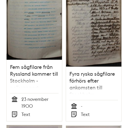
Fem sågfilare från
Ryssland kommer till
Fyra ryska sågfilare
Stockholm -
förhörs efter
polisrapport
ankomsten till
Stockholm
23 november
Tid
1900
-
Tid
Text
Text
Typ
Typ