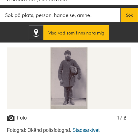
Fritextsök
Sök
Visa vad som finns nära mig
1
2
1
/ 2
Foto
Fotograf: Okänd polisfotograf.
Stadsarkivet