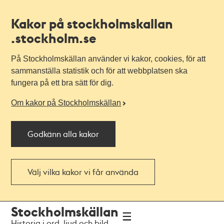
Kakor på stockholmskallan
.stockholm.se
På Stockholmskällan använder vi kakor, cookies, för att
sammanställa statistik och för att webbplatsen ska
fungera på ett bra sätt för dig.
Om kakor på Stockholmskällan
Godkänn alla kakor
Välj vilka kakor vi får använda
Till
Till
Stockholmskällan
navigationen
huvudinnehållet
Historia i ord, ljud och bild