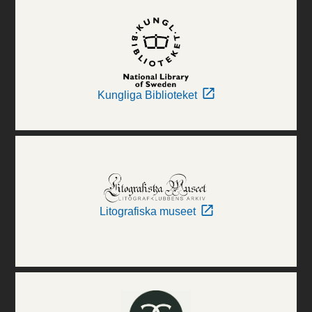
Kungliga Biblioteket
Litografiska museet