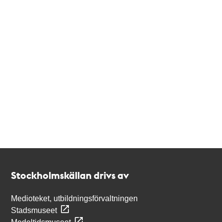
Kontakt
Stockholmskällan
Stockholmskällan drivs av
Medioteket, utbildningsförvaltningen
Stadsmuseet