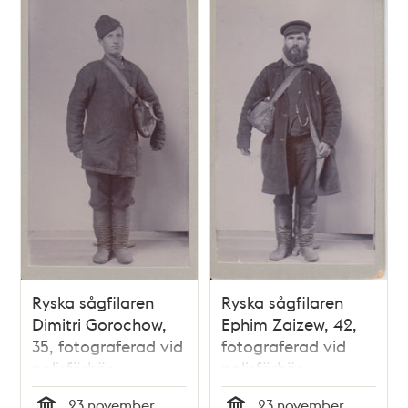
Ryska sågfilaren
Ryska sågfilaren
Dimitri Gorochow,
Ephim Zaizew, 42,
35, fotograferad vid
fotograferad vid
polisförhör
polisförhör
23 november
23 november